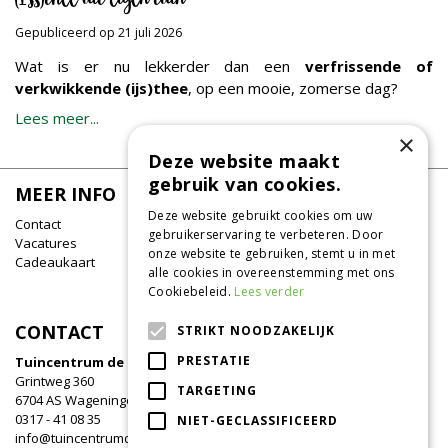
(IJs)thee uit eigen tuin
Gepubliceerd op
21 juli 2026
Wat is er nu lekkerder dan een
verfrissende of
verkwikkende (ijs)thee
, op een mooie, zomerse dag?
Lees meer...
×
Deze website maakt
gebruik van cookies.
MEER INFO
Deze website gebruikt cookies om uw
Contact
gebruikerservaring te verbeteren. Door
Vacatures
onze website te gebruiken, stemt u in met
Cadeaukaart
alle cookies in overeenstemming met ons
Cookiebeleid.
Lees verder
CONTACT
STRIKT NOODZAKELIJK
PRESTATIE
Tuincentrum de Oude Tol
Grintweg 360
TARGETING
6704 AS Wageningen
0317 - 41 08 35
NIET-GECLASSIFICEERD
info@tuincentrumdeoudetol.nl