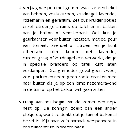
Verjaag wespen met geuren waar ze een hekel
aan hebben, zoals citroen, kruidnagel, lavendel,
rozemarijn en geranium. Zet dus kruidenpotjes
en/of citroengeraniums op tafel en in bakken
aan je balkon of vensterbank. Ook kun je
geurkaarsen voor buiten inzetten, met de geur
van tomaat, lavendel of citroen, en je kunt
etherische oliën kopen met lavendel,
citroen(gras) of kruidnagel erin verwerkt, die je
in speciale branders op tafel kunt laten
verdampen. Draag in ieder geval geen zwoel,
zoet parfum en neem geen zoete dranken mee
naar buiten als je op een lome nazomeravond
in de tuin of op het balkon wilt gaan zitten.
Hang aan het begin van de zomer een nep-
nest op. De koningin zoekt dan een ander
plekje op, want ze denkt dat je tuin of balkon al
bezet is. Kijk naar zo’n namaak wespennest in
ons tuincentrum in Wageningen.