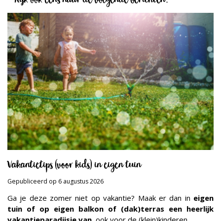
Kijk ook eens naar de volgende berichten:
Vakantietips (voor kids) in eigen tuin
Gepubliceerd op
6 augustus 2026
Ga je deze zomer niet op vakantie? Maak er dan in
eigen
tuin of op eigen balkon of (dak)terras een heerlijk
vakantieparadijsje van
, ook voor de (klein)kinderen.