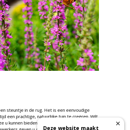
een steuntje in de rug. Het is een eenvoudige
d een prachtige, natuurlijke tuin te creëren. Wilt
×
e u kunnen bieden? Wij nodigen u graag uit om
Deze website maakt
werkers geven u graag tips bij het kiezen van de