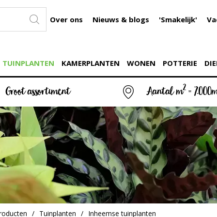
Over ons
Nieuws & blogs
'Smakelijk'
Va
TUINPLANTEN
KAMERPLANTEN
WONEN
POTTERIE
DIE
2
Groot assortiment
Aantal m
= 7.000
roducten
Tuinplanten
Inheemse tuinplanten