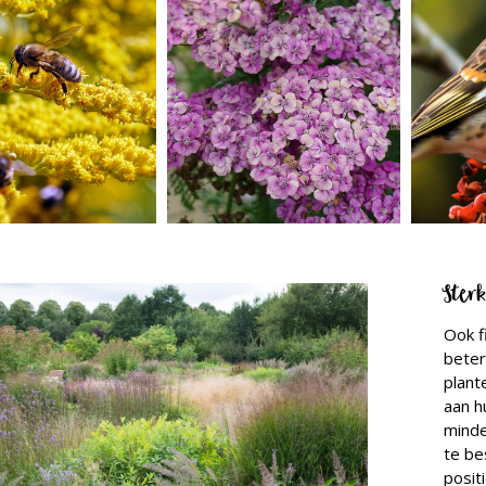
Ster
Ook f
beter
plant
aan h
minde
te be
posit