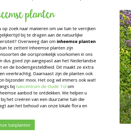
heemse planten
u op zoek naar manieren om uw tuin te verrijken
elijkertijd bij te dragen aan de natuurlijke
versiteit? Overweeg dan om
inheemse planten
tuin te zetten! Inheemse planten zijn
ensoorten die oorspronkelijk voorkomen in ons
en dus goed zijn aangepast aan het Nederlandse
at en de bodemgesteldheid. Dit maakt ze extra
 en veerkrachtig. Daarnaast zijn de planten ook
n bijzonder mooi. Het oog wil immers ook wat!
angs bij
tuincentrum de Oude Tol
om
nheemse aanbod te ontdekken. We helpen u
 bij het creëren van een duurzame tuin die
aagt aan het behoud van onze lokale flora en
onze tuinplanten