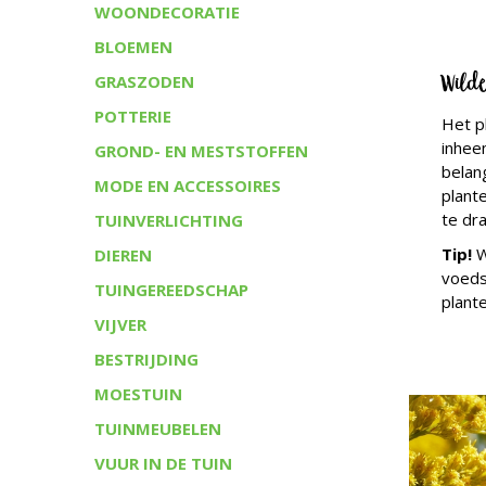
WOONDECORATIE
BLOEMEN
Wilde
GRASZODEN
POTTERIE
Het p
inhee
GROND- EN MESTSTOFFEN
belang
MODE EN ACCESSOIRES
plant
te dr
TUINVERLICHTING
Tip!
W
DIEREN
voeds
TUINGEREEDSCHAP
plant
VIJVER
BESTRIJDING
MOESTUIN
TUINMEUBELEN
VUUR IN DE TUIN