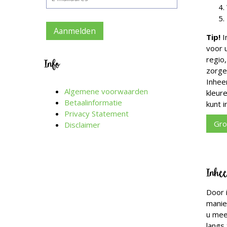
Tip!
I
voor 
regio,
Info
zorgen
Inhee
Algemene voorwaarden
kleur
Betaalinformatie
kunt i
Privacy Statement
Gro
Disclaimer
Inhee
Door 
manier
u mee
langs