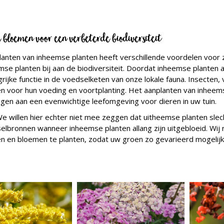
 bloemen voor een verbeterde biodiversiteit
lanten van inheemse planten heeft verschillende voordelen voor 
mse planten bij aan de biodiversiteit. Doordat inheemse planten
rijke functie in de voedselketen van onze lokale fauna. Insecten, 
en voor hun voeding en voortplanting. Het aanplanten van inheem
agen aan een evenwichtige leefomgeving voor dieren in uw tuin.
e willen hier echter niet mee zeggen dat uitheemse planten slec
elbronnen wanneer inheemse planten allang zijn uitgebloeid. Wij
en en bloemen te planten, zodat uw groen zo gevarieerd mogelijk 