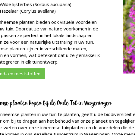
Wilde lijsterbes (Sorbus aucuparia)
Hazelaar (Corylus avellana)
nheemse planten bieden ook visuele voordelen
uw tuin. Doordat ze van nature voorkomen in de
 passen ze perfect in het lokale landschap en
 ze voor een natuurlijke uitstraling in uw tuin.
mse planten zijn er in verschillende maten,
en en vormen, wat betekent dat u ze gemakkelijk
ntegreren in elk tuinontwerp.
nd- en meststoffen
mse planten kopen bij de Oude Tol in Wageningen
inheemse planten in uw tuin te planten, geeft u de biodiversiteit 
 om bij te dragen aan het behoud van onze planeet en tegelijkertij
r weten over onze inheemse tuinplanten en de voordelen die dez
 te komen in ons gezellige tuincentrum in Wageningen. Onze mede