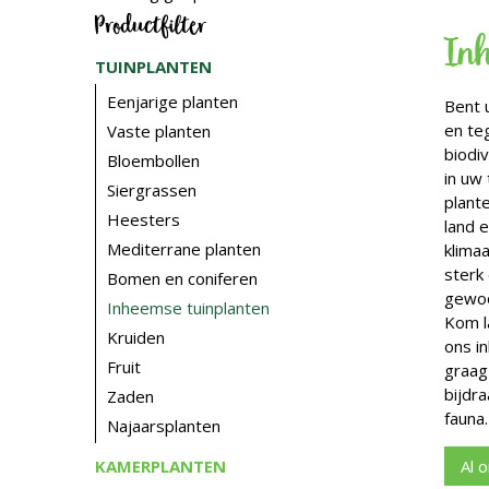
Productfilter
In
TUINPLANTEN
Eenjarige planten
Bent 
en teg
Vaste planten
biodi
Bloembollen
in uw 
Siergrassen
plant
Heesters
land 
Mediterrane planten
klima
sterk
Bomen en coniferen
gewoo
Inheemse tuinplanten
Kom l
Kruiden
ons i
Fruit
graag
bijdr
Zaden
fauna.
Najaarsplanten
KAMERPLANTEN
Al 