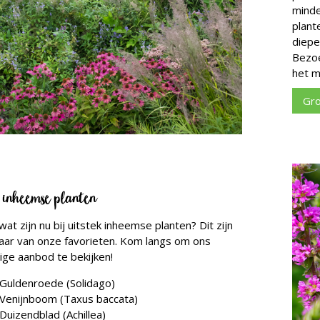
minde
plant
diepe
Bezoe
het m
Gro
 inheemse planten
at zijn nu bij uitstek inheemse planten? Dit zijn
aar van onze favorieten. Kom langs om ons
dige aanbod te bekijken!
Guldenroede (Solidago)
Venijnboom (Taxus baccata)
Duizendblad (Achillea)