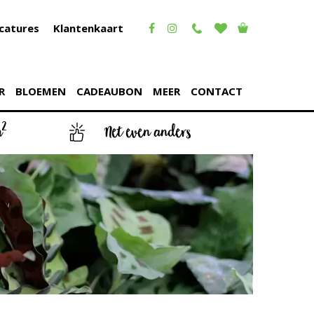
catures
Klantenkaart
R
BLOEMEN
CADEAUBON
MEER
CONTACT
2
m
Net even anders