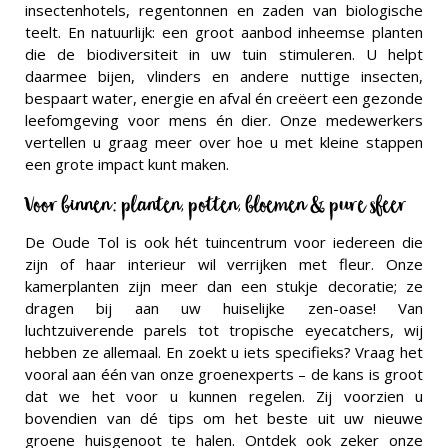
insectenhotels, regentonnen en zaden van biologische
teelt. En natuurlijk: een groot aanbod inheemse planten
die de biodiversiteit in uw tuin stimuleren. U helpt
daarmee bijen, vlinders en andere nuttige insecten,
bespaart water, energie en afval én creëert een gezonde
leefomgeving voor mens én dier. Onze medewerkers
vertellen u graag meer over hoe u met kleine stappen
een grote impact kunt maken.
Voor binnen: planten, potten, bloemen & pure sfeer
De Oude Tol is ook hét tuincentrum voor iedereen die
zijn of haar interieur wil verrijken met fleur. Onze
kamerplanten zijn meer dan een stukje decoratie; ze
dragen bij aan uw huiselijke zen-oase! Van
luchtzuiverende parels tot tropische eyecatchers, wij
hebben ze allemaal. En zoekt u iets specifieks? Vraag het
vooral aan één van onze groenexperts – de kans is groot
dat we het voor u kunnen regelen. Zij voorzien u
bovendien van dé tips om het beste uit uw nieuwe
groene huisgenoot te halen. Ontdek ook zeker onze