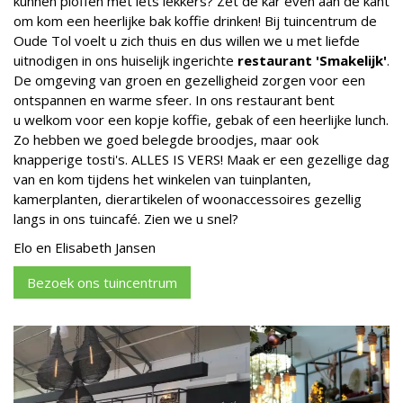
kunnen ploffen met iets lekkers? Zet de kar even aan de kant
om kom een heerlijke bak koffie drinken! Bij tuincentrum de
Oude Tol voelt u zich thuis en dus willen we u met liefde
uitnodigen in ons huiselijk ingerichte
restaurant 'Smakelijk'
.
De omgeving van groen en gezelligheid zorgen voor een
ontspannen en warme sfeer. In ons restaurant bent
u welkom voor een kopje koffie, gebak of een heerlijke lunch.
Zo hebben we goed belegde broodjes, maar ook
knapperige tosti's. ALLES IS VERS! Maak er een gezellige dag
van en kom tijdens het winkelen van tuinplanten,
kamerplanten, dierartikelen of woonaccessoires gezellig
langs in ons tuincafé. Zien we u snel?
Elo en Elisabeth Jansen
Bezoek ons tuincentrum