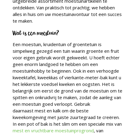
uitgebreide assortiment moestuinartikelen te
ontdekken. Van praktisch tot prachtig; we hebben
alles in huis om uw moestuinavontuur tot een succes
te maken.
Wat is een moestuin?
Een moestuin, kruidentuin of groentetuin is
simpelweg gezegd een tuin waarin groente en fruit
voor eigen gebruik wordt gekweekt. U hoeft echter
geen enorm landgoed te hebben om een
moestuinhobby te beginnen. Ook in een verhoogde
kweektafel, kweekkas of vierkante-meter-bak kunt u
het lekkerste voedsel kweken en oogsten. Het is
belangrijk om eerst de grond van de moestuin om te
spitten en onkruidvrij te maken, zodat de aanleg van
een moestuin goed verloopt. Gebruik
daarnaast mest en kalk om de beste
kweekomgeving met juiste zuurtegraad te creëren.
In een pot of bak is het slim om een speciale mix van
mest en vruchtbare moestuinprogrond
, van