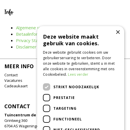
Info
Algemene voorwaarden
×
Betaalinformatie
Deze website maakt
Privacy Statement
gebruik van cookies.
Disclaimer
Deze website gebruikt cookies om uw
gebruikerservaring te verbeteren. Door
onze website te gebruiken, stemt u in met
MEER INFO
alle cookies in overeenstemming met ons
Cookiebeleid.
Lees verder
Contact
Vacatures
Cadeaukaart
STRIKT NOODZAKELIJK
PRESTATIE
CONTACT
TARGETING
Tuincentrum de Oude Tol
FUNCTIONEEL
Grintweg 360
6704 AS Wageningen
NIET-GECLASSIFICEERD