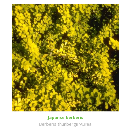
Japanse berberis
Berberis thunbergii 'Aurea'