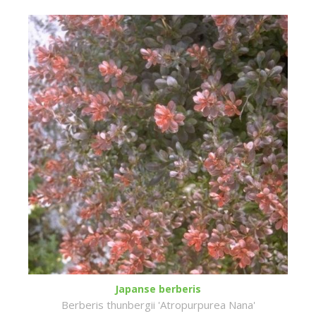
Japanse berberis
Berberis thunbergii 'Atropurpurea Nana'