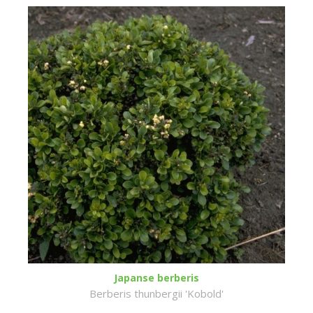
Japanse berberis
Berberis thunbergii 'Kobold'