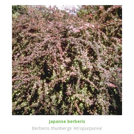
Japanse berberis
Berberis thunbergii 'Atropurpurea'