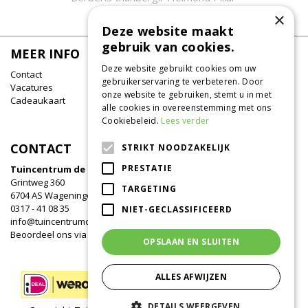
×
Deze website maakt
gebruik van cookies.
MEER INFO
Deze website gebruikt cookies om uw
Contact
gebruikerservaring te verbeteren. Door
Vacatures
onze website te gebruiken, stemt u in met
Cadeaukaart
alle cookies in overeenstemming met ons
Cookiebeleid.
Lees verder
CONTACT
STRIKT NOODZAKELIJK
PRESTATIE
Tuincentrum de Oude Tol
Grintweg 360
TARGETING
6704 AS Wageningen
0317 - 41 08 35
NIET-GECLASSIFICEERD
info@tuincentrumdeoudetol.nl
Beoordeel ons via
Google
!
OPSLAAN EN SLUITEN
ALLES AFWIJZEN
DETAILS WEERGEVEN