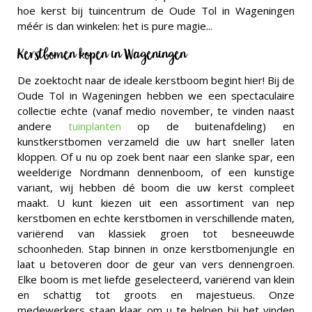
hoe kerst bij tuincentrum de Oude Tol in Wageningen
méér is dan winkelen: het is pure magie...
Kerstbomen kopen in Wageningen
De zoektocht naar de ideale kerstboom begint hier! Bij de
Oude Tol in Wageningen hebben we een spectaculaire
collectie echte (vanaf medio november, te vinden naast
andere
tuinplanten
op de buitenafdeling) en
kunstkerstbomen verzameld die uw hart sneller laten
kloppen. Of u nu op zoek bent naar een slanke spar, een
weelderige Nordmann dennenboom, of een kunstige
variant, wij hebben dé boom die uw kerst compleet
maakt. U kunt kiezen uit een assortiment van nep
kerstbomen en echte kerstbomen in verschillende maten,
variërend van klassiek groen tot besneeuwde
schoonheden. Stap binnen in onze kerstbomenjungle en
laat u betoveren door de geur van vers dennengroen.
Elke boom is met liefde geselecteerd, variërend van klein
en schattig tot groots en majestueus. Onze
medewerkers staan klaar om u te helpen bij het vinden