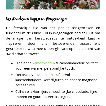
Kerstcadeaus kopen in Wageningen
De feestelijke tijd van het jaar is aangebroken en
tuincentrum de Oude Tol in Wageningen nodigt u uit om
de magie van kerstcadeaus te ontdekken! Laat u
inspireren door ons betoverende assortiment
geschenken, waarmee u een glimlach op het gezicht van
uw dierbaren tovert.
Bloeiende
kamerplanten
& cadeaumanden: perfect
voor een warme, persoonlijke touch.
Decoratieve
woonitems
: sfeervolle
kaarsenhouders, kerstfiguren en andere magische
accessoires.
Culinaire lekkernijen: ambachtelijke chocolade, fijne
theeën en gourmet verrassingen.
Uiteraard hebben we ook een topper van een cadeaubon!