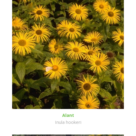
Alant
Inula hookeri