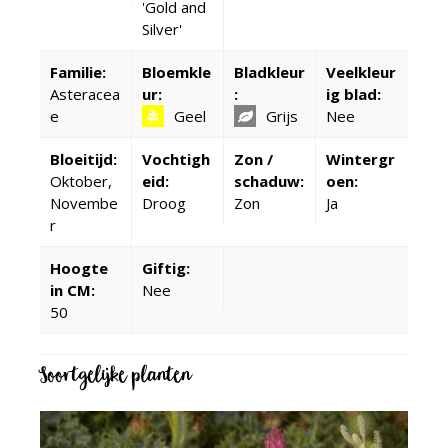
'Gold and
Silver'
Familie:
Bloemkle
Bladkleur
Veelkleur
Asteracea
ur:
:
ig blad:
e
Geel
Grijs
Nee
Bloeitijd:
Vochtigh
Zon /
Wintergr
Oktober,
eid:
schaduw:
oen:
Novembe
Droog
Zon
Ja
r
Hoogte
Giftig:
in CM:
Nee
50
Soortgelijke planten