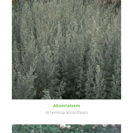
Absintalsem
Artemisia absinthium