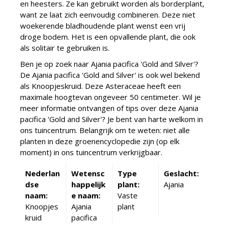
en heesters. Ze kan gebruikt worden als borderplant,
want ze laat zich eenvoudig combineren. Deze niet
woekerende bladhoudende plant wenst een vrij
droge bodem. Het is een opvallende plant, die ook
als solitair te gebruiken is.
Ben je op zoek naar Ajania pacifica 'Gold and Silver'?
De Ajania pacifica 'Gold and Silver' is ook wel bekend
als Knoopjeskruid. Deze Asteraceae heeft een
maximale hoogtevan ongeveer 50 centimeter. Wil je
meer informatie ontvangen of tips over deze Ajania
pacifica 'Gold and Silver'? Je bent van harte welkom in
ons tuincentrum. Belangrijk om te weten: niet alle
planten in deze groenencyclopedie zijn (op elk
moment) in ons tuincentrum verkrijgbaar.
Nederlan
Wetensc
Type
Geslacht:
dse
happelijk
plant:
Ajania
naam:
e naam:
Vaste
Knoopjes
Ajania
plant
kruid
pacifica