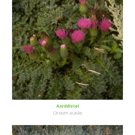
Aarddistel
Cirsium acaule