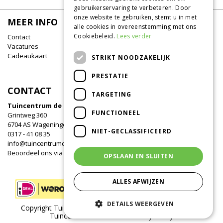
gebruikerservaring te verbeteren. Door
onze website te gebruiken, stemt u in met
MEER INFO
alle cookies in overeenstemming met ons
Cookiebeleid.
Lees verder
Contact
Vacatures
Cadeaukaart
STRIKT NOODZAKELIJK
PRESTATIE
CONTACT
TARGETING
Tuincentrum de Oude Tol
FUNCTIONEEL
Grintweg 360
6704 AS Wageningen
NIET-GECLASSIFICEERD
0317 - 41 08 35
info@tuincentrumdeoudetol.nl
Beoordeel ons via
Google
!
OPSLAAN EN SLUITEN
ALLES AFWIJZEN
DETAILS WEERGEVEN
Copyright Tuincentrum de Oude Tol /
Green Solutions
/
Tuincentrum Overzicht
/
Privacy Policy