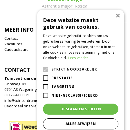
Astrantia major 'Rosea'
×
Deze website maakt
gebruik van cookies.
MEER INFO
Deze website gebruikt cookies om uw
Contact
gebruikerservaring te verbeteren. Door
Vacatures
onze website te gebruiken, stemt u in met
Cadeaukaart
alle cookies in overeenstemming met ons
Cookiebeleid.
Lees verder
CONTACT
STRIKT NOODZAKELIJK
PRESTATIE
Tuincentrum de Oude Tol
Grintweg 360
TARGETING
6704 AS Wageningen
0317 - 41 08 35
NIET-GECLASSIFICEERD
info@tuincentrumdeoudetol.nl
Beoordeel ons via
Google
!
OPSLAAN EN SLUITEN
ALLES AFWIJZEN