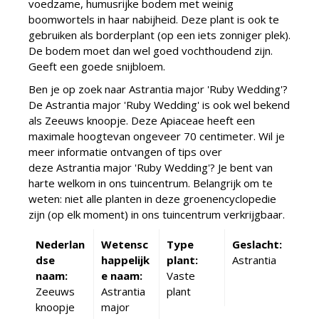
voedzame, humusrijke bodem met weinig
boomwortels in haar nabijheid. Deze plant is ook te
gebruiken als borderplant (op een iets zonniger plek).
De bodem moet dan wel goed vochthoudend zijn.
Geeft een goede snijbloem.
Ben je op zoek naar Astrantia major 'Ruby Wedding'?
De Astrantia major 'Ruby Wedding' is ook wel bekend
als Zeeuws knoopje. Deze Apiaceae heeft een
maximale hoogtevan ongeveer 70 centimeter. Wil je
meer informatie ontvangen of tips over
deze Astrantia major 'Ruby Wedding'? Je bent van
harte welkom in ons tuincentrum. Belangrijk om te
weten: niet alle planten in deze groenencyclopedie
zijn (op elk moment) in ons tuincentrum verkrijgbaar.
Nederlan
Wetensc
Type
Geslacht:
dse
happelijk
plant:
Astrantia
naam:
e naam:
Vaste
Zeeuws
Astrantia
plant
knoopje
major