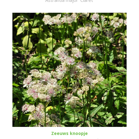
Astrantia major 'Claret'
Zeeuws knoopje