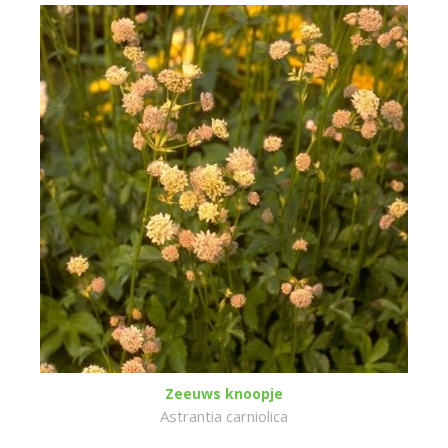
Zeeuws knoopje
Astrantia carniolica