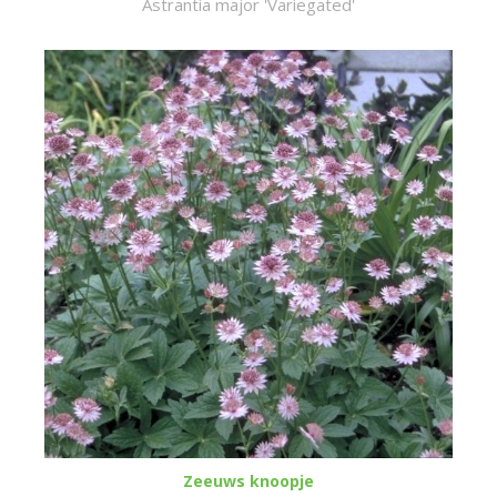
Astrantia major 'Variegated'
Zeeuws knoopje