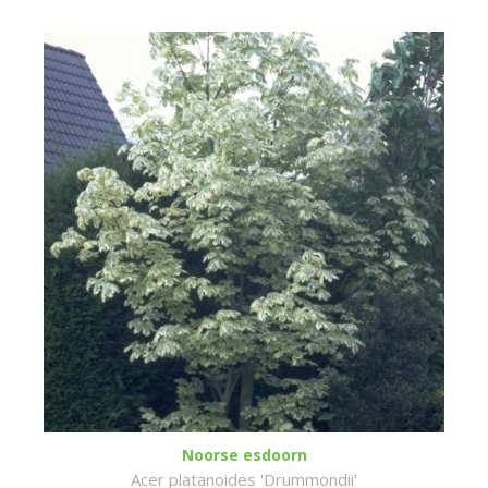
Noorse esdoorn
Acer platanoides 'Drummondii'