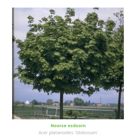
Noorse esdoorn
Acer platanoides 'Globosum'