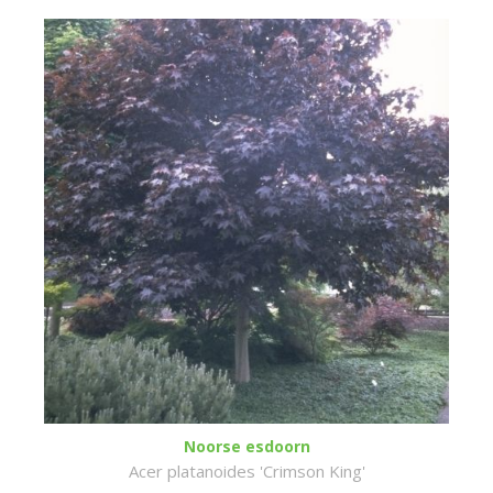
Noorse esdoorn
Acer platanoides 'Crimson King'