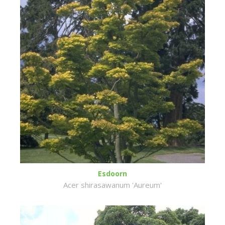
Esdoorn
Acer shirasawanum 'Aureum'