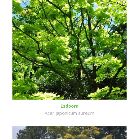
Esdoorn
Acer japonicum aureum