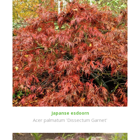
Japanse esdoorn
Acer palmatum 'Dissectum Garnet'