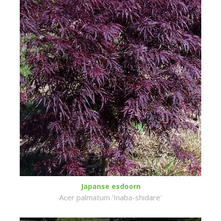
Japanse esdoorn
Acer palmatum 'Inaba-shidare'