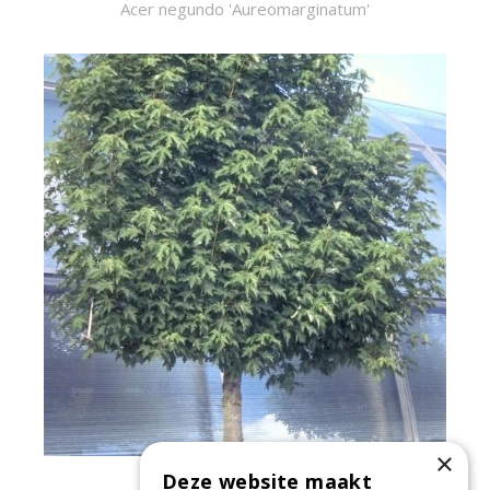
Acer negundo 'Aureomarginatum'
×
Deze website maakt
Zilveresdoorn