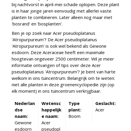
bij nachtvorst in april-mei schade oplopen. Deze plant
is in haar jonge jaren eenvoudig met allerlei vaste
planten te combineren. Later alleen nog maar met
'bosrand' en 'bosplanten'.
Ben je op zoek naar Acer pseudoplatanus
'Atropurpureum'? De Acer pseudoplatanus
'Atropurpureum' is ook wel bekend als Gewone
esdoorn. Deze Aceraceae heeft een maximale
hoogtevan ongeveer 2500 centimeter. Wil je meer
informatie ontvangen of tips over deze Acer
pseudoplatanus 'Atropurpureum'? Je bent van harte
welkom in ons tuincentrum. Belangrijk om te weten:
niet alle planten in deze groenencyclopedie zijn (op
elk moment) in ons tuincentrum verkrijgbaar.
Nederlan
Wetensc
Type
Geslacht:
dse
happelijk
plant:
Acer
naam:
e naam:
Boom
Gewone
Acer
esdoorn
pseudopl