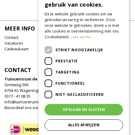
Acer saccharinum
gebruik van cookies.
Deze website gebruikt cookies om uw
gebruikerservaring te verbeteren. Door
onze website te gebruiken, stemt u in met
MEER INFO
alle cookies in overeenstemming met ons
Cookiebeleid.
Lees verder
Contact
Vacatures
Cadeaukaart
STRIKT NOODZAKELIJK
PRESTATIE
CONTACT
TARGETING
Tuincentrum de Oude Tol
FUNCTIONEEL
Grintweg 360
6704 AS Wageningen
NIET-GECLASSIFICEERD
0317 - 41 08 35
info@tuincentrumdeoudetol.nl
Beoordeel ons via
Google
!
OPSLAAN EN SLUITEN
ALLES AFWIJZEN