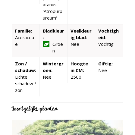
atanus
'Atropurp
ureum'
Familie:
Bladkleur
Veelkleur
Vochtigh
Aceracea
:
ig blad:
eid:
e
Groe
Nee
Vochtig
n
Zon /
Wintergr
Hoogte
Giftig:
schaduw:
oen:
in CM:
Nee
Lichte
Nee
2500
schaduw /
zon
Soortgelijke planten