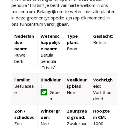
pendula 'Tristis'? Je bent van harte welkom in ons
tuincentrum. Belangrijk om te weten: niet alle planten
in deze groenencyclopedie zijn (op elk moment) in
ons tuincentrum verkrijgbaar.
Nederlan
Wetensc
Type
Geslacht:
dse
happelijk
plant:
Betula
naam:
e naam:
Boom
Ruwe
Betula
berk
pendula
'Tristis'
Familie:
Bladkleur
Veelkleur
Vochtigh
Betulacea
:
ig blad:
eid:
e
Groe
Nee
Vochthou
n
dend
Zon /
Wintergr
Zuurgraa
Hoogte
schaduw:
oen:
d grond:
in CM:
Zon
Nee
Zwak zuur
1000