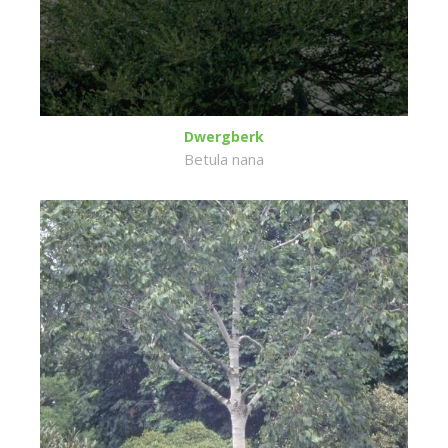
Dwergberk
Betula nana