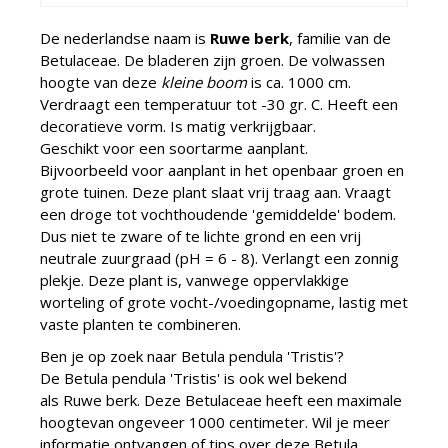
De nederlandse naam is
Ruwe berk
, familie van de
Betulaceae. De bladeren zijn groen. De volwassen
hoogte van deze
kleine boom
is ca. 1000 cm.
Verdraagt een temperatuur tot -30 gr. C. Heeft een
decoratieve vorm. Is matig verkrijgbaar.
Geschikt voor een soortarme aanplant.
Bijvoorbeeld voor aanplant in het openbaar groen en
grote tuinen. Deze plant slaat vrij traag aan. Vraagt
een droge tot vochthoudende 'gemiddelde' bodem.
Dus niet te zware of te lichte grond en een vrij
neutrale zuurgraad (pH = 6 - 8). Verlangt een zonnig
plekje. Deze plant is, vanwege oppervlakkige
worteling of grote vocht-/voedingopname, lastig met
vaste planten te combineren.
Ben je op zoek naar Betula pendula 'Tristis'?
De Betula pendula 'Tristis' is ook wel bekend
als Ruwe berk. Deze Betulaceae heeft een maximale
hoogtevan ongeveer 1000 centimeter. Wil je meer
informatie ontvangen of tips over deze Betula