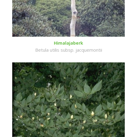
Himalajaberk
Betula utilis subsp. jacquemontii