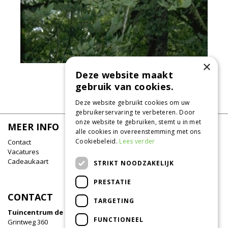
×
Deze website maakt
Europese hopbeuk
Ostrya carpinifolia
gebruik van cookies.
Deze website gebruikt cookies om uw
gebruikerservaring te verbeteren. Door
onze website te gebruiken, stemt u in met
MEER INFO
alle cookies in overeenstemming met ons
Cookiebeleid.
Lees verder
Contact
Vacatures
Cadeaukaart
STRIKT NOODZAKELIJK
PRESTATIE
CONTACT
TARGETING
Tuincentrum de Oude Tol
FUNCTIONEEL
Grintweg 360