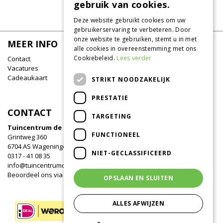
Incarvillea delavayi
gebruik van cookies.
Deze website gebruikt cookies om uw
gebruikerservaring te verbeteren. Door
onze website te gebruiken, stemt u in met
MEER INFO
alle cookies in overeenstemming met ons
Cookiebeleid.
Lees verder
Contact
Vacatures
Cadeaukaart
STRIKT NOODZAKELIJK
PRESTATIE
CONTACT
TARGETING
Tuincentrum de Oude Tol
FUNCTIONEEL
Grintweg 360
6704 AS Wageningen
NIET-GECLASSIFICEERD
0317 - 41 08 35
info@tuincentrumdeoudetol.nl
Beoordeel ons via
Google
!
OPSLAAN EN SLUITEN
ALLES AFWIJZEN