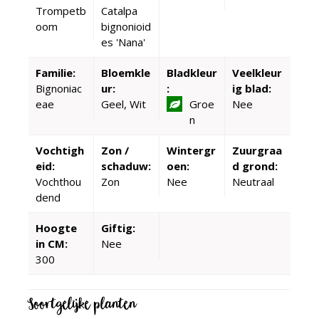
Trompetb
Catalpa
oom
bignonioid
es 'Nana'
Familie:
Bloemkle
Bladkleur
Veelkleur
Bignoniac
ur:
:
ig blad:
eae
Geel, Wit
Groe
Nee
n
Vochtigh
Zon /
Wintergr
Zuurgraa
eid:
schaduw:
oen:
d grond:
Vochthou
Zon
Nee
Neutraal
dend
Hoogte
Giftig:
in CM:
Nee
300
Soortgelijke planten