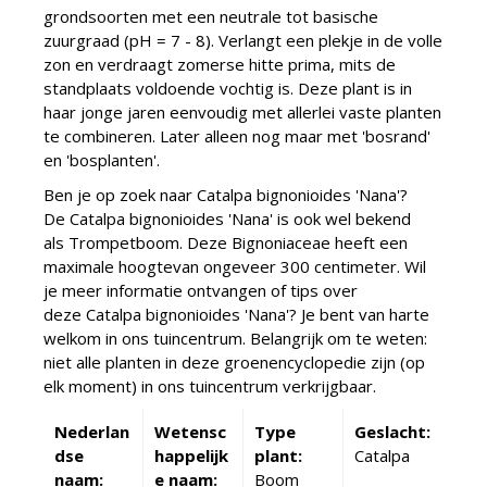
grondsoorten met een neutrale tot basische
zuurgraad (pH = 7 - 8). Verlangt een plekje in de volle
zon en verdraagt zomerse hitte prima, mits de
standplaats voldoende vochtig is. Deze plant is in
haar jonge jaren eenvoudig met allerlei vaste planten
te combineren. Later alleen nog maar met 'bosrand'
en 'bosplanten'.
Ben je op zoek naar Catalpa bignonioides 'Nana'?
De Catalpa bignonioides 'Nana' is ook wel bekend
als Trompetboom. Deze Bignoniaceae heeft een
maximale hoogtevan ongeveer 300 centimeter. Wil
je meer informatie ontvangen of tips over
deze Catalpa bignonioides 'Nana'? Je bent van harte
welkom in ons tuincentrum. Belangrijk om te weten:
niet alle planten in deze groenencyclopedie zijn (op
elk moment) in ons tuincentrum verkrijgbaar.
Nederlan
Wetensc
Type
Geslacht:
dse
happelijk
plant:
Catalpa
naam:
e naam:
Boom