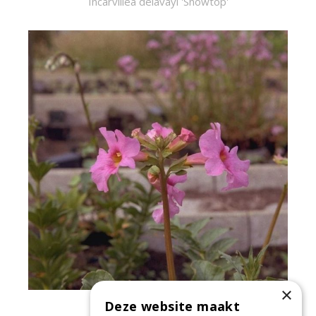
Incarvillea delavayi 'Snowtop'
×
Deze website maakt
Tuingloxinia