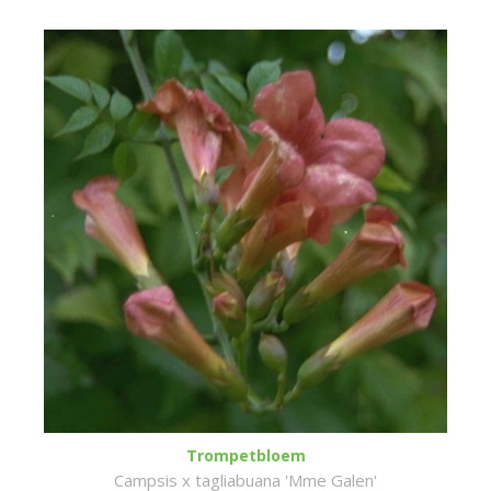
Trompetbloem
Campsis x tagliabuana 'Mme Galen'