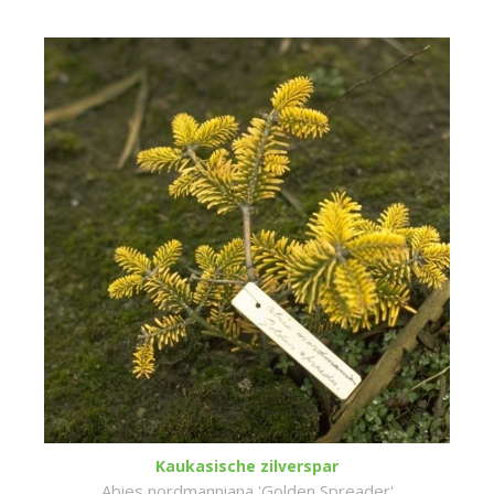
Kaukasische zilverspar
Abies nordmanniana 'Golden Spreader'