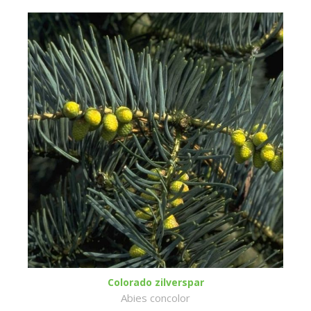
Colorado zilverspar
Abies concolor