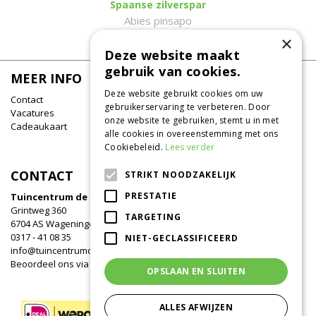
Spaanse zilverspar
Abies pinsapo
×
Deze website maakt
gebruik van cookies.
MEER INFO
Deze website gebruikt cookies om uw
Contact
gebruikerservaring te verbeteren. Door
Vacatures
onze website te gebruiken, stemt u in met
Cadeaukaart
alle cookies in overeenstemming met ons
Cookiebeleid.
Lees verder
CONTACT
STRIKT NOODZAKELIJK
PRESTATIE
Tuincentrum de Oude Tol
Grintweg 360
TARGETING
6704 AS Wageningen
0317 - 41 08 35
NIET-GECLASSIFICEERD
info@tuincentrumdeoudetol.nl
Beoordeel ons via
Google
!
OPSLAAN EN SLUITEN
ALLES AFWIJZEN