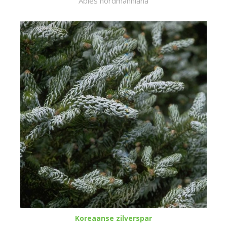
Abies nordmanniana
Koreaanse zilverspar