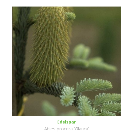
Edelspar
Abies procera 'Glauca'