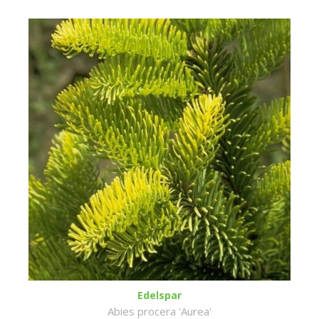
Edelspar
Abies procera 'Aurea'