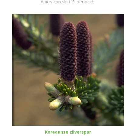
Abies koreana 'Silberlocke'
Koreaanse zilverspar