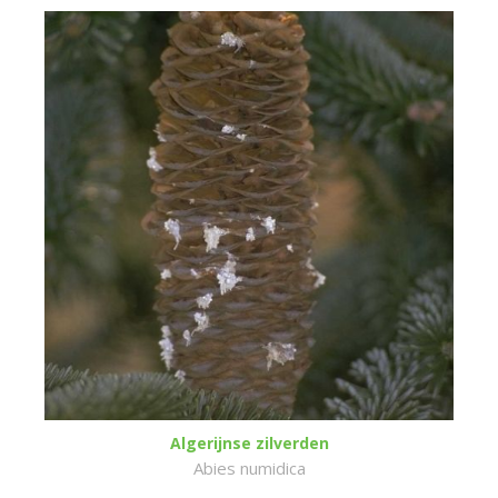
Algerijnse zilverden
Abies numidica