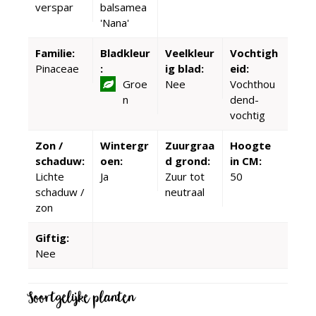
verspar
balsamea
'Nana'
Familie:
Bladkleur
Veelkleur
Vochtigh
Pinaceae
:
ig blad:
eid:
Groe
Nee
Vochthou
n
dend-
vochtig
Zon /
Wintergr
Zuurgraa
Hoogte
schaduw:
oen:
d grond:
in CM:
Lichte
Ja
Zuur tot
50
schaduw /
neutraal
zon
Giftig:
Nee
Soortgelijke planten