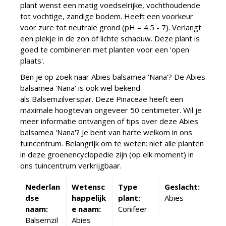
plant wenst een matig voedselrijke, vochthoudende
tot vochtige, zandige bodem. Heeft een voorkeur
voor zure tot neutrale grond (pH = 4.5 - 7). Verlangt
een plekje in de zon of lichte schaduw. Deze plant is
goed te combineren met planten voor een 'open
plaats'.
Ben je op zoek naar Abies balsamea 'Nana'? De Abies
balsamea 'Nana' is ook wel bekend
als Balsemzilverspar. Deze Pinaceae heeft een
maximale hoogtevan ongeveer 50 centimeter. Wil je
meer informatie ontvangen of tips over deze Abies
balsamea 'Nana'? Je bent van harte welkom in ons
tuincentrum. Belangrijk om te weten: niet alle planten
in deze groenencyclopedie zijn (op elk moment) in
ons tuincentrum verkrijgbaar.
Nederlan
Wetensc
Type
Geslacht:
dse
happelijk
plant:
Abies
naam:
e naam:
Conifeer
Balsemzil
Abies