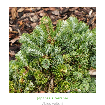
Japanse zilverspar
Abies veitchii