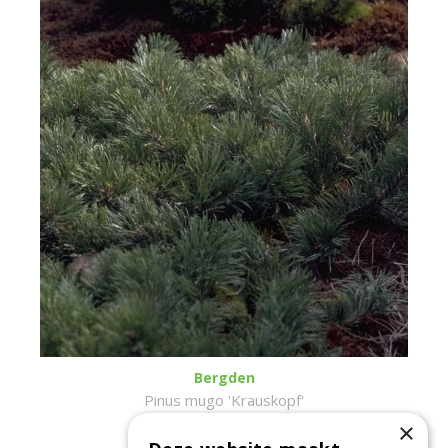
Bergden
Pinus mugo 'Krauskopf'
×