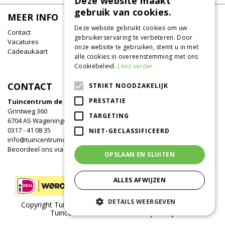
Deze website maakt
gebruik van cookies.
MEER INFO
Deze website gebruikt cookies om uw
Contact
gebruikerservaring te verbeteren. Door
Vacatures
onze website te gebruiken, stemt u in met
Cadeaukaart
alle cookies in overeenstemming met ons
Cookiebeleid.
Lees verder
CONTACT
STRIKT NOODZAKELIJK
PRESTATIE
Tuincentrum de Oude Tol
Grintweg 360
TARGETING
6704 AS Wageningen
0317 - 41 08 35
NIET-GECLASSIFICEERD
info@tuincentrumdeoudetol.nl
Beoordeel ons via
Google
!
OPSLAAN EN SLUITEN
ALLES AFWIJZEN
DETAILS WEERGEVEN
Copyright Tuincentrum de Oude Tol /
Green Solutions
/
Tuincentrum Overzicht
/
Privacy Policy