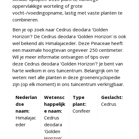
oppervlakkige worteling of grote
vocht-/voedingopname, lastig met vaste planten te
combineren.
Ben je op zoek naar Cedrus deodara 'Golden
Horizon'? De Cedrus deodara 'Golden Horizon' is ook
wel bekend als Himalajaceder. Deze Pinaceae heeft
een maximale hoogtevan ongeveer 250 centimeter.
Wil je meer informatie ontvangen of tips over
deze Cedrus deodara 'Golden Horizon'? Je bent van
harte welkom in ons tuincentrum. Belangrijk om te
weten: niet alle planten in deze groenencyclopedie
zijn (op elk moment) in ons tuincentrum verkrijgbaar.
Nederlan
Wetensc
Type
Geslacht:
dse
happelijk
plant:
Cedrus
naam:
e naam:
Conifeer
Himalajac
Cedrus
eder
deodara
'Golden
Horizon'