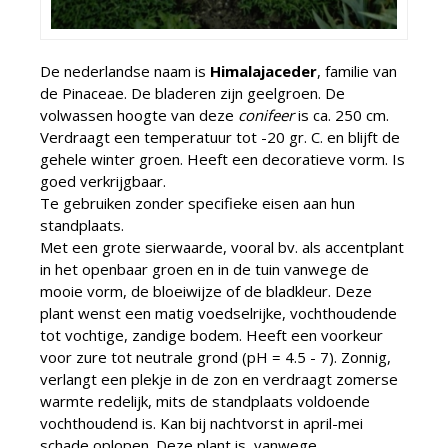
De nederlandse naam is
Himalajaceder
, familie van
de Pinaceae. De bladeren zijn geelgroen. De
volwassen hoogte van deze
conifeer
is ca. 250 cm.
Verdraagt een temperatuur tot -20 gr. C. en blijft de
gehele winter groen. Heeft een decoratieve vorm. Is
goed verkrijgbaar.
Te gebruiken zonder specifieke eisen aan hun
standplaats.
Met een grote sierwaarde, vooral bv. als accentplant
in het openbaar groen en in de tuin vanwege de
mooie vorm, de bloeiwijze of de bladkleur. Deze
plant wenst een matig voedselrijke, vochthoudende
tot vochtige, zandige bodem. Heeft een voorkeur
voor zure tot neutrale grond (pH = 4.5 - 7). Zonnig,
verlangt een plekje in de zon en verdraagt zomerse
warmte redelijk, mits de standplaats voldoende
vochthoudend is. Kan bij nachtvorst in april-mei
schade oplopen. Deze plant is, vanwege