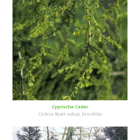
Cyprische Ceder
Cedrus libani subsp. brevifolia