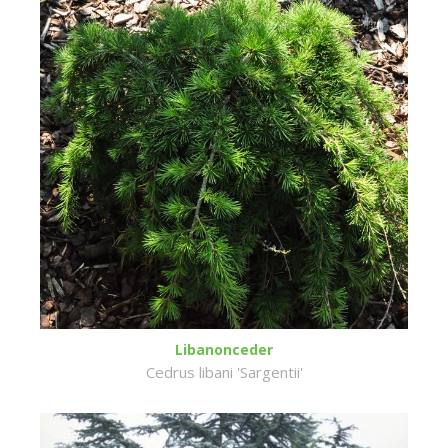
Libanonceder
Cedrus libani 'Sargentii'