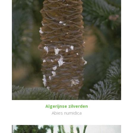
Algerijnse zilverden
Abies numidica