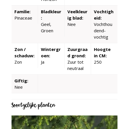
Familie:
Bladkleur
Veelkleur
Vochtigh
Pinaceae
:
ig blad:
eid:
Geel,
Nee
Vochthou
Groen
dend-
vochtig
Zon /
Wintergr
Zuurgraa
Hoogte
schaduw:
oen:
d grond:
in CM:
Zon
Ja
Zuur tot
250
neutraal
Giftig:
Nee
Soortgelijke planten