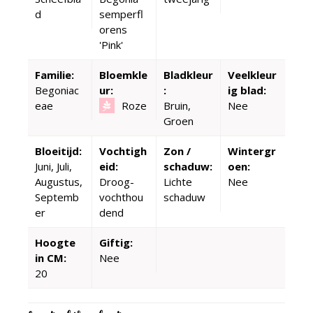
d
semperfl
orens
'Pink'
Familie:
Bloemkle
Bladkleur
Veelkleur
Begoniac
ur:
:
ig blad:
eae
Roze
Bruin,
Nee
Groen
Bloeitijd:
Vochtigh
Zon /
Wintergr
Juni, Juli,
eid:
schaduw:
oen:
Augustus,
Droog-
Lichte
Nee
Septemb
vochthou
schaduw
er
dend
Hoogte
Giftig:
in CM:
Nee
20