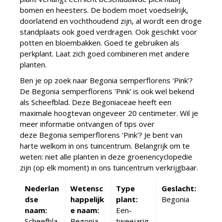
bomen en heesters. De bodem moet voedselrijk,
doorlatend en vochthoudend zijn, al wordt een droge
standplaats ook goed verdragen. Ook geschikt voor
potten en bloembakken. Goed te gebruiken als
perkplant. Laat zich goed combineren met andere
planten.
Ben je op zoek naar Begonia semperflorens 'Pink'?
De Begonia semperflorens 'Pink' is ook wel bekend
als Scheefblad. Deze Begoniaceae heeft een
maximale hoogtevan ongeveer 20 centimeter. Wil je
meer informatie ontvangen of tips over
deze Begonia semperflorens 'Pink'? Je bent van
harte welkom in ons tuincentrum. Belangrijk om te
weten: niet alle planten in deze groenencyclopedie
zijn (op elk moment) in ons tuincentrum verkrijgbaar.
Nederlan
Wetensc
Type
Geslacht:
dse
happelijk
plant:
Begonia
naam:
e naam:
Een-
Scheefbla
Begonia
tweejarig