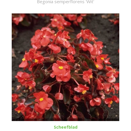
Begonia semperflorens 'Wit'
Scheefblad