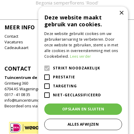
Begonia semperflorens 'Rood'
×
Deze website maakt
gebruik van cookies.
MEER INFO
Deze website gebruikt cookies om uw
Contact
gebruikerservaring te verbeteren. Door
Vacatures
onze website te gebruiken, stemt u in met
Cadeaukaart
alle cookies in overeenstemming met ons
Cookiebeleid.
Lees verder
CONTACT
STRIKT NOODZAKELIJK
PRESTATIE
Tuincentrum de Oude Tol
Grintweg 360
TARGETING
6704 AS Wageningen
0317 - 41 08 35
NIET-GECLASSIFICEERD
info@tuincentrumdeoudetol.nl
Beoordeel ons via
Google
!
OPSLAAN EN SLUITEN
ALLES AFWIJZEN