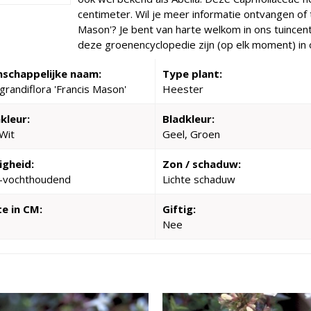
centimeter. Wil je meer informatie ontvangen of t
Mason'? Je bent van harte welkom in ons tuincentr
deze groenencyclopedie zijn (op elk moment) in 
schappelijke naam:
Type plant:
 grandiflora 'Francis Mason'
Heester
kleur:
Bladkleur:
Wit
Geel, Groen
igheid:
Zon / schaduw:
-vochthoudend
Lichte schaduw
e in CM:
Giftig:
Nee