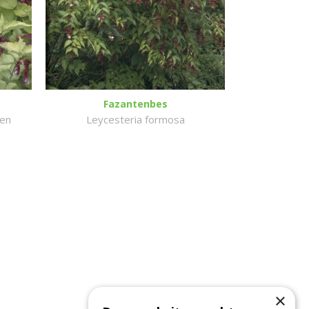
Fazantenbes
den
Leycesteria formosa
×