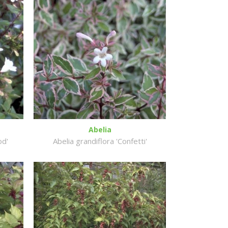
Abelia
od'
Abelia grandiflora 'Confetti'