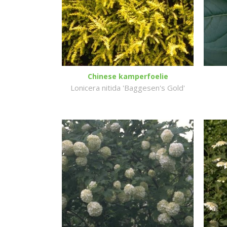
Chinese kamperfoelie
Lonicera nitida 'Baggesen's Gold'