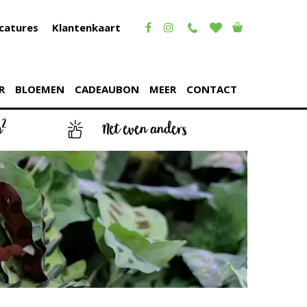
catures
Klantenkaart
R
BLOEMEN
CADEAUBON
MEER
CONTACT
2
m
Net even anders