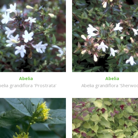
Abelia
Abelia
elia grandiflora 'Prostrata'
Abelia grandiflora 'Sherwo