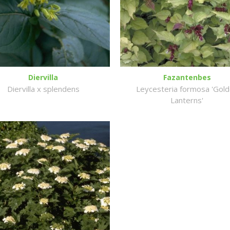
Diervilla
Fazantenbes
Diervilla x splendens
Leycesteria formosa 'Gol
Lanterns'