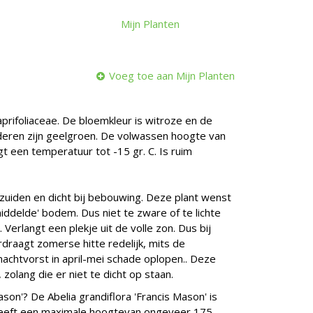
Mijn Planten
Voeg toe aan Mijn Planten
Caprifoliaceae. De bloemkleur is witroze en de
bladeren zijn geelgroen. De volwassen hoogte van
gt een temperatuur tot -15 gr. C. Is ruim
 zuiden en dicht bij bebouwing. Deze plant wenst
ddelde' bodem. Dus niet te zware of te lichte
 Verlangt een plekje uit de volle zon. Dus bij
erdraagt zomerse hitte redelijk, mits de
nachtvorst in april-mei schade oplopen.. Deze
zolang die er niet te dicht op staan.
ason'? De Abelia grandiflora 'Francis Mason' is
 heeft een maximale hoogtevan ongeveer 175