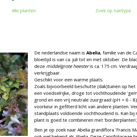
Alle planten
Zoek op tuintype
De nederlandse naam is
Abelia
, familie van de 
bloeitijd is van ca. juli tot en met oktober. De 
deze
middelgrote heester
is ca. 175 cm. Verdraa
verkrijgbaar.
Geschikt voor een warme plaats.
Zoals bijvoorbeeld beschutte (dak)tuinen op het
een voedselrijke, droge tot vochthoudende 'gemi
grond en een vrij neutrale zuurgraad (pH = 6 - 8).
voorkeur in gefilterd licht van andere planten. V
standplaats voldoende vochthoudend is. Kan bij 
plant is goed te combineren met 'borderplanten', 
Ben je op zoek naar Abelia grandiflora 'Francis M
ook wel bekend als Abelia. Deze Caprifoliaceae