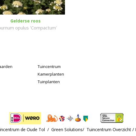
Gelderse roos
burnum opulus 'Compactum'
aarden
Tuincentrum
Kamerplanten
Tuinplanten
uincentrum de Oude Tol /
Green Solutions
/
Tuincentrum Overzicht
/