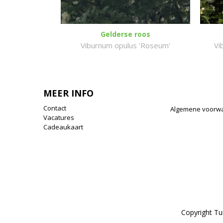
Gelderse roos
Viburnum opulus 'Roseum'
Vi
MEER INFO
Contact
Algemene voorw
Vacatures
Cadeaukaart
Copyright T