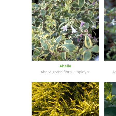
Abelia
Abelia grandiflora 'Hopley's'
Ab