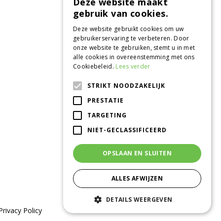
Deze website maakt
gebruik van cookies.
Deze website gebruikt cookies om uw
gebruikerservaring te verbeteren. Door
onze website te gebruiken, stemt u in met
alle cookies in overeenstemming met ons
Cookiebeleid.
Lees verder
STRIKT NOODZAKELIJK
CONTACT
PRESTATIE
Tuincentrum de Oude Tol
TARGETING
Grintweg 360
6704 AS Wageningen
NIET-GECLASSIFICEERD
0317 - 41 08 35
info@tuincentrumdeoudetol.nl
OPSLAAN EN SLUITEN
Beoordeel ons via
Google
!
ALLES AFWIJZEN
DETAILS WEERGEVEN
Privacy Policy