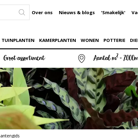
Over ons
Nieuws & blogs
'Smakelijk'
Va
TUINPLANTEN
KAMERPLANTEN
WONEN
POTTERIE
DIE
2
Groot assortiment
Aantal m
= 7.000
lantengids