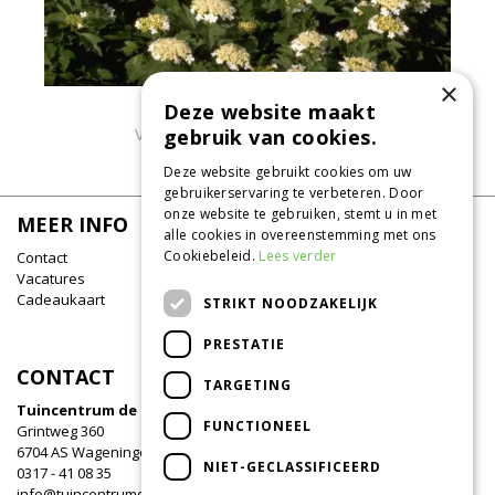
×
Deze website maakt
Gelderse roos
Viburnum opulus 'Compactum'
gebruik van cookies.
Deze website gebruikt cookies om uw
gebruikerservaring te verbeteren. Door
onze website te gebruiken, stemt u in met
MEER INFO
alle cookies in overeenstemming met ons
Cookiebeleid.
Lees verder
Contact
Vacatures
Cadeaukaart
STRIKT NOODZAKELIJK
PRESTATIE
CONTACT
TARGETING
Tuincentrum de Oude Tol
FUNCTIONEEL
Grintweg 360
6704 AS Wageningen
NIET-GECLASSIFICEERD
0317 - 41 08 35
info@tuincentrumdeoudetol.nl