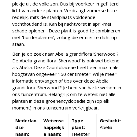
plekje uit de volle zon. Dus bij voorkeur in gefilterd
licht van andere planten. Verdraagt zomerse hitte
redelijk, mits de standplaats voldoende
vochthoudend is. Kan bij nachtvorst in april-mei
schade oplopen.. Deze plant is goed te combineren
met 'borderplanten', zolang die er niet te dicht op
staan.
Ben je op zoek naar Abelia grandiflora 'Sherwood'?
De Abelia grandiflora 'Sherwood' is ook wel bekend
als Abelia. Deze Caprifoliaceae heeft een maximale
hoogtevan ongeveer 150 centimeter. Wil je meer
informatie ontvangen of tips over deze Abelia
grandiflora 'Sherwood'? Je bent van harte welkom in
ons tuincentrum. Belangrijk om te weten: niet alle
planten in deze groenencyclopedie zijn (op elk
moment) in ons tuincentrum verkrijgbaar.
Nederlan
Wetensc
Type
Geslacht:
dse
happelijk
plant:
Abelia
naam:
e naam:
Heester