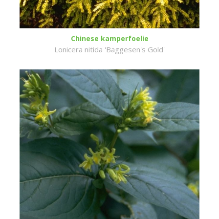
Chinese kamperfoelie
Lonicera nitida 'Baggesen's Gold'