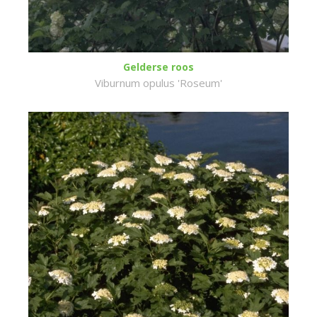
Gelderse roos
Viburnum opulus 'Roseum'