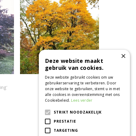
×
Deze website maakt
gebruik van cookies.
Deze website gebruikt cookies om uw
Noorse esdoorn
gebruikerservaring te verbeteren. Door
ing'
Acer platanoides
onze website te gebruiken, stemt u in met
alle cookies in overeenstemming met ons
Cookiebeleid.
Lees verder
STRIKT NOODZAKELIJK
CONTACT
PRESTATIE
Tuincentrum de Oude Tol
TARGETING
Grintweg 360