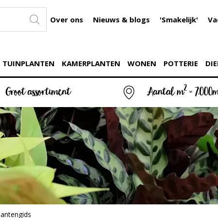
Over ons
Nieuws & blogs
'Smakelijk'
Va
TUINPLANTEN
KAMERPLANTEN
WONEN
POTTERIE
DIE
2
Groot assortiment
Aantal m
= 7.000
lantengids