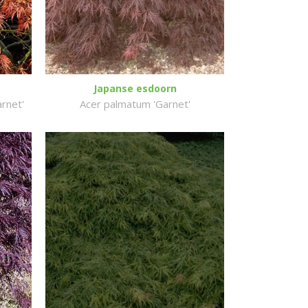
Japanse esdoorn
rnet'
Acer palmatum 'Garnet'