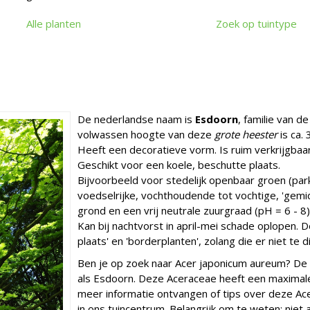
Alle planten
Zoek op tuintype
De nederlandse naam is
Esdoorn
, familie van d
volwassen hoogte van deze
grote heester
is ca.
Heeft een decoratieve vorm. Is ruim verkrijgbaar
Geschikt voor een koele, beschutte plaats.
Bijvoorbeeld voor stedelijk openbaar groen (par
voedselrijke, vochthoudende tot vochtige, 'gemid
grond en een vrij neutrale zuurgraad (pH = 6 - 8)
Kan bij nachtvorst in april-mei schade oplopen.
plaats' en 'borderplanten', zolang die er niet te d
Ben je op zoek naar Acer japonicum aureum? De
als Esdoorn. Deze Aceraceae heeft een maximal
meer informatie ontvangen of tips over deze Ac
in ons tuincentrum. Belangrijk om te weten: niet 