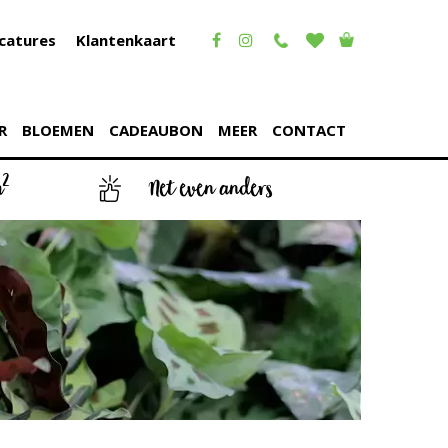
catures
Klantenkaart
R
BLOEMEN
CADEAUBON
MEER
CONTACT
2
m
Net even anders