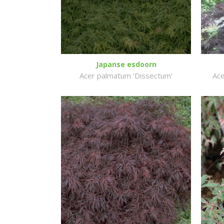
Japanse esdoorn
Acer palmatum 'Dissectum'
Ace