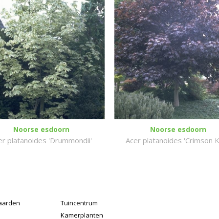
Noorse esdoorn
Noorse esdoorn
er platanoides 'Drummondii'
Acer platanoides 'Crimson K
aarden
Tuincentrum
Kamerplanten