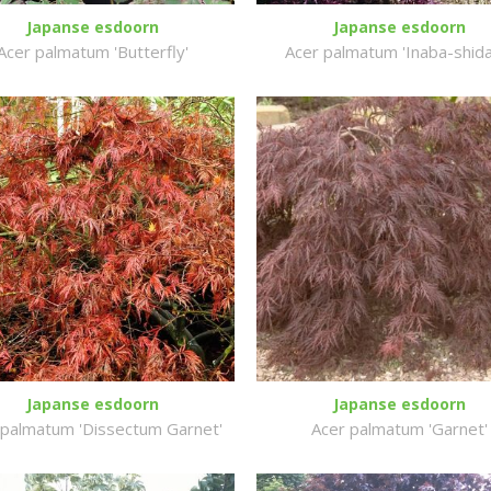
Japanse esdoorn
Japanse esdoorn
Acer palmatum 'Butterfly'
Acer palmatum 'Inaba-shida
Japanse esdoorn
Japanse esdoorn
 palmatum 'Dissectum Garnet'
Acer palmatum 'Garnet'