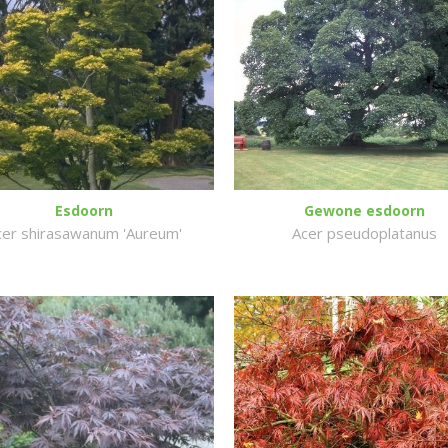
Esdoorn
Gewone esdoorn
cer shirasawanum 'Aureum'
Acer pseudoplatanus