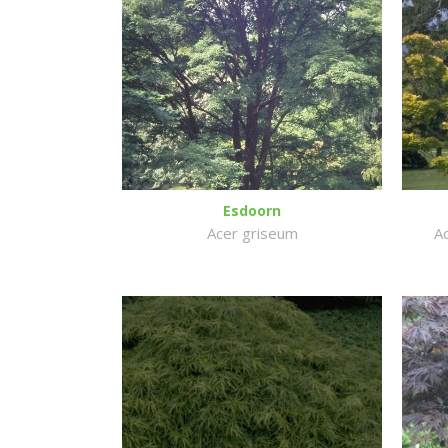
Esdoorn
Acer griseum
A