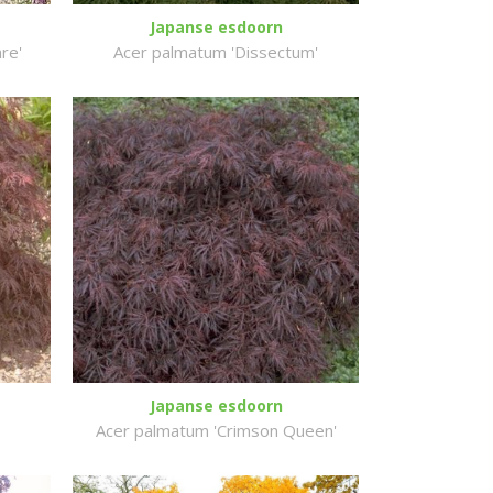
Japanse esdoorn
re'
Acer palmatum 'Dissectum'
Japanse esdoorn
Acer palmatum 'Crimson Queen'