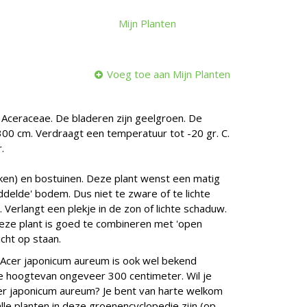
Mijn Planten
Voeg toe aan Mijn Planten
e Aceraceae. De bladeren zijn geelgroen. De
 300 cm. Verdraagt een temperatuur tot -20 gr. C.
.
ken) en bostuinen. Deze plant wenst een matig
delde' bodem. Dus niet te zware of te lichte
. Verlangt een plekje in de zon of lichte schaduw.
 Deze plant is goed te combineren met 'open
icht op staan.
 Acer japonicum aureum is ook wel bekend
e hoogtevan ongeveer 300 centimeter. Wil je
er japonicum aureum? Je bent van harte welkom
alle planten in deze groenencyclopedie zijn (op