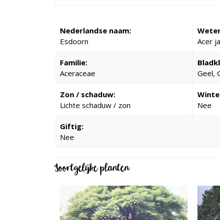
Nederlandse naam:
Weten
Esdoorn
Acer j
Familie:
Bladkl
Aceraceae
Geel, 
Zon / schaduw:
Winte
Lichte schaduw / zon
Nee
Giftig:
Nee
Soortgelijke planten