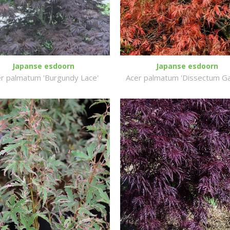
Japanse esdoorn
Japanse esdoorn
r palmatum 'Burgundy Lace'
Acer palmatum 'Dissectum Ga