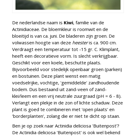
De nederlandse naam is
Kiwi
, familie van de
Actinidiaceae. De bloemkleur is roomwit en de
bloeitijd is van ca. juni. De bladeren zijn groen. De
volwassen hoogte van deze
heester
is ca. 900 cm.
Verdraagt een temperatuur tot -15 gr. C. Klimplant,
heeft een decoratieve vorm. Is slecht verkrijgbaar.
Geschikt voor een koele, beschutte plaats.
Bijvoorbeeld voor stedelijk openbaar groen (parken)
en bostuinen. Deze plant wenst een matig
voedselrijke, vochtige, 'gemiddelde' zandhoudende
bodem. Dus bestaand uit zand-veen of zand-
klei/leem en een vrij neutrale zuurgraad (pH = 6 - 8).
Verlangt een plekje in de zon of lichte schaduw. Deze
plant is goed te combineren met 'open plaats' en
'borderplanten', zolang die er niet te dicht op staan.
Ben je op zoek naar Actinidia deliciosa 'Buitenpost'?
De Actinidia deliciosa 'Buitenpost' is ook wel bekend