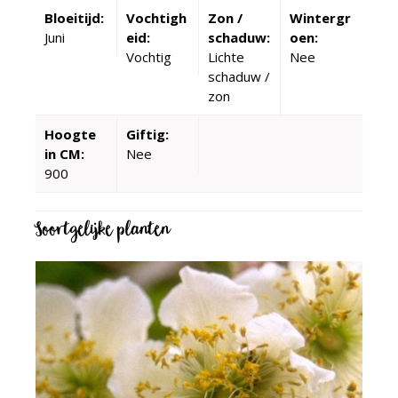
Bloeitijd:
Vochtigh
Zon /
Wintergr
Juni
eid:
schaduw:
oen:
Vochtig
Lichte
Nee
schaduw /
zon
Hoogte
Giftig:
in CM:
Nee
900
Soortgelijke planten