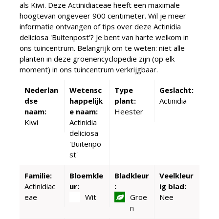
als Kiwi. Deze Actinidiaceae heeft een maximale
hoogtevan ongeveer 900 centimeter. Wil je meer
informatie ontvangen of tips over deze Actinidia
deliciosa 'Buitenpost'? Je bent van harte welkom in
ons tuincentrum. Belangrijk om te weten: niet alle
planten in deze groenencyclopedie zijn (op elk
moment) in ons tuincentrum verkrijgbaar.
Nederlan
Wetensc
Type
Geslacht:
dse
happelijk
plant:
Actinidia
naam:
e naam:
Heester
Kiwi
Actinidia
deliciosa
'Buitenpo
st'
Familie:
Bloemkle
Bladkleur
Veelkleur
Actinidiac
ur:
:
ig blad:
eae
Wit
Groe
Nee
n