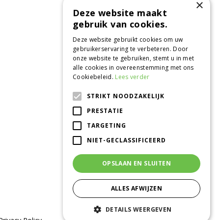
×
Deze website maakt
gebruik van cookies.
Deze website gebruikt cookies om uw
gebruikerservaring te verbeteren. Door
onze website te gebruiken, stemt u in met
alle cookies in overeenstemming met ons
Cookiebeleid.
Lees verder
STRIKT NOODZAKELIJK
CONTACT
PRESTATIE
Tuincentrum de Oude Tol
TARGETING
Grintweg 360
6704 AS Wageningen
NIET-GECLASSIFICEERD
0317 - 41 08 35
info@tuincentrumdeoudetol.nl
OPSLAAN EN SLUITEN
Beoordeel ons via
Google
!
ALLES AFWIJZEN
DETAILS WEERGEVEN