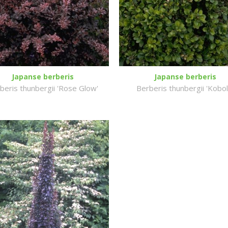
Japanse berberis
Japanse berberis
beris thunbergii 'Rose Glow'
Berberis thunbergii 'Kobol