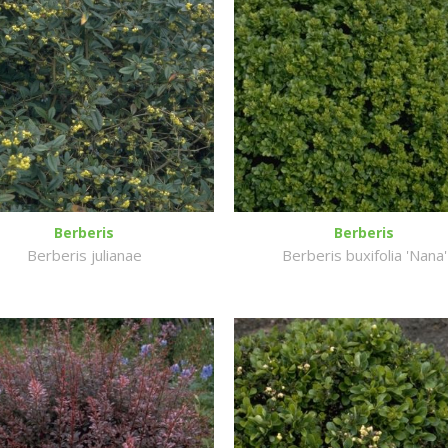
Berberis
Berberis
Berberis julianae
Berberis buxifolia 'Nana'