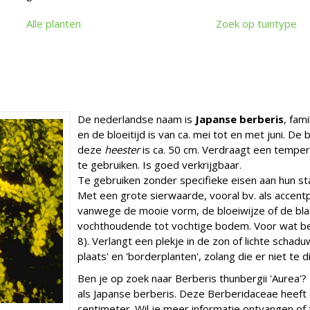
Alle planten
Zoek op tuintype
De nederlandse naam is
Japanse berberis
, fam
en de bloeitijd is van ca. mei tot en met juni. D
deze
heester
is ca. 50 cm. Verdraagt een tempera
te gebruiken. Is goed verkrijgbaar.
Te gebruiken zonder specifieke eisen aan hun st
Met een grote sierwaarde, vooral bv. als accentp
vanwege de mooie vorm, de bloeiwijze of de blad
vochthoudende tot vochtige bodem. Voor wat betr
8). Verlangt een plekje in de zon of lichte scha
plaats' en 'borderplanten', zolang die er niet te d
Ben je op zoek naar Berberis thunbergii 'Aurea'?
als Japanse berberis. Deze Berberidaceae heef
centimeter. Wil je meer informatie ontvangen of 