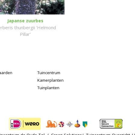
Japanse zuurbes
rberis thunbergii 'Helmond
Pillar'
aarden
Tuincentrum
Kamerplanten
Tuinplanten