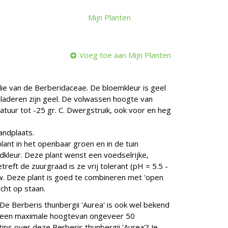
Mijn Planten
Voeg toe aan Mijn Planten
ilie van de Berberidaceae. De bloemkleur is geel
e bladeren zijn geel. De volwassen hoogte van
tuur tot -25 gr. C. Dwergstruik, ook voor en heg
andplaats.
lant in het openbaar groen en in de tuin
kleur. Deze plant wenst een voedselrijke,
eft de zuurgraad is ze vrij tolerant (pH = 5.5 -
duw. Deze plant is goed te combineren met 'open
icht op staan.
 De Berberis thunbergii 'Aurea' is ook wel bekend
t een maximale hoogtevan ongeveer 50
tips over deze Berberis thunbergii 'Aurea'? Je