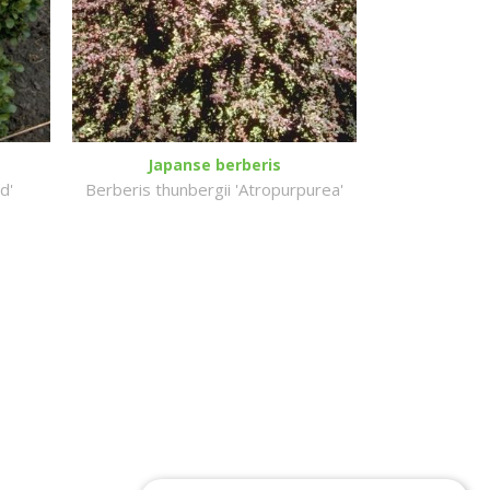
Japanse berberis
d'
Berberis thunbergii 'Atropurpurea'