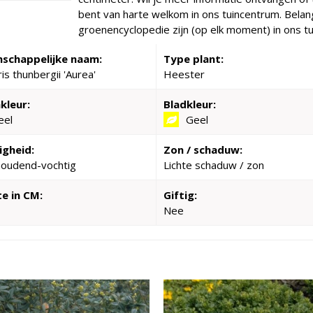
bent van harte welkom in ons tuincentrum. Belangr
groenencyclopedie zijn (op elk moment) in ons tu
schappelijke naam:
Type plant:
is thunbergii 'Aurea'
Heester
kleur:
Bladkleur:
eel
Geel
igheid:
Zon / schaduw:
houdend-vochtig
Lichte schaduw / zon
e in CM:
Giftig:
Nee