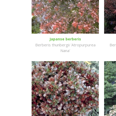
Japanse berberis
Berberis thunbergii 'Atropurpurea
Ber
Nana'