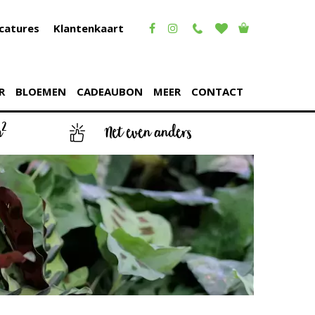
catures
Klantenkaart
R
BLOEMEN
CADEAUBON
MEER
CONTACT
2
m
Net even anders