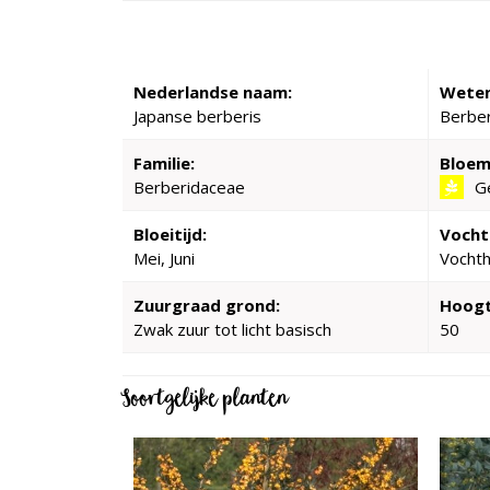
Nederlandse naam:
Weten
Japanse berberis
Berber
Familie:
Bloem
Berberidaceae
G
Bloeitijd:
Vocht
Mei, Juni
Vocht
Zuurgraad grond:
Hoogt
Zwak zuur tot licht basisch
50
Soortgelijke planten