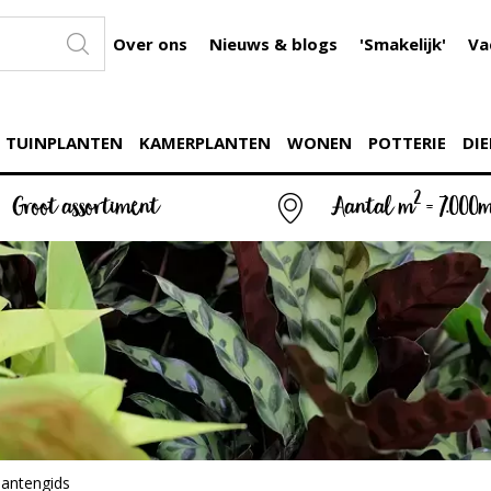
Over ons
Nieuws & blogs
'Smakelijk'
Va
TUINPLANTEN
KAMERPLANTEN
WONEN
POTTERIE
DIE
2
Groot assortiment
Aantal m
= 7.000
lantengids