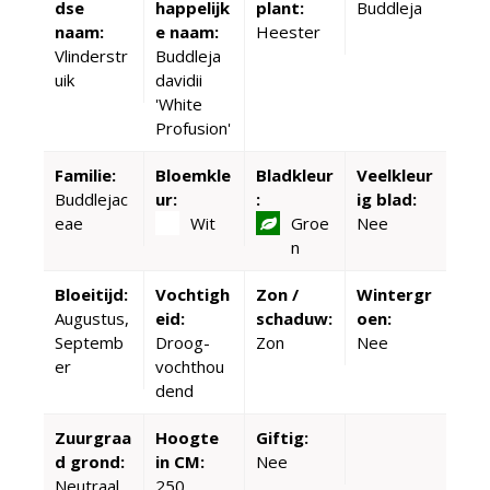
dse
happelijk
plant:
Buddleja
naam:
e naam:
Heester
Vlinderstr
Buddleja
uik
davidii
'White
Profusion'
Familie:
Bloemkle
Bladkleur
Veelkleur
Buddlejac
ur:
:
ig blad:
eae
Wit
Groe
Nee
n
Bloeitijd:
Vochtigh
Zon /
Wintergr
Augustus,
eid:
schaduw:
oen:
Septemb
Droog-
Zon
Nee
er
vochthou
dend
Zuurgraa
Hoogte
Giftig:
d grond:
in CM:
Nee
Neutraal
250