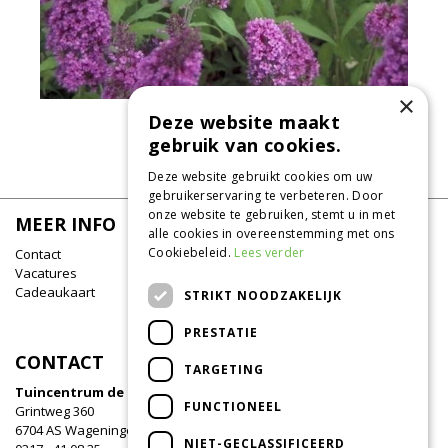
×
Deze website maakt
Vlinderstruik
Buddleja davidii 'Peacock'
gebruik van cookies.
Deze website gebruikt cookies om uw
gebruikerservaring te verbeteren. Door
onze website te gebruiken, stemt u in met
MEER INFO
alle cookies in overeenstemming met ons
Cookiebeleid.
Lees verder
Contact
Vacatures
Cadeaukaart
STRIKT NOODZAKELIJK
PRESTATIE
CONTACT
TARGETING
Tuincentrum de Oude Tol
FUNCTIONEEL
Grintweg 360
6704 AS Wageningen
NIET-GECLASSIFICEERD