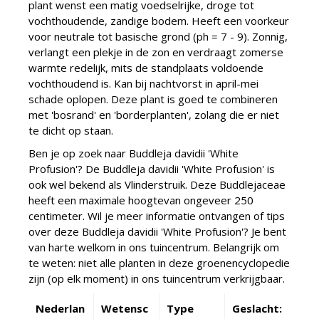
plant wenst een matig voedselrijke, droge tot
vochthoudende, zandige bodem. Heeft een voorkeur
voor neutrale tot basische grond (ph = 7 - 9). Zonnig,
verlangt een plekje in de zon en verdraagt zomerse
warmte redelijk, mits de standplaats voldoende
vochthoudend is. Kan bij nachtvorst in april-mei
schade oplopen. Deze plant is goed te combineren
met 'bosrand' en 'borderplanten', zolang die er niet
te dicht op staan.
Ben je op zoek naar Buddleja davidii 'White
Profusion'? De Buddleja davidii 'White Profusion' is
ook wel bekend als Vlinderstruik. Deze Buddlejaceae
heeft een maximale hoogtevan ongeveer 250
centimeter. Wil je meer informatie ontvangen of tips
over deze Buddleja davidii 'White Profusion'? Je bent
van harte welkom in ons tuincentrum. Belangrijk om
te weten: niet alle planten in deze groenencyclopedie
zijn (op elk moment) in ons tuincentrum verkrijgbaar.
Nederlan
Wetensc
Type
Geslacht: