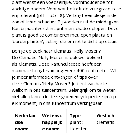
plant wenst een voedselrijke, vochthoudende tot
vochtige bodem. Voor wat betreft de zuurgraad is ze
vrij tolerant (pH = 5.5 - 8). Verlangt een plekje in de
zon of lichte schaduw. Bij voorkeur uit de middagzon.
Kan bij nachtvorst in april-mei schade oplopen. Deze
plant is goed te combineren met 'open plaats' en
'borderplanten', zolang die er niet te dicht op staan.
Ben je op zoek naar Clematis 'Nelly Moser'?
De Clematis 'Nelly Moser' is ook wel bekend
als Clematis. Deze Ranunculaceae heeft een
maximale hoogtevan ongeveer 400 centimeter. Wil
je meer informatie ontvangen of tips over
deze Clematis 'Nelly Moser'? Je bent van harte
welkom in ons tuincentrum. Belangrijk om te weten:
niet alle planten in deze groenencyclopedie zijn (op
elk moment) in ons tuincentrum verkrijgbaar.
Nederlan
Wetensc
Type
Geslacht:
dse
happelijk
plant:
Clematis
naam:
e naam:
Heester