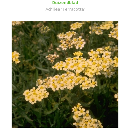
Duizendblad
Achillea 'Terracotta'