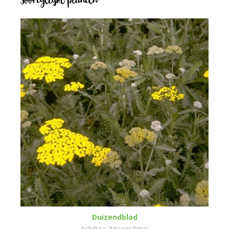
Soortgelijke planten
Duizendblad
Achillea 'Moonshine'