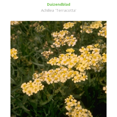
Duizendblad
Achillea 'Terracotta'