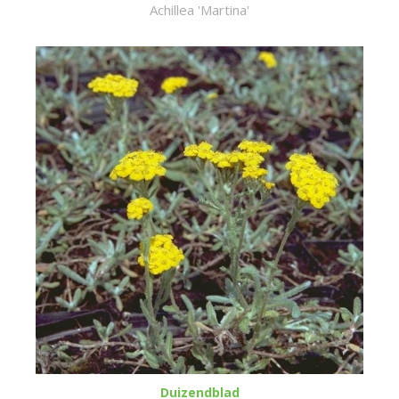
Achillea 'Martina'
Duizendblad