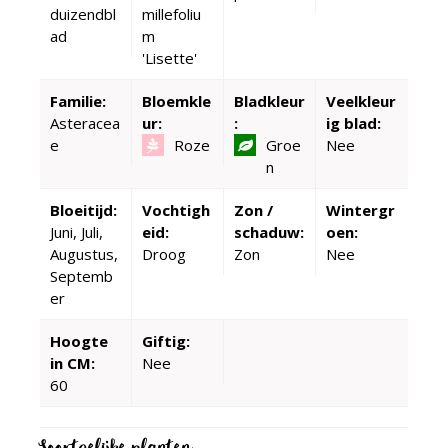
duizendbl
millefoliu
ad
m
'Lisette'
Familie:
Bloemkle
Bladkleur
Veelkleur
Asteracea
ur:
:
ig blad:
e
Roze
Groe
Nee
n
Bloeitijd:
Vochtigh
Zon /
Wintergr
Juni, Juli,
eid:
schaduw:
oen:
Augustus,
Droog
Zon
Nee
Septemb
er
Hoogte
Giftig:
in CM:
Nee
60