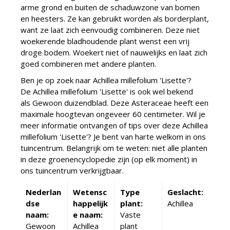
arme grond en buiten de schaduwzone van bomen
en heesters. Ze kan gebruikt worden als borderplant,
want ze laat zich eenvoudig combineren. Deze niet
woekerende bladhoudende plant wenst een vrij
droge bodem. Woekert niet of nauwelijks en laat zich
goed combineren met andere planten.
Ben je op zoek naar Achillea millefolium 'Lisette'?
De Achillea millefolium 'Lisette' is ook wel bekend
als Gewoon duizendblad. Deze Asteraceae heeft een
maximale hoogtevan ongeveer 60 centimeter. Wil je
meer informatie ontvangen of tips over deze Achillea
millefolium 'Lisette'? Je bent van harte welkom in ons
tuincentrum. Belangrijk om te weten: niet alle planten
in deze groenencyclopedie zijn (op elk moment) in
ons tuincentrum verkrijgbaar.
Nederlan
Wetensc
Type
Geslacht:
dse
happelijk
plant:
Achillea
naam:
e naam:
Vaste
Gewoon
Achillea
plant