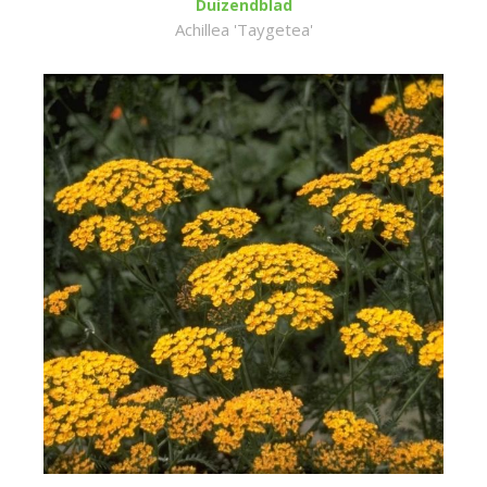
Duizendblad
Achillea 'Taygetea'