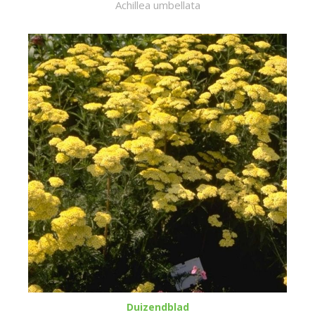
Achillea umbellata
Duizendblad