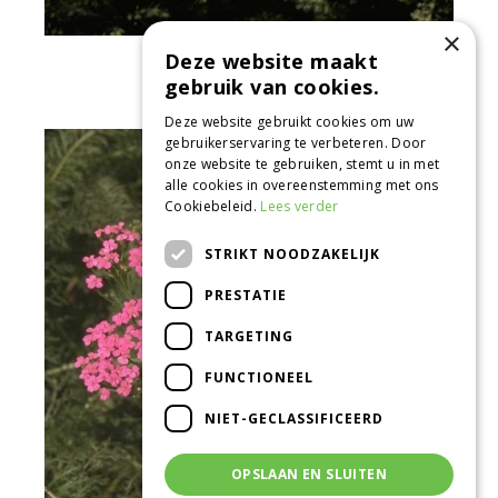
×
Deze website maakt
Gewoon duizendblad
Achillea millefolium 'Paprika'
gebruik van cookies.
Deze website gebruikt cookies om uw
gebruikerservaring te verbeteren. Door
onze website te gebruiken, stemt u in met
alle cookies in overeenstemming met ons
Cookiebeleid.
Lees verder
STRIKT NOODZAKELIJK
PRESTATIE
TARGETING
FUNCTIONEEL
NIET-GECLASSIFICEERD
OPSLAAN EN SLUITEN