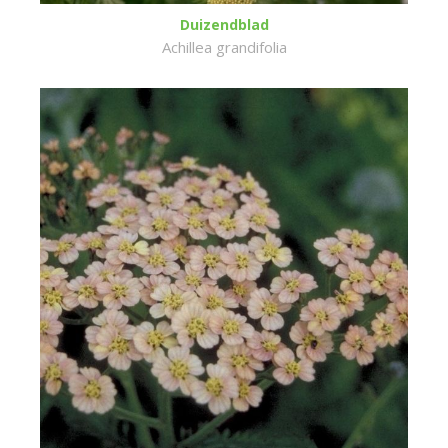
Duizendblad
Achillea grandifolia