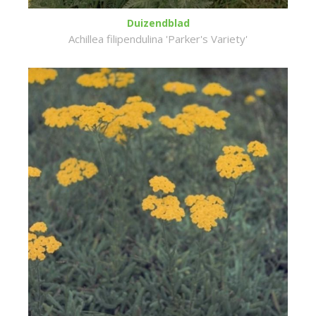
Duizendblad
Achillea filipendulina 'Parker's Variety'