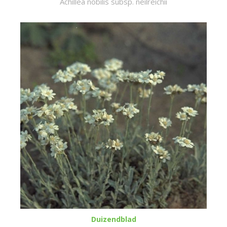
Achillea nobilis subsp. neilreichii
Duizendblad