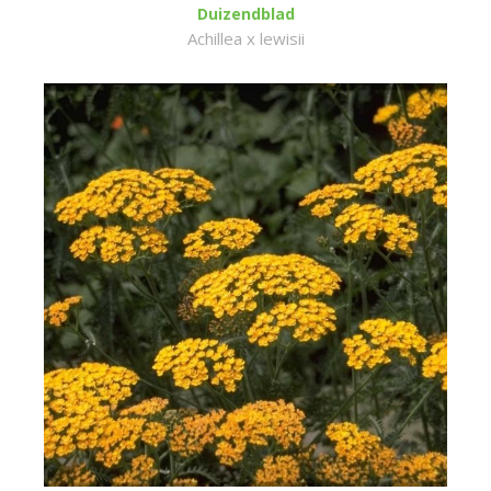
Duizendblad
Achillea x lewisii