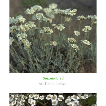
Duizendblad
Achillea umbellata