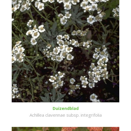
Duizendblad
Achillea clavennae subsp. integrifolia