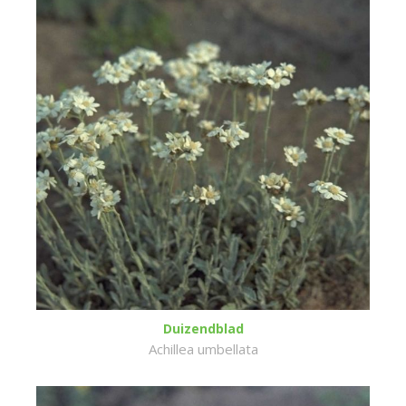
Duizendblad
Achillea umbellata