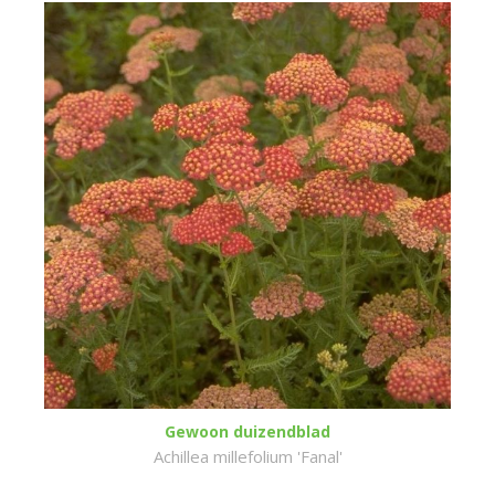
Gewoon duizendblad
Achillea millefolium 'Fanal'