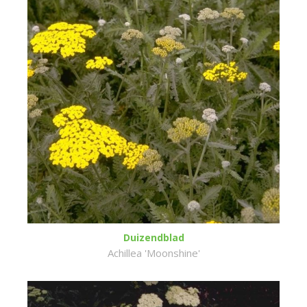
Duizendblad
Achillea 'Moonshine'