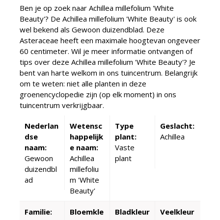
Ben je op zoek naar Achillea millefolium 'White
Beauty'? De Achillea millefolium 'White Beauty' is ook
wel bekend als Gewoon duizendblad. Deze
Asteraceae heeft een maximale hoogtevan ongeveer
60 centimeter. Wil je meer informatie ontvangen of
tips over deze Achillea millefolium 'White Beauty'? Je
bent van harte welkom in ons tuincentrum. Belangrijk
om te weten: niet alle planten in deze
groenencyclopedie zijn (op elk moment) in ons
tuincentrum verkrijgbaar.
Nederlan
Wetensc
Type
Geslacht:
dse
happelijk
plant:
Achillea
naam:
e naam:
Vaste
Gewoon
Achillea
plant
duizendbl
millefoliu
ad
m 'White
Beauty'
Familie:
Bloemkle
Bladkleur
Veelkleur