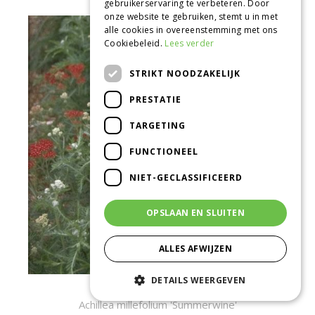
gebruikerservaring te verbeteren. Door
onze website te gebruiken, stemt u in met
alle cookies in overeenstemming met ons
Cookiebeleid.
Lees verder
STRIKT NOODZAKELIJK
PRESTATIE
TARGETING
FUNCTIONEEL
NIET-GECLASSIFICEERD
OPSLAAN EN SLUITEN
ALLES AFWIJZEN
DETAILS WEERGEVEN
Gewoon duizendblad
Achillea millefolium 'Summerwine'