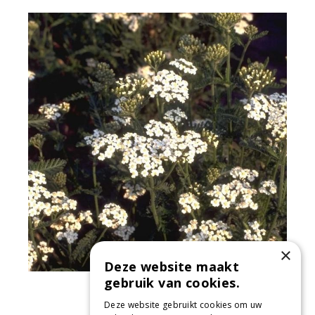
×
Deze website maakt
gebruik van cookies.
Gewoon duizendblad
Achillea millefolium
Deze website gebruikt cookies om uw