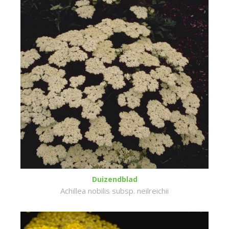
Duizendblad
Achillea nobilis subsp. neilreichii