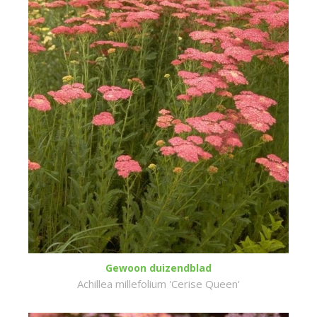
Gewoon duizendblad
Achillea millefolium 'Cerise Queen'