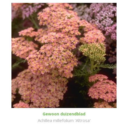
Gewoon duizendblad
Achillea millefolium 'Altrosa'