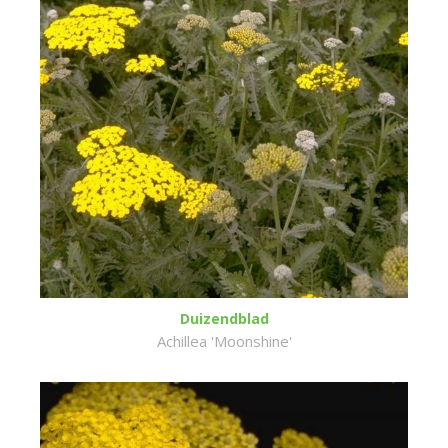
Duizendblad
Achillea 'Moonshine'