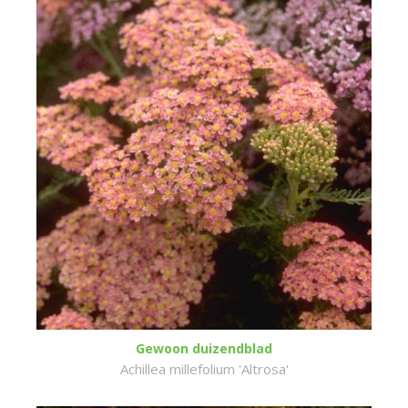
Gewoon duizendblad
Achillea millefolium 'Altrosa'