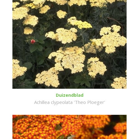
Duizendblad
Achillea clypeolata 'Theo Ploeger'