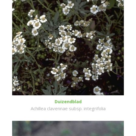
Duizendblad
Achillea clavennae subsp. integrifolia