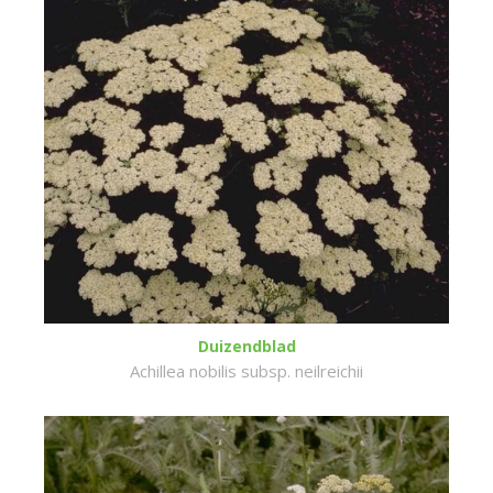
Duizendblad
Achillea nobilis subsp. neilreichii