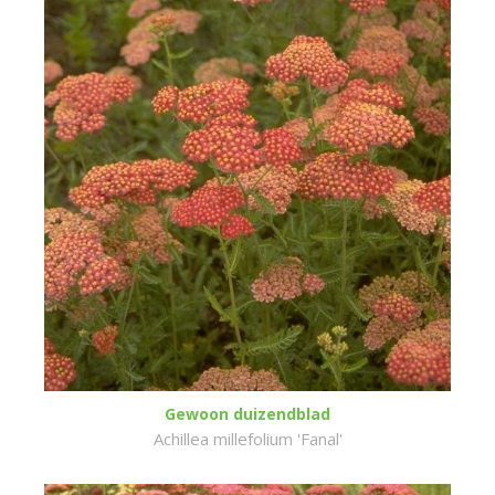
Gewoon duizendblad
Achillea millefolium 'Fanal'