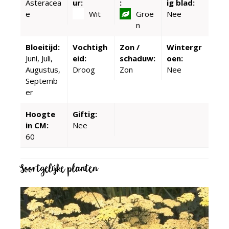
Asteracea
ur:
:
ig blad:
e
Wit
Groe
Nee
n
Bloeitijd:
Vochtigh
Zon /
Wintergr
Juni, Juli,
eid:
schaduw:
oen:
Augustus,
Droog
Zon
Nee
Septemb
er
Hoogte
Giftig:
in CM:
Nee
60
Soortgelijke planten