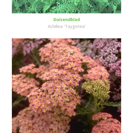
Duizendblad
Achillea 'Taygetea'