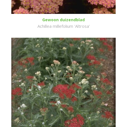
Gewoon duizendblad
Achillea millefolium 'Altrosa'