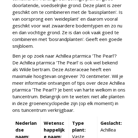
doorlatende, voedselrijke grond. Deze plant is zeer
geschikt om te combineren met de 'basisplanten'. Is
van oorsprong een 'weideplant' en daarom vooral
geschikt voor wat zwaardere bodemtypen en zo nu
en dan vochtige grond. Ze is dan ook vaak goed te
combineren met 'bosrandplanten'. Geeft een goede
snijbloem.
Ben je op zoek naar Achillea ptarmica 'The Pearl'?
De Achillea ptarmica 'The Pearl' is ook wel bekend
als Wilde bertram. Deze Asteraceae heeft een
maximale hoogtevan ongeveer 70 centimeter. Wil je
meer informatie ontvangen of tips over deze Achillea
ptarmica 'The Pearl'? Je bent van harte welkom in ons
tuincentrum. Belangrijk om te weten: niet alle planten
in deze groenencyclopedie zijn (op elk moment) in
ons tuincentrum verkrijgbaar.
Nederlan
Wetensc
Type
Geslacht:
dse
happelijk
plant:
Achillea
naam:
e naam:
Vaste