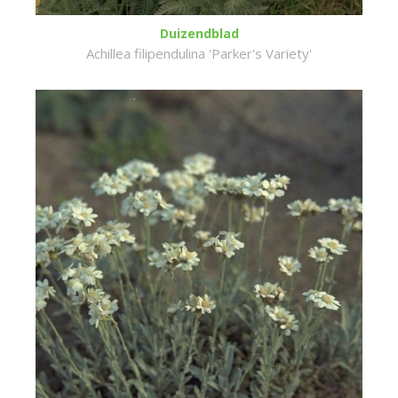
Duizendblad
Achillea filipendulina 'Parker's Variety'