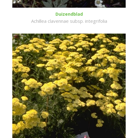
Duizendblad
Achillea clavennae subsp. integrifolia