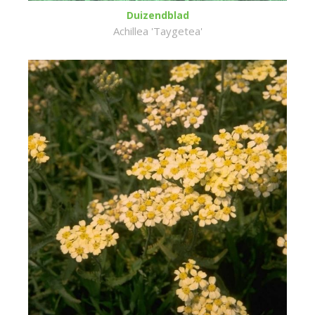
Duizendblad
Achillea 'Taygetea'