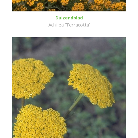
Duizendblad
Achillea 'Terracotta'