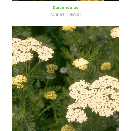
Duizendblad
Achillea x lewisii