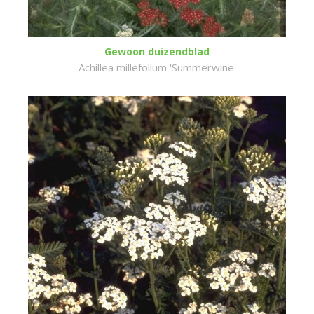
Gewoon duizendblad
Achillea millefolium 'Summerwine'