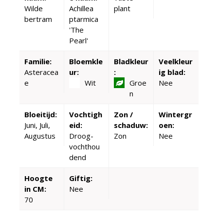
Wilde
Achillea
plant
bertram
ptarmica
'The
Pearl'
Familie:
Bloemkle
Bladkleur
Veelkleur
Asteracea
ur:
:
ig blad:
e
Wit
Groe
Nee
n
Bloeitijd:
Vochtigh
Zon /
Wintergr
Juni, Juli,
eid:
schaduw:
oen:
Augustus
Droog-
Zon
Nee
vochthou
dend
Hoogte
Giftig:
in CM:
Nee
70