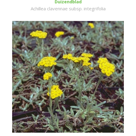
Duizendblad
Achillea clavennae subsp. integrifolia