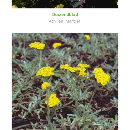
Duizendblad
Achillea 'Martina'