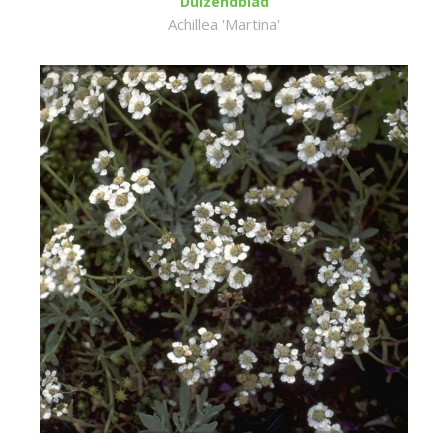
Duizendblad
Achillea 'Martina'