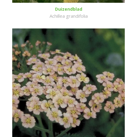
Duizendblad
Achillea grandifolia