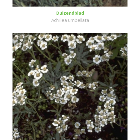
Duizendblad
Achillea umbellata