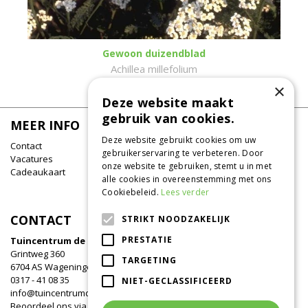
Gewoon duizendblad
Achillea millefolium
×
Deze website maakt
gebruik van cookies.
MEER INFO
Deze website gebruikt cookies om uw
Contact
gebruikerservaring te verbeteren. Door
Vacatures
onze website te gebruiken, stemt u in met
Cadeaukaart
alle cookies in overeenstemming met ons
Cookiebeleid.
Lees verder
CONTACT
STRIKT NOODZAKELIJK
PRESTATIE
Tuincentrum de Oude Tol
Grintweg 360
TARGETING
6704 AS Wageningen
0317 - 41 08 35
NIET-GECLASSIFICEERD
info@tuincentrumdeoudetol.nl
Beoordeel ons via
Google
!