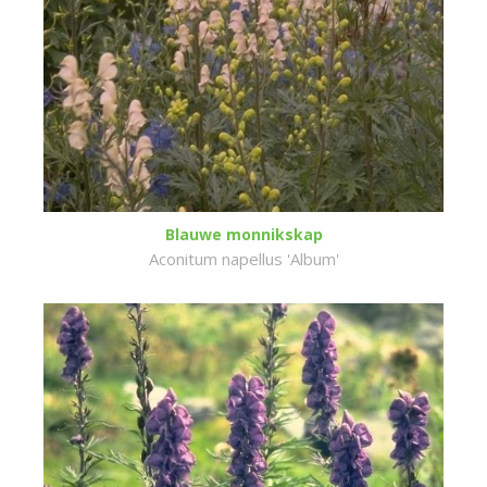
Blauwe monnikskap
Aconitum napellus 'Album'