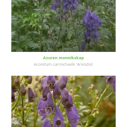
Azuren monnikskap
Aconitum carmichaelii 'Arendsii'