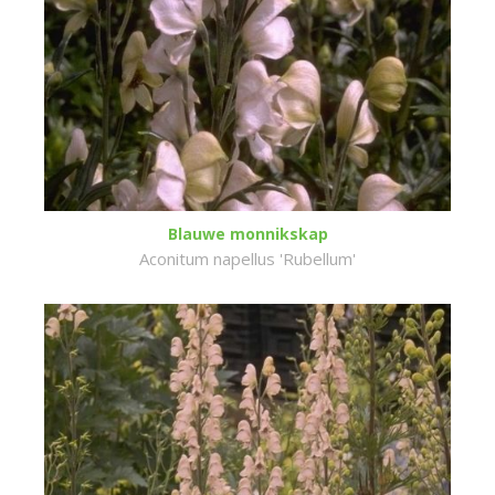
Blauwe monnikskap
Aconitum napellus 'Rubellum'