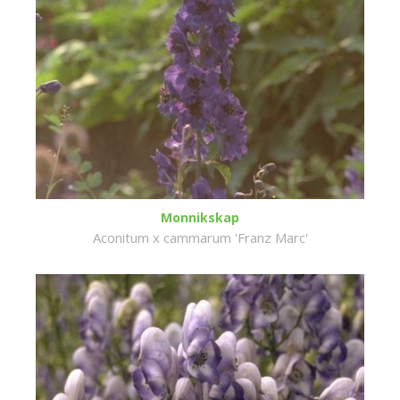
Monnikskap
Aconitum x cammarum 'Franz Marc'