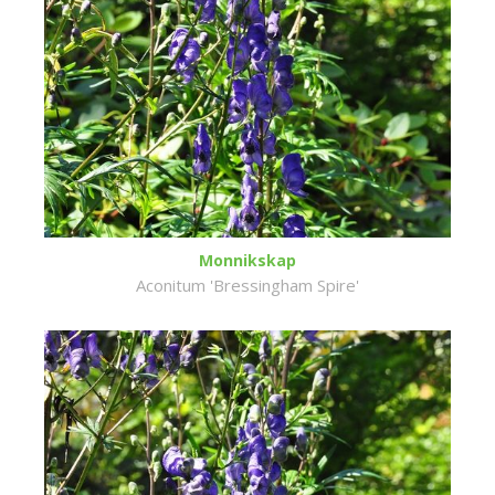
Monnikskap
Aconitum 'Bressingham Spire'