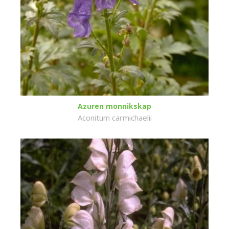
Azuren monnikskap
Aconitum carmichaelii