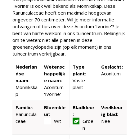
'Ivorine' is ook wel bekend als Monnikskap. Deze
Ranunculaceae heeft een maximale hoogtevan
ongeveer 70 centimeter. Wil je meer informatie
ontvangen of tips over deze Aconitum 'Ivorine'? Je
bent van harte welkom in ons tuincentrum. Belangrijk
om te weten: niet alle planten in deze
groenencyclopedie zijn (op elk moment) in ons
tuincentrum verkrijgbaar.
Nederlan
Wetensc
Type
Geslacht:
dse
happelijk
plant:
Aconitum
naam:
e naam:
Vaste
Monnikska
Aconitum
plant
p
'Ivorine'
Familie:
Bloemkle
Bladkleur
Veelkleur
Ranuncula
ur:
:
ig blad:
ceae
Wit
Groe
Nee
n