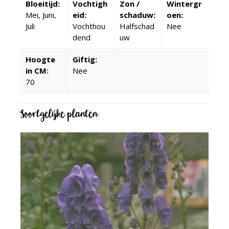
Bloeitijd:
Vochtigh
Zon /
Wintergr
Mei, Juni,
eid:
schaduw:
oen:
Juli
Vochthou
Halfschad
Nee
dend
uw
Hoogte
Giftig:
in CM:
Nee
70
Soortgelijke planten