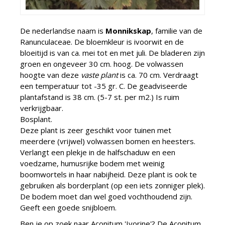
De nederlandse naam is
Monnikskap
, familie van de
Ranunculaceae. De bloemkleur is ivoorwit en de
bloeitijd is van ca. mei tot en met juli. De bladeren zijn
groen en ongeveer 30 cm. hoog. De volwassen
hoogte van deze
vaste plant
is ca. 70 cm. Verdraagt
een temperatuur tot -35 gr. C. De geadviseerde
plantafstand is 38 cm. (5-7 st. per m2.) Is ruim
verkrijgbaar.
Bosplant.
Deze plant is zeer geschikt voor tuinen met
meerdere (vrijwel) volwassen bomen en heesters.
Verlangt een plekje in de halfschaduw en een
voedzame, humusrijke bodem met weinig
boomwortels in haar nabijheid. Deze plant is ook te
gebruiken als borderplant (op een iets zonniger plek).
De bodem moet dan wel goed vochthoudend zijn.
Geeft een goede snijbloem.
Ben je op zoek naar Aconitum 'Ivorine'? De Aconitum