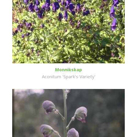
Monnikskap
Aconitum 'Spark's Variety'