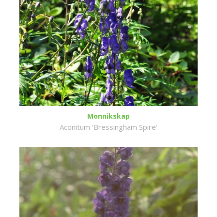
Monnikskap
Aconitum 'Bressingham Spire'