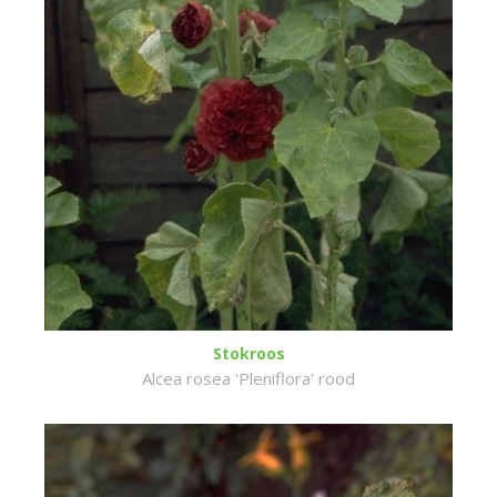
Stokroos
Alcea rosea 'Pleniflora' rood