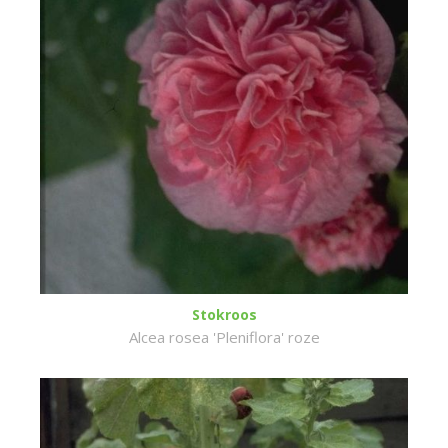
Stokroos
Alcea rosea 'Pleniflora' roze