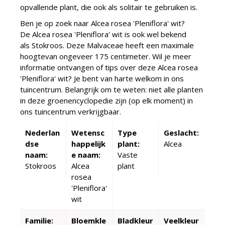
opvallende plant, die ook als solitair te gebruiken is.
Ben je op zoek naar Alcea rosea 'Pleniflora' wit?
De Alcea rosea 'Pleniflora' wit is ook wel bekend
als Stokroos. Deze Malvaceae heeft een maximale
hoogtevan ongeveer 175 centimeter. Wil je meer
informatie ontvangen of tips over deze Alcea rosea
'Pleniflora' wit? Je bent van harte welkom in ons
tuincentrum. Belangrijk om te weten: niet alle planten
in deze groenencyclopedie zijn (op elk moment) in
ons tuincentrum verkrijgbaar.
Nederlan
Wetensc
Type
Geslacht:
dse
happelijk
plant:
Alcea
naam:
e naam:
Vaste
Stokroos
Alcea
plant
rosea
'Pleniflora'
wit
Familie:
Bloemkle
Bladkleur
Veelkleur