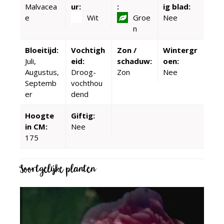
Malvacea
ur:
:
ig blad:
e
Wit
Groe
Nee
n
Bloeitijd:
Vochtigh
Zon /
Wintergr
Juli,
eid:
schaduw:
oen:
Augustus,
Droog-
Zon
Nee
Septemb
vochthou
er
dend
Hoogte
Giftig:
in CM:
Nee
175
Soortgelijke planten