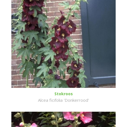
Stokroos
Alcea ficifolia 'Donkerrood'