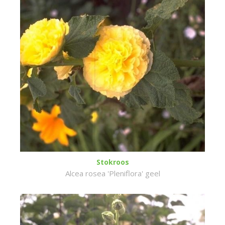
Stokroos
Alcea rosea 'Pleniflora' geel