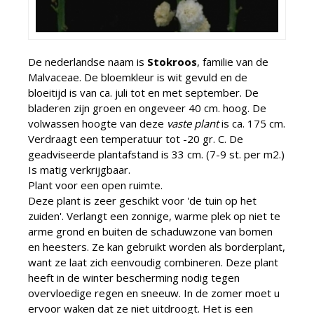
De nederlandse naam is
Stokroos
, familie van de
Malvaceae. De bloemkleur is wit gevuld en de
bloeitijd is van ca. juli tot en met september. De
bladeren zijn groen en ongeveer 40 cm. hoog. De
volwassen hoogte van deze
vaste plant
is ca. 175 cm.
Verdraagt een temperatuur tot -20 gr. C. De
geadviseerde plantafstand is 33 cm. (7-9 st. per m2.)
Is matig verkrijgbaar.
Plant voor een open ruimte.
Deze plant is zeer geschikt voor 'de tuin op het
zuiden'. Verlangt een zonnige, warme plek op niet te
arme grond en buiten de schaduwzone van bomen
en heesters. Ze kan gebruikt worden als borderplant,
want ze laat zich eenvoudig combineren. Deze plant
heeft in de winter bescherming nodig tegen
overvloedige regen en sneeuw. In de zomer moet u
ervoor waken dat ze niet uitdroogt. Het is een