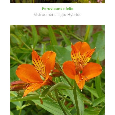
Peruviaanse lelie
Alstroemeria Ligtu Hybrids