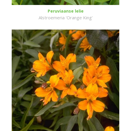
Peruviaanse lelie
Alstroemeria 'Orange King'