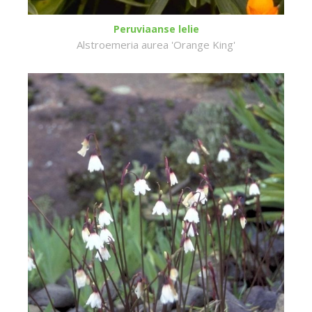
Peruviaanse lelie
Alstroemeria aurea 'Orange King'