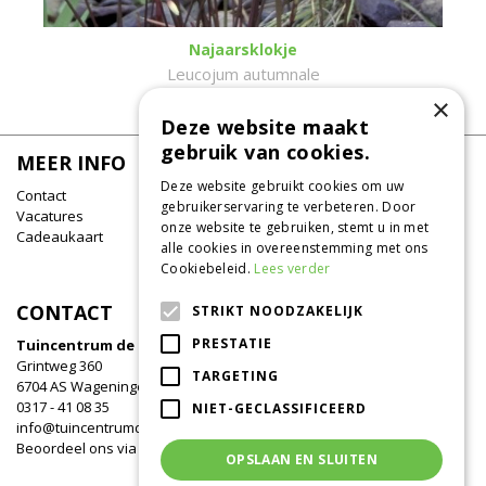
Najaarsklokje
Leucojum autumnale
×
Deze website maakt
gebruik van cookies.
MEER INFO
Deze website gebruikt cookies om uw
Contact
gebruikerservaring te verbeteren. Door
Vacatures
onze website te gebruiken, stemt u in met
Cadeaukaart
alle cookies in overeenstemming met ons
Cookiebeleid.
Lees verder
CONTACT
STRIKT NOODZAKELIJK
PRESTATIE
Tuincentrum de Oude Tol
Grintweg 360
TARGETING
6704 AS Wageningen
0317 - 41 08 35
NIET-GECLASSIFICEERD
info@tuincentrumdeoudetol.nl
Beoordeel ons via
Google
!
OPSLAAN EN SLUITEN