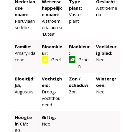
Nederlan
Wetensc
Type
Geslacht:
dse
happelijk
plant:
Alstroeme
naam:
e naam:
Vaste
ria
Peruviaan
Alstroem
plant
se lelie
eria aurea
'Lutea'
Familie:
Bloemkle
Bladkleur
Veelkleur
Amaryllida
ur:
:
ig blad:
ceae
Geel
Groe
Nee
n
Bloeitijd:
Vochtigh
Zon /
Wintergr
Juli,
eid:
schaduw:
oen:
Augustus
Droog-
Zon
Nee
vochthou
dend
Hoogte
Giftig:
in CM:
Nee
80