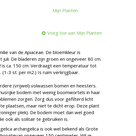
Mijn Planten
Voeg toe aan Mijn Planten
amilie van de Apiaceae. De bloemkleur is
et juli. De bladeren zijn groen en ongeveer 80 cm.
t
is ca. 150 cm. Verdraagt een temperatuur tot
(1-3 st. per m2.) Is ruim verkrijgbaar.
erdere (vrijwel) volwassen bomen en heesters.
umusrijke bodem met weinig boomwortels in haar
roblemen zorgen. Zorg dus voor gefilterd licht
e plaatsen, maar niet te dicht erop. Deze plant
s zonniger plek). De bodem moet dan wel goed
e ook als solitair te gebruiken is.
gelica archangelica is ook wel bekend als Grote
 hoogtevan ongeveer 150 centimeter. Wil je