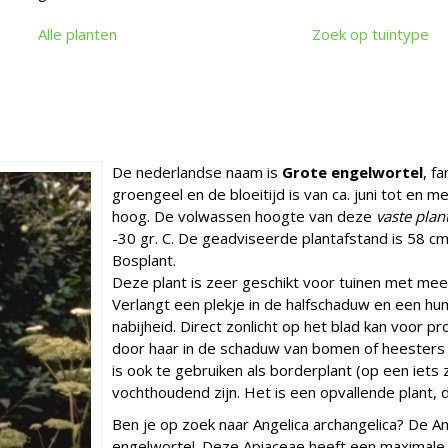
Alle planten
Zoek op tuintype
De nederlandse naam is
Grote engelwortel
, f
groengeel en de bloeitijd is van ca. juni tot en m
hoog. De volwassen hoogte van deze
vaste plan
-30 gr. C. De geadviseerde plantafstand is 58 cm. 
Bosplant.
Deze plant is zeer geschikt voor tuinen met me
Verlangt een plekje in de halfschaduw en een h
nabijheid. Direct zonlicht op het blad kan voor p
door haar in de schaduw van bomen of heesters t
is ook te gebruiken als borderplant (op een iet
vochthoudend zijn. Het is een opvallende plant, di
Ben je op zoek naar Angelica archangelica? De An
engelwortel. Deze Apiaceae heeft een maximale