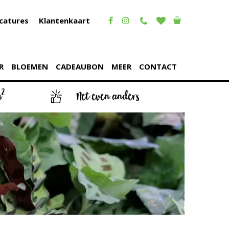
catures
Klantenkaart
R
BLOEMEN
CADEAUBON
MEER
CONTACT
2
m
Net even anders