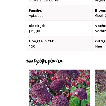
Grote engelwortel
Angeli
Familie:
Bloem
Apiaceae
Geel, 
Bloeitijd:
Vocht
Juni, Juli
Vocht
Hoogte in CM:
Giftig
150
Nee
Soortgelijke planten