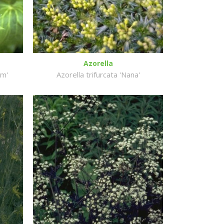
Azorella
um'
Azorella trifurcata 'Nana'