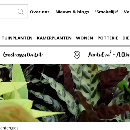
Over ons
Nieuws & blogs
'Smakelijk'
Va
TUINPLANTEN
KAMERPLANTEN
WONEN
POTTERIE
DIE
2
Groot assortiment
Aantal m
= 7.000
lantengids