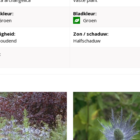
ca archangelica
Vaste plant
kleur:
Bladkleur:
Groen
Groen
igheid:
Zon / schaduw:
houdend
Halfschaduw
: