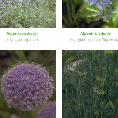
Alpenkruisdistel
Alpenkruisdistel
Eryngium alpinum
Eryngium alpinum 'Superb