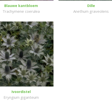
Blauwe kantbloem
Dille
Trachymene coerulea
Anethum graveolens
Ivoordistel
Eryngium giganteum