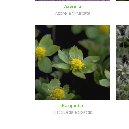
Azorella
Azorella trifurcata
Hacquetia
Hacquetia epipactis