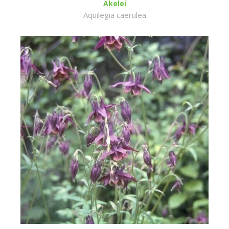
Akelei
Aquilegia caerulea