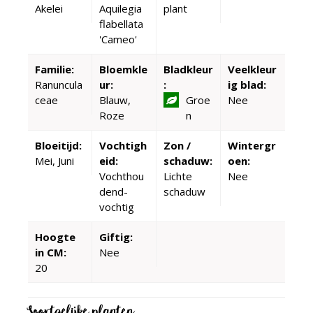
Akelei
Aquilegia
plant
flabellata
'Cameo'
Familie:
Bloemkle
Bladkleur
Veelkleur
Ranuncula
ur:
:
ig blad:
ceae
Blauw,
Groe
Nee
Roze
n
Bloeitijd:
Vochtigh
Zon /
Wintergr
Mei, Juni
eid:
schaduw:
oen:
Vochthou
Lichte
Nee
dend-
schaduw
vochtig
Hoogte
Giftig:
in CM:
Nee
20