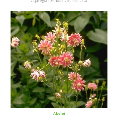
Aquilegia formosa var. truncata
Akelei