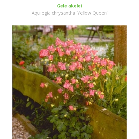
Gele akelei
Aquilegia chrysantha 'Yellow Queen'