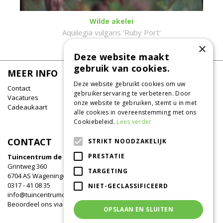
Wilde akelei
Aquilegia vulgaris 'Ruby Port'
×
Deze website maakt
gebruik van cookies.
MEER INFO
Deze website gebruikt cookies om uw
Contact
gebruikerservaring te verbeteren. Door
Vacatures
onze website te gebruiken, stemt u in met
Cadeaukaart
alle cookies in overeenstemming met ons
Cookiebeleid.
Lees verder
CONTACT
STRIKT NOODZAKELIJK
PRESTATIE
Tuincentrum de Oude Tol
Grintweg 360
TARGETING
6704 AS Wageningen
0317 - 41 08 35
NIET-GECLASSIFICEERD
info@tuincentrumdeoudetol.nl
Beoordeel ons via
Google
!
OPSLAAN EN SLUITEN