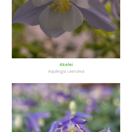
Akelei
Aquilegia caerulea