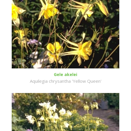
Gele akelei
Aquilegia chrysantha 'Yellow Queen'