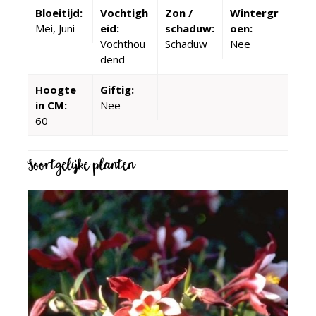
Bloeitijd:
Vochtigh
Zon /
Wintergr
Mei, Juni
eid:
schaduw:
oen:
Vochthou
Schaduw
Nee
dend
Hoogte
Giftig:
in CM:
Nee
60
Soortgelijke planten