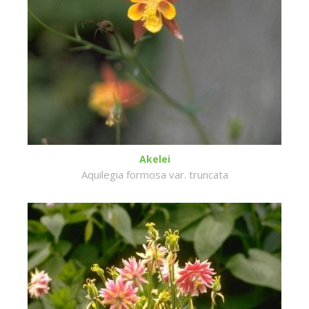
Akelei
Aquilegia formosa var. truncata