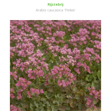
Rijstebrij
Arabis caucasica 'Pinkie'