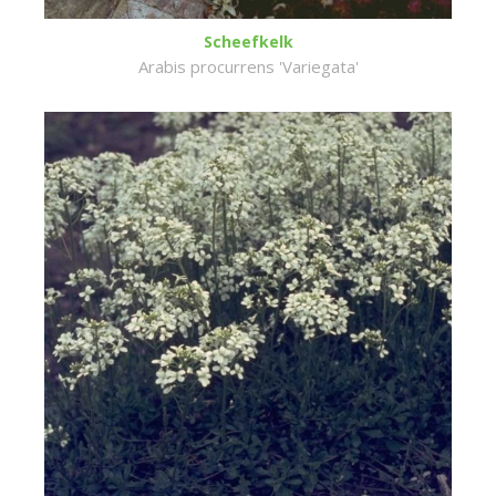
Scheefkelk
Arabis procurrens 'Variegata'