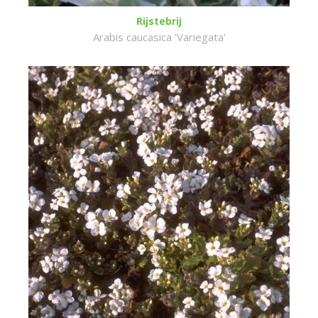
Rijstebrij
Arabis caucasica 'Variegata'