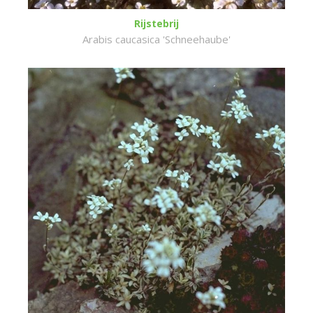
Rijstebrij
Arabis caucasica 'Schneehaube'