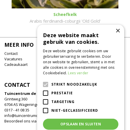
Scheefkelk
Arabis ferdinandi-coburgii 'Old Gold'
×
Deze website maakt
gebruik van cookies.
MEER INFO
Deze website gebruikt cookies om uw
Contact
gebruikerservaring te verbeteren. Door
Vacatures
onze website te gebruiken, stemt u in met
Cadeaukaart
alle cookies in overeenstemming met ons
Cookiebeleid.
Lees verder
CONTACT
STRIKT NOODZAKELIJK
PRESTATIE
Tuincentrum de Oude Tol
Grintweg 360
TARGETING
6704 AS Wageningen
0317 - 41 08 35
NIET-GECLASSIFICEERD
info@tuincentrumdeoudetol.nl
Beoordeel ons via
Google
!
OPSLAAN EN SLUITEN