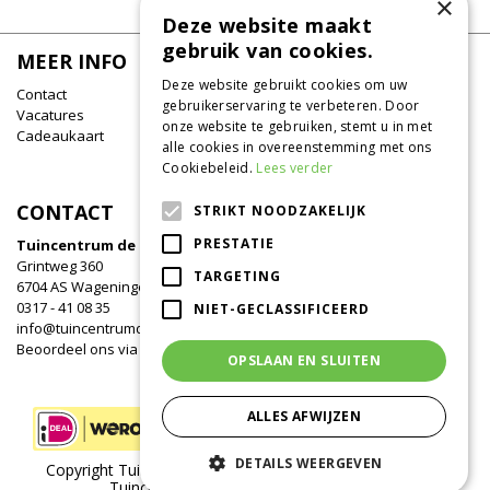
×
Deze website maakt
gebruik van cookies.
MEER INFO
Deze website gebruikt cookies om uw
Contact
gebruikerservaring te verbeteren. Door
Vacatures
onze website te gebruiken, stemt u in met
Cadeaukaart
alle cookies in overeenstemming met ons
Cookiebeleid.
Lees verder
CONTACT
STRIKT NOODZAKELIJK
PRESTATIE
Tuincentrum de Oude Tol
Grintweg 360
TARGETING
6704 AS Wageningen
0317 - 41 08 35
NIET-GECLASSIFICEERD
info@tuincentrumdeoudetol.nl
Beoordeel ons via
Google
!
OPSLAAN EN SLUITEN
ALLES AFWIJZEN
DETAILS WEERGEVEN
Copyright Tuincentrum de Oude Tol /
Green Solutions
/
Tuincentrum Overzicht
/
Privacy Policy