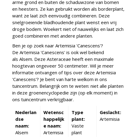
arme grond en buiten de schaduwzone van bomen
en heesters. Ze kan gebruikt worden als borderplant,
want ze laat zich eenvoudig combineren. Deze
snelgroeiende bladhoudende plant wenst een vrij
droge bodem. Woekert niet of nauwelijks en laat zich
goed combineren met andere planten.
Ben je op zoek naar Artemisia 'Canescens'?
De Artemisia 'Canescens' is ook wel bekend
als Alsem. Deze Asteraceae heeft een maximale
hoogtevan ongeveer 50 centimeter. Wil je meer
informatie ontvangen of tips over deze Artemisia
'Canescens'? Je bent van harte welkom in ons
tuincentrum. Belangrijk om te weten: niet alle planten
in deze groenencyclopedie zijn (op elk moment) in
ons tuincentrum verkrijgbaar.
Nederlan
Wetensc
Type
Geslacht:
dse
happelijk
plant:
Artemisia
naam:
e naam:
Vaste
Alsem
Artemisia
plant