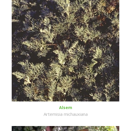
Alsem
Artemisia michauxiana