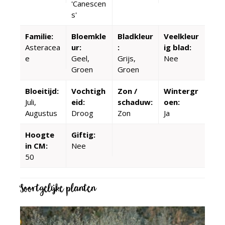
'Canescen
s'
Familie:
Bloemkle
Bladkleur
Veelkleur
Asteracea
ur:
:
ig blad:
e
Geel,
Grijs,
Nee
Groen
Groen
Bloeitijd:
Vochtigh
Zon /
Wintergr
Juli,
eid:
schaduw:
oen:
Augustus
Droog
Zon
Ja
Hoogte
Giftig:
in CM:
Nee
50
Soortgelijke planten