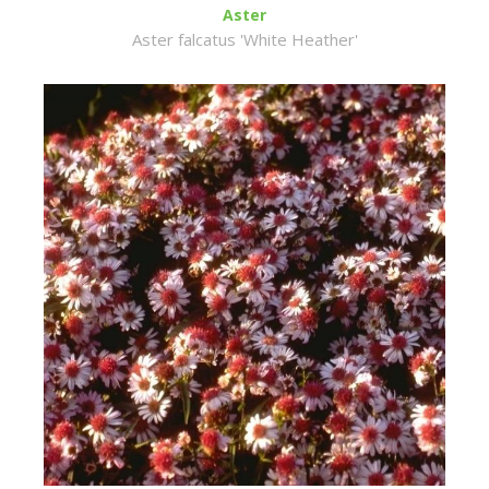
Aster
Aster falcatus 'White Heather'