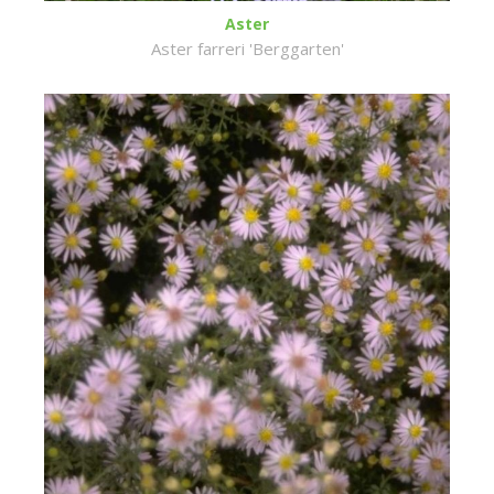
Aster
Aster farreri 'Berggarten'