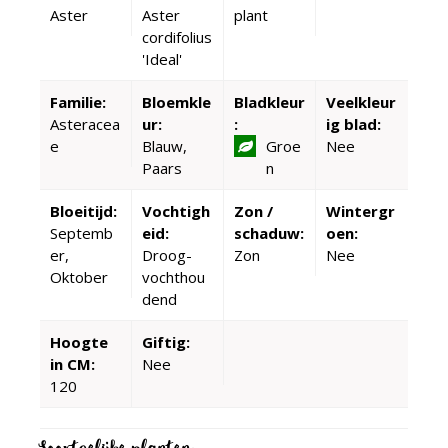
Aster
Aster
plant
cordifolius
'Ideal'
Familie:
Bloemkle
Bladkleur
Veelkleur
Asteracea
ur:
:
ig blad:
e
Blauw,
Groe
Nee
Paars
n
Bloeitijd:
Vochtigh
Zon /
Wintergr
Septemb
eid:
schaduw:
oen:
er,
Droog-
Zon
Nee
Oktober
vochthou
dend
Hoogte
Giftig:
in CM:
Nee
120