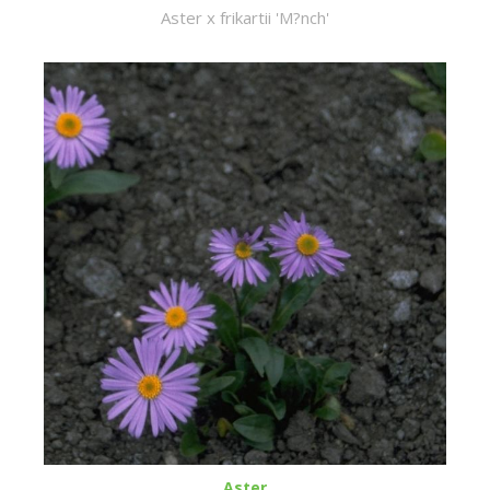
Aster x frikartii 'M?nch'
Aster