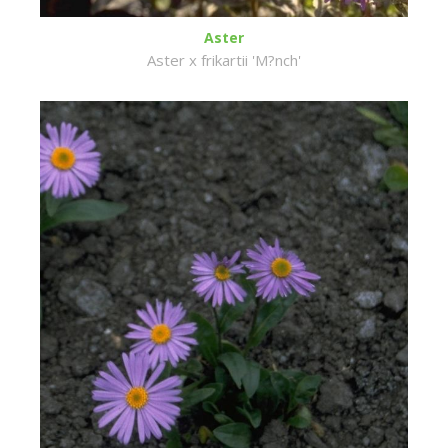
Aster
Aster x frikartii 'M?nch'