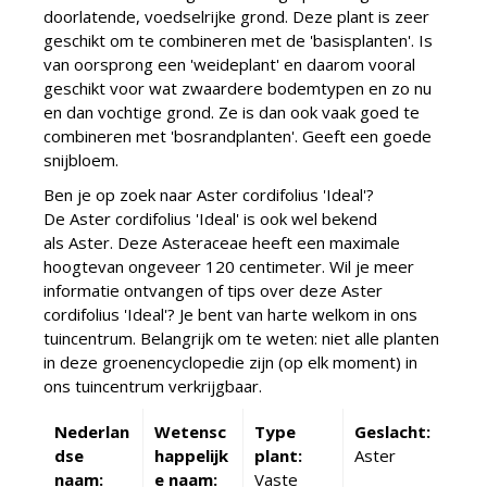
doorlatende, voedselrijke grond. Deze plant is zeer
geschikt om te combineren met de 'basisplanten'. Is
van oorsprong een 'weideplant' en daarom vooral
geschikt voor wat zwaardere bodemtypen en zo nu
en dan vochtige grond. Ze is dan ook vaak goed te
combineren met 'bosrandplanten'. Geeft een goede
snijbloem.
Ben je op zoek naar Aster cordifolius 'Ideal'?
De Aster cordifolius 'Ideal' is ook wel bekend
als Aster. Deze Asteraceae heeft een maximale
hoogtevan ongeveer 120 centimeter. Wil je meer
informatie ontvangen of tips over deze Aster
cordifolius 'Ideal'? Je bent van harte welkom in ons
tuincentrum. Belangrijk om te weten: niet alle planten
in deze groenencyclopedie zijn (op elk moment) in
ons tuincentrum verkrijgbaar.
Nederlan
Wetensc
Type
Geslacht:
dse
happelijk
plant:
Aster
naam:
e naam:
Vaste