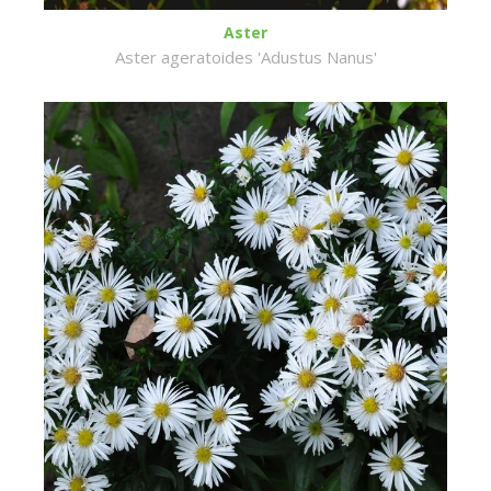
Aster
Aster ageratoides 'Adustus Nanus'