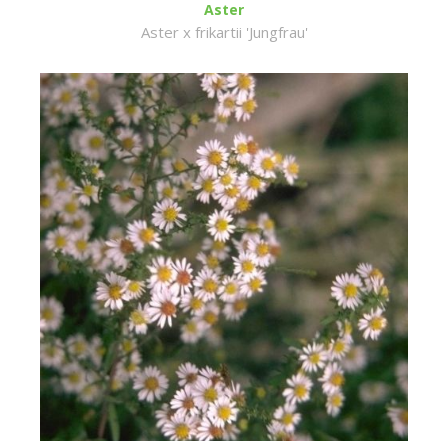
Aster
Aster x frikartii 'Jungfrau'