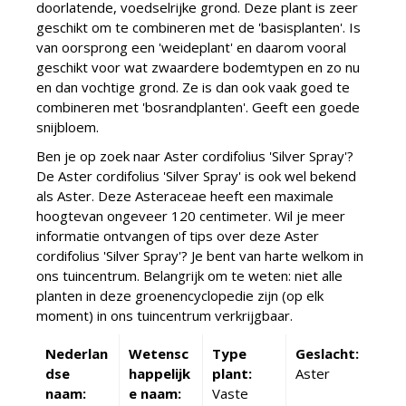
doorlatende, voedselrijke grond. Deze plant is zeer
geschikt om te combineren met de 'basisplanten'. Is
van oorsprong een 'weideplant' en daarom vooral
geschikt voor wat zwaardere bodemtypen en zo nu
en dan vochtige grond. Ze is dan ook vaak goed te
combineren met 'bosrandplanten'. Geeft een goede
snijbloem.
Ben je op zoek naar Aster cordifolius 'Silver Spray'?
De Aster cordifolius 'Silver Spray' is ook wel bekend
als Aster. Deze Asteraceae heeft een maximale
hoogtevan ongeveer 120 centimeter. Wil je meer
informatie ontvangen of tips over deze Aster
cordifolius 'Silver Spray'? Je bent van harte welkom in
ons tuincentrum. Belangrijk om te weten: niet alle
planten in deze groenencyclopedie zijn (op elk
moment) in ons tuincentrum verkrijgbaar.
Nederlan
Wetensc
Type
Geslacht:
dse
happelijk
plant:
Aster
naam:
e naam:
Vaste