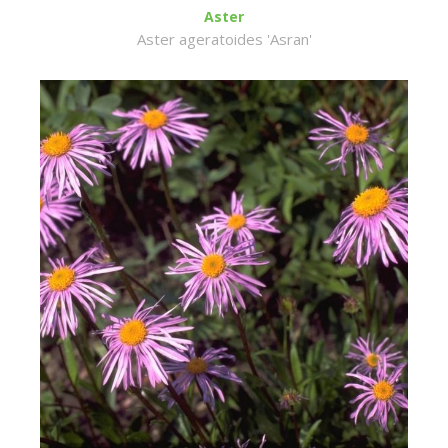
Aster
Aster ageratoides 'Asran'