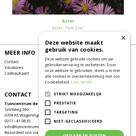
Aster
Aster 'Pink Star'
×
Deze website maakt
gebruik van cookies.
MEER INFO
Deze website gebruikt cookies om uw
Contact
gebruikerservaring te verbeteren. Door
Vacatures
onze website te gebruiken, stemt u in met
Cadeaukaart
alle cookies in overeenstemming met ons
Cookiebeleid.
Lees verder
CONTACT
STRIKT NOODZAKELIJK
PRESTATIE
Tuincentrum de Oude Tol
Grintweg 360
TARGETING
6704 AS Wageningen
0317 - 41 08 35
NIET-GECLASSIFICEERD
info@tuincentrumdeoudetol.nl
Beoordeel ons via
Google
!
OPSLAAN EN SLUITEN