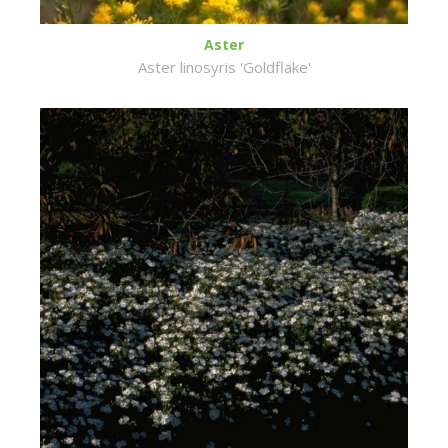
Aster
Aster linosyris 'Goldflake'