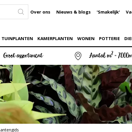
Over ons
Nieuws & blogs
'Smakelijk'
Va
TUINPLANTEN
KAMERPLANTEN
WONEN
POTTERIE
DIE
2
Groot assortiment
Aantal m
= 7.000
lantengids