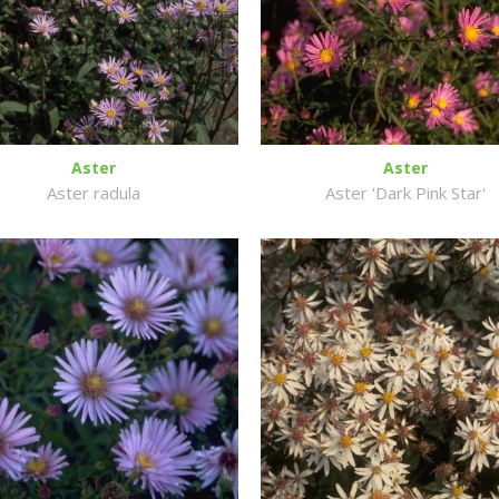
Aster
Aster
Aster radula
Aster 'Dark Pink Star'