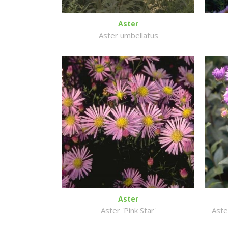
Aster
Aster umbellatus
Aster
Aster 'Pink Star'
Aste