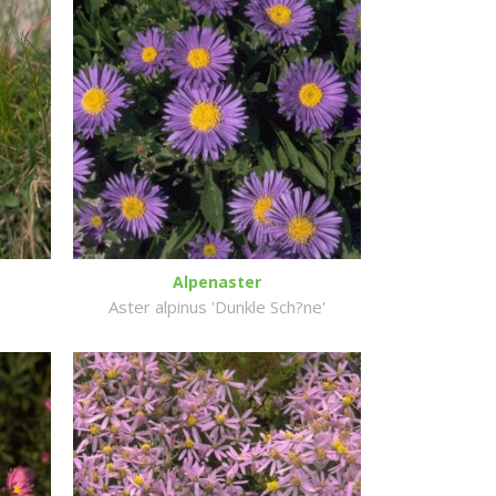
Alpenaster
Aster alpinus 'Dunkle Sch?ne'