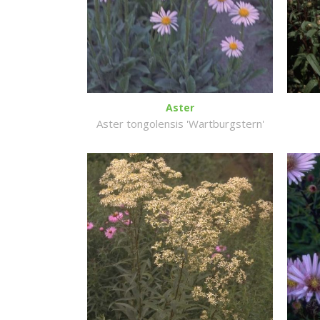
Aster
Aster tongolensis 'Wartburgstern'