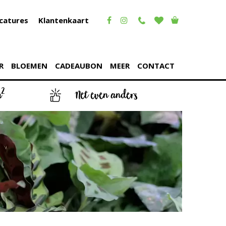
catures
Klantenkaart
R
BLOEMEN
CADEAUBON
MEER
CONTACT
2
m
Net even anders