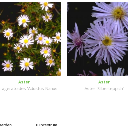
Aster
Aster
r ageratoides 'Adustus Nanus'
Aster 'Silberteppich'
aarden
Tuincentrum