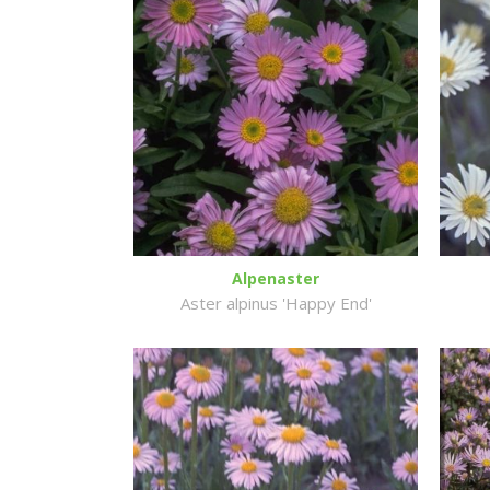
Alpenaster
Aster alpinus 'Happy End'