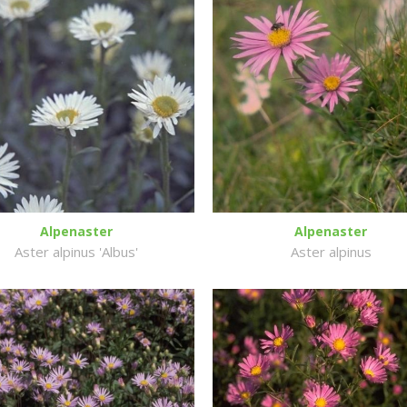
Alpenaster
Alpenaster
Aster alpinus 'Albus'
Aster alpinus