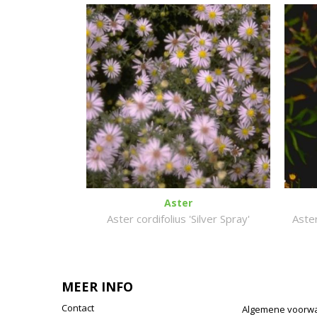
Aster
Aster cordifolius 'Silver Spray'
Aste
MEER INFO
Contact
Algemene voorw