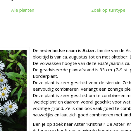
Alle planten
Zoek op tuintype
De nederlandse naam is
Aster
, familie van de A
bloeitijd is van ca. augustus tot en met oktober
De volwassen hoogte van deze
vaste plant
is ca
De geadviseerde plantafstand is 33 cm. (7-9 st. p
Borderplant.
Deze plant is zeer geschikt voor de siertuin. Ze h
eenvoudig combineren. Verlangt een zonnige ple
Deze plant is zeer geschikt om te combineren me
'weideplant' en daarom vooral geschikt voor w
vochtige grond. Ze is dan ook vaak goed te comb
nauwelijks en laat zich goed combineren met and
Ben je op zoek naar Aster 'Kristina'? De Aster 'K
Asteraceae heeft een maximale hoogtevan ongev