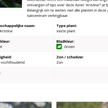
ontvangen of tips over deze Aster 'Kristina'? Je
Belangrijk om te weten: niet alle planten in dez
tuincentrum verkrijgbaar.
schappelijke naam:
Type plant:
Kristina'
Vaste plant
kleur:
Bladkleur:
it
Groen
igheid:
Zon / schaduw:
-vochthoudend
Zon
: