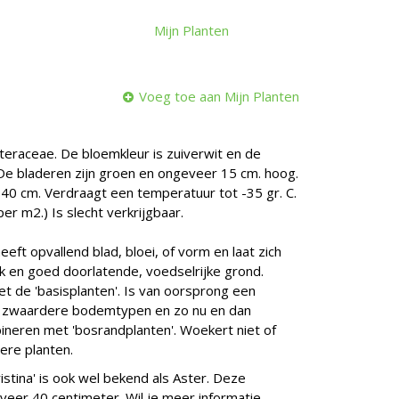
Mijn Planten
Voeg toe aan Mijn Planten
steraceae. De bloemkleur is zuiverwit en de
. De bladeren zijn groen en ongeveer 15 cm. hoog.
. 40 cm. Verdraagt een temperatuur tot -35 gr. C.
er m2.) Is slecht verkrijgbaar.
eeft opvallend blad, bloei, of vorm en laat zich
k en goed doorlatende, voedselrijke grond.
t de 'basisplanten'. Is van oorsprong een
at zwaardere bodemtypen en zo nu en dan
ineren met 'bosrandplanten'. Woekert niet of
ere planten.
ristina' is ook wel bekend als Aster. Deze
eer 40 centimeter. Wil je meer informatie