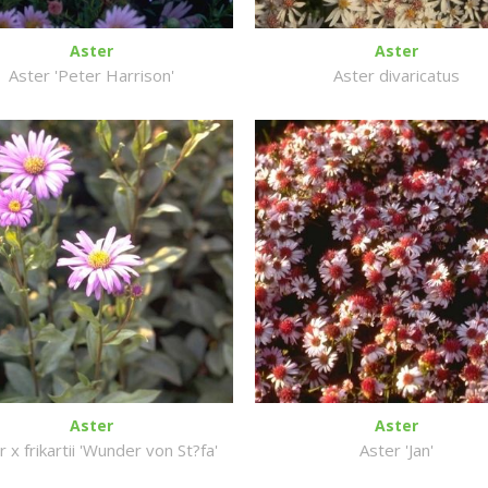
Aster
Aster
Aster 'Peter Harrison'
Aster divaricatus
Aster
Aster
r x frikartii 'Wunder von St?fa'
Aster 'Jan'