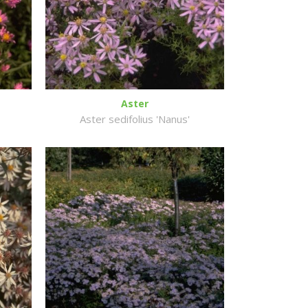
Aster
Aster sedifolius 'Nanus'