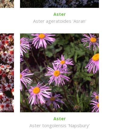
Aster
Aster ageratoides 'Asran'
Aster
Aster tongolensis 'Napsbury'