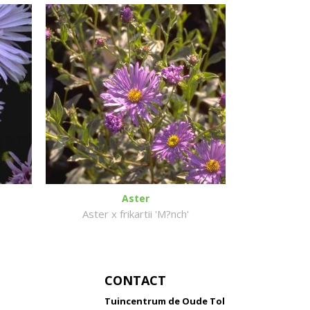
Aster
Aster x frikartii 'M?nch'
CONTACT
Tuincentrum de Oude Tol