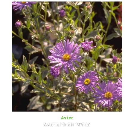
Aster
Aster x frikartii 'M?nch'