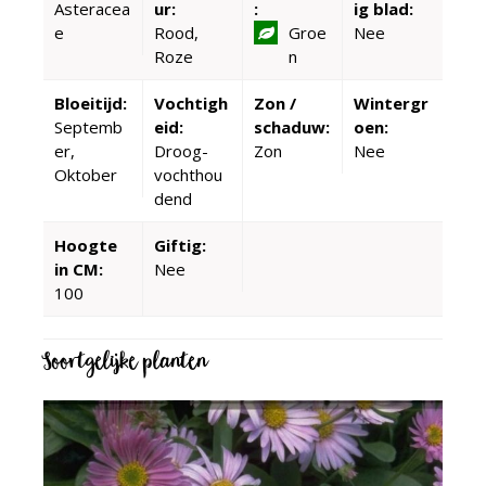
Asteracea
ur:
:
ig blad:
e
Rood,
Groe
Nee
Roze
n
Bloeitijd:
Vochtigh
Zon /
Wintergr
Septemb
eid:
schaduw:
oen:
er,
Droog-
Zon
Nee
Oktober
vochthou
dend
Hoogte
Giftig:
in CM:
Nee
100
Soortgelijke planten