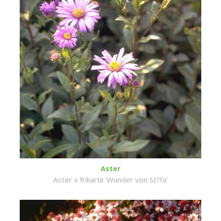
Aster
Aster x frikartii 'Wunder von St?fa'