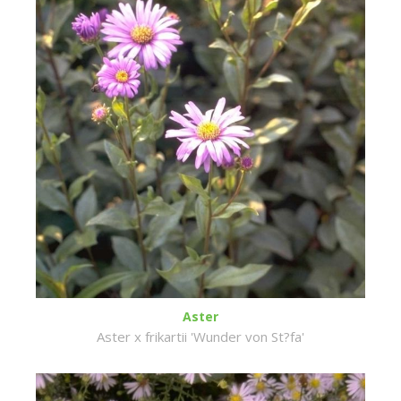
Aster
Aster x frikartii 'Wunder von St?fa'