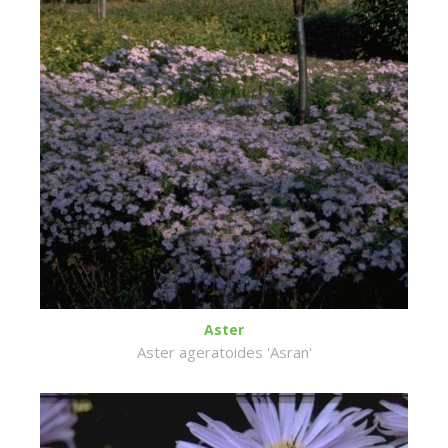
Aster
Aster ageratoides 'Asran'