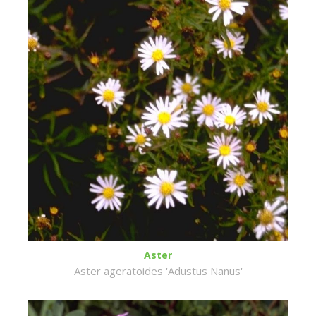
Aster
Aster ageratoides 'Adustus Nanus'