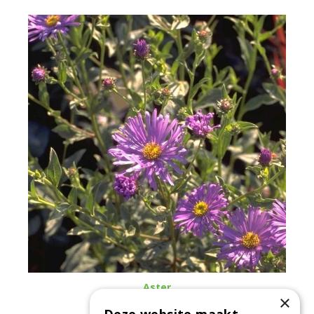
Aster
×
Aster x frikartii 'Jungfrau'