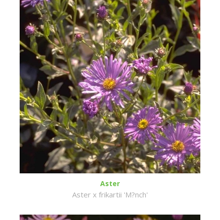
Aster
Aster x frikartii 'M?nch'