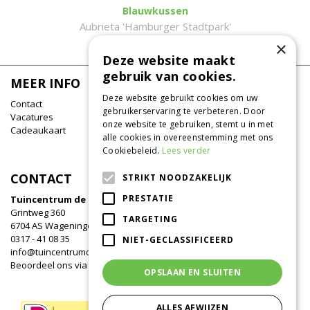
Blauwkussen
Aubrieta 'Hamburger Stadtpark'
×
Deze website maakt
gebruik van cookies.
MEER INFO
Deze website gebruikt cookies om uw
Contact
gebruikerservaring te verbeteren. Door
Vacatures
onze website te gebruiken, stemt u in met
Cadeaukaart
alle cookies in overeenstemming met ons
Cookiebeleid.
Lees verder
CONTACT
STRIKT NOODZAKELIJK
PRESTATIE
Tuincentrum de Oude Tol
Grintweg 360
TARGETING
6704 AS Wageningen
0317 - 41 08 35
NIET-GECLASSIFICEERD
info@tuincentrumdeoudetol.nl
Beoordeel ons via
Google
!
OPSLAAN EN SLUITEN
ALLES AFWIJZEN