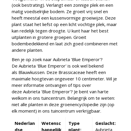
(ook bestrating). Verlangt een zonnige plek en een
matig voedselrijke bodem. Ze groeit vrij snel en
heeft meestal een kussenvormige groeiwijze. Deze
plant staat het liefst op een licht vochtige plek, maar
kan redelijk tegen droogte. U kunt haar het best
uitplanten in grotere groepen. Groeit
bodembedekkend en laat zich goed combineren met
andere planten.
Ben je op zoek naar Aubrieta 'Blue Emperor'?
De Aubrieta 'Blue Emperor' is ook wel bekend
als Blauwkussen. Deze Brassicaceae heeft een
maximale hoogtevan ongeveer 10 centimeter. Wil je
meer informatie ontvangen of tips over
deze Aubrieta 'Blue Emperor'? Je bent van harte
welkom in ons tuincentrum. Belangrijk om te weten:
niet alle planten in deze groenencyclopedie zijn (op
elk moment) in ons tuincentrum verkrijgbaar.
Nederlan
Wetensc
Type
Geslacht:
dse
happelijk
plant:
Aubrieta