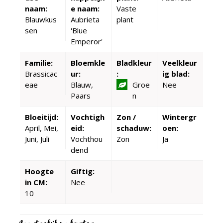
naam:
e naam:
Vaste
Blauwkus
Aubrieta
plant
sen
'Blue
Emperor'
Familie:
Bloemkle
Bladkleur
Veelkleur
Brassicac
ur:
:
ig blad:
eae
Blauw,
Groe
Nee
Paars
n
Bloeitijd:
Vochtigh
Zon /
Wintergr
April, Mei,
eid:
schaduw:
oen:
Juni, Juli
Vochthou
Zon
Ja
dend
Hoogte
Giftig:
in CM:
Nee
10