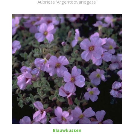
Aubrieta 'Argenteovariegata'
Blauwkussen