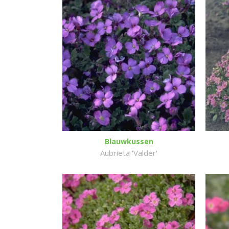
Blauwkussen
Aubrieta 'Valder'