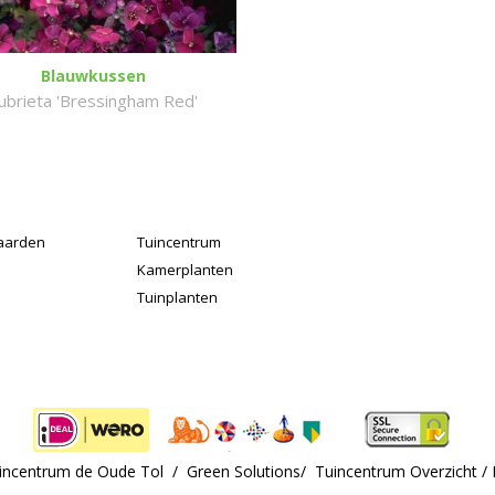
Blauwkussen
ubrieta 'Bressingham Red'
aarden
Tuincentrum
Kamerplanten
Tuinplanten
uincentrum de Oude Tol /
Green Solutions
/
Tuincentrum Overzicht
/