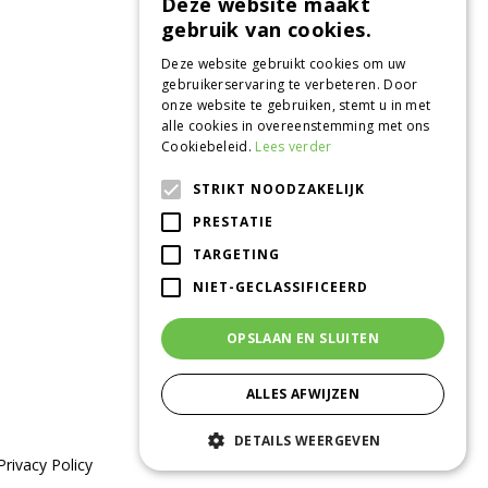
Deze website maakt
gebruik van cookies.
Deze website gebruikt cookies om uw
gebruikerservaring te verbeteren. Door
onze website te gebruiken, stemt u in met
alle cookies in overeenstemming met ons
Cookiebeleid.
Lees verder
STRIKT NOODZAKELIJK
CONTACT
PRESTATIE
Tuincentrum de Oude Tol
TARGETING
Grintweg 360
6704 AS Wageningen
NIET-GECLASSIFICEERD
0317 - 41 08 35
info@tuincentrumdeoudetol.nl
OPSLAAN EN SLUITEN
Beoordeel ons via
Google
!
ALLES AFWIJZEN
DETAILS WEERGEVEN
Privacy Policy