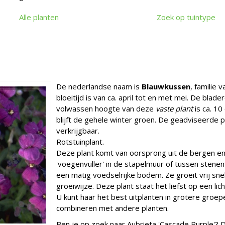
Alle planten
Zoek op tuintype
De nederlandse naam is
Blauwkussen
, familie 
bloeitijd is van ca. april tot en met mei. De bla
volwassen hoogte van deze
vaste plant
is ca. 10
blijft de gehele winter groen. De geadviseerde pl
verkrijgbaar.
Rotstuinplant.
Deze plant komt van oorsprong uit de bergen en 
'voegenvuller' in de stapelmuur of tussen stenen
een matig voedselrijke bodem. Ze groeit vrij sn
groeiwijze. Deze plant staat het liefst op een lic
U kunt haar het best uitplanten in grotere groe
combineren met andere planten.
Ben je op zoek naar Aubrieta 'Cascade Purple'? 