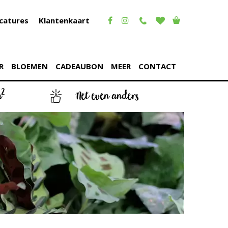
catures
Klantenkaart
R
BLOEMEN
CADEAUBON
MEER
CONTACT
2
m
Net even anders