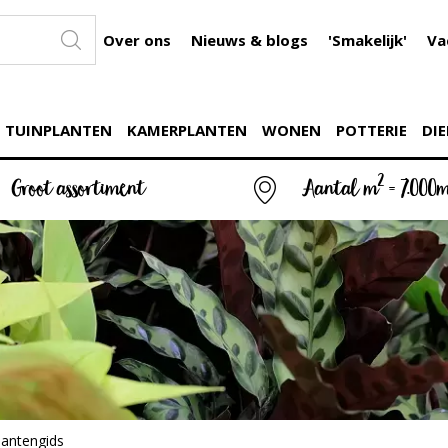
Over ons
Nieuws & blogs
'Smakelijk'
Va
TUINPLANTEN
KAMERPLANTEN
WONEN
POTTERIE
DIE
2
Groot assortiment
Aantal m
= 7.000
lantengids