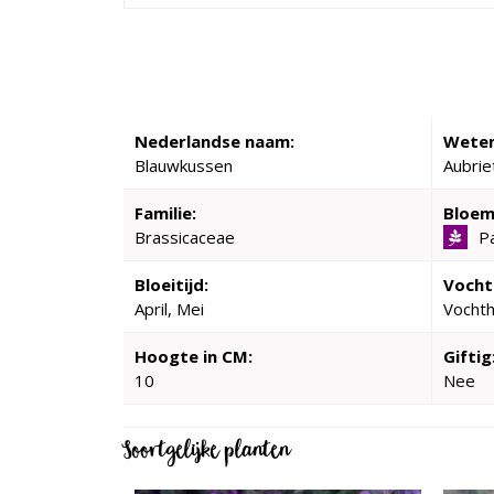
Nederlandse naam:
Weten
Blauwkussen
Aubrie
Familie:
Bloem
Brassicaceae
P
Bloeitijd:
Vocht
April, Mei
Vocht
Hoogte in CM:
Giftig
10
Nee
Soortgelijke planten