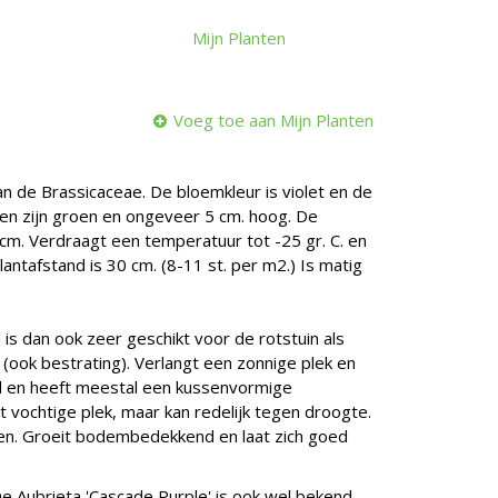
Mijn Planten
Voeg toe aan Mijn Planten
van de Brassicaceae. De bloemkleur is violet en de
deren zijn groen en ongeveer 5 cm. hoog. De
 cm. Verdraagt een temperatuur tot -25 gr. C. en
antafstand is 30 cm. (8-11 st. per m2.) Is matig
is dan ook zeer geschikt voor de rotstuin als
 (ook bestrating). Verlangt een zonnige plek en
el en heeft meestal een kussenvormige
ht vochtige plek, maar kan redelijk tegen droogte.
pen. Groeit bodembedekkend en laat zich goed
De Aubrieta 'Cascade Purple' is ook wel bekend