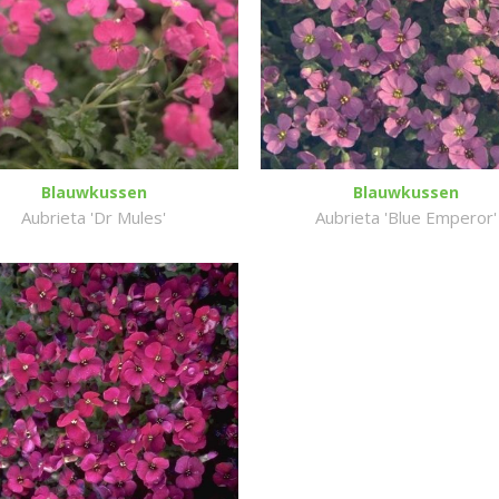
Blauwkussen
Blauwkussen
Aubrieta 'Dr Mules'
Aubrieta 'Blue Emperor'