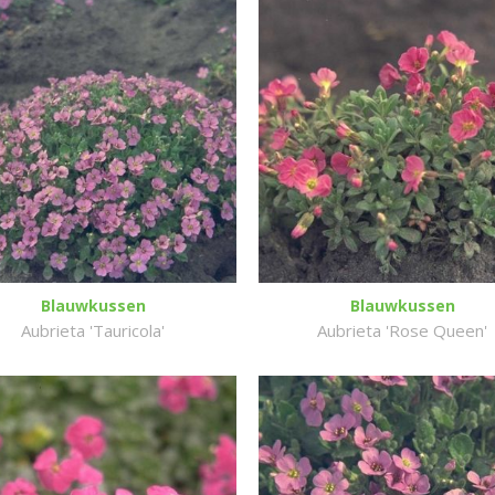
Blauwkussen
Blauwkussen
Aubrieta 'Tauricola'
Aubrieta 'Rose Queen'