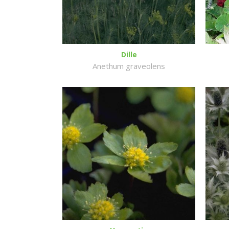
Dille
Anethum graveolens