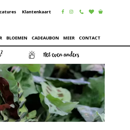
catures
Klantenkaart
R
BLOEMEN
CADEAUBON
MEER
CONTACT
2
m
Net even anders