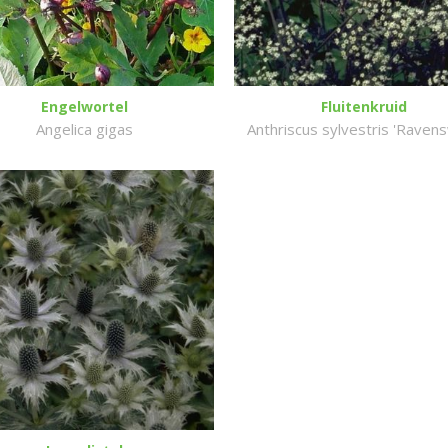
Engelwortel
Fluitenkruid
Angelica gigas
Anthriscus sylvestris 'Ravens