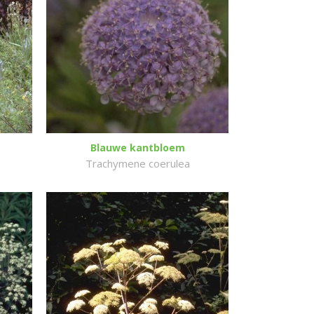
Blauwe kantbloem
Trachymene coerulea