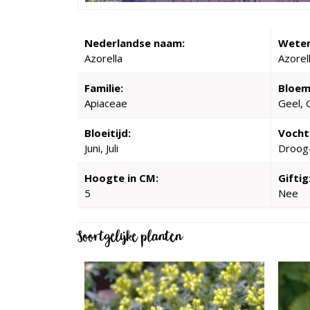
Nederlandse naam:
Weten
Azorella
Azorell
Familie:
Bloem
Apiaceae
Geel, 
Bloeitijd:
Vocht
Juni, Juli
Droog
Hoogte in CM:
Giftig
5
Nee
Soortgelijke planten