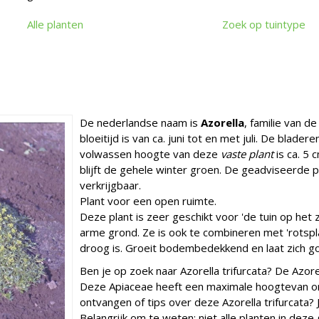
Alle planten
Zoek op tuintype
De nederlandse naam is
Azorella
, familie van d
bloeitijd is van ca. juni tot en met juli. De blad
volwassen hoogte van deze
vaste plant
is ca. 5 
blijft de gehele winter groen. De geadviseerde p
verkrijgbaar.
Plant voor een open ruimte.
Deze plant is zeer geschikt voor 'de tuin op het 
arme grond. Ze is ook te combineren met 'rotspl
droog is. Groeit bodembedekkend en laat zich 
Ben je op zoek naar Azorella trifurcata? De Azorel
Deze Apiaceae heeft een maximale hoogtevan on
ontvangen of tips over deze Azorella trifurcata?
Belangrijk om te weten: niet alle planten in dez