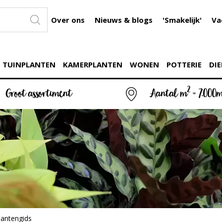
Over ons
Nieuws & blogs
'Smakelijk'
Va
TUINPLANTEN
KAMERPLANTEN
WONEN
POTTERIE
DIE
2
Groot assortiment
Aantal m
= 7.000
lantengids