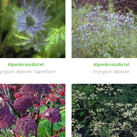
Alpenkruisdistel
Alpenkruisdistel
yngium alpinum 'Superbum'
Eryngium alpinum