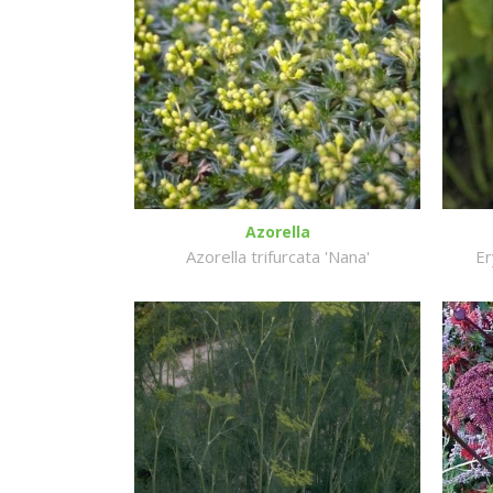
Azorella
Azorella trifurcata 'Nana'
Er