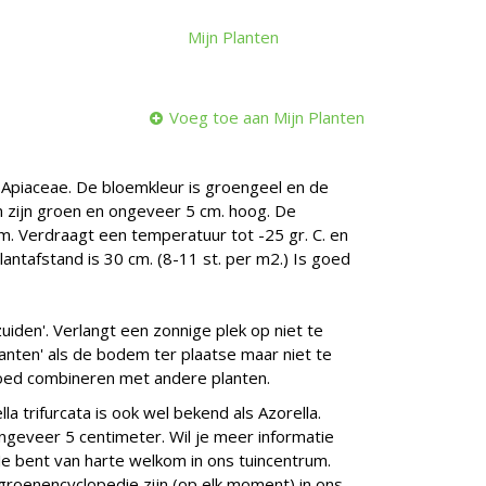
Mijn Planten
Voeg toe aan Mijn Planten
e Apiaceae. De bloemkleur is groengeel en de
eren zijn groen en ongeveer 5 cm. hoog. De
cm. Verdraagt een temperatuur tot -25 gr. C. en
lantafstand is 30 cm. (8-11 st. per m2.) Is goed
zuiden'. Verlangt een zonnige plek op niet te
anten' als de bodem ter plaatse maar niet te
goed combineren met andere planten.
la trifurcata is ook wel bekend als Azorella.
geveer 5 centimeter. Wil je meer informatie
 Je bent van harte welkom in ons tuincentrum.
e groenencyclopedie zijn (op elk moment) in ons