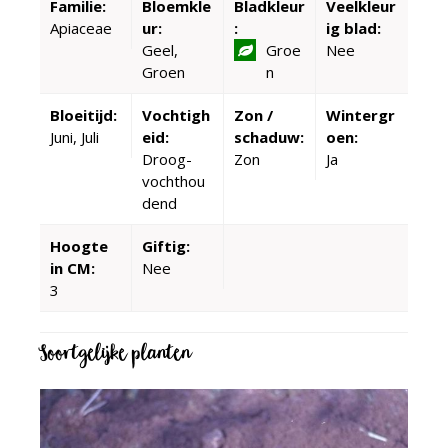
Familie:
Bloemkle
Bladkleur
Veelkleur
Apiaceae
ur:
:
ig blad:
Geel,
Groe
Nee
Groen
n
Bloeitijd:
Vochtigh
Zon /
Wintergr
Juni, Juli
eid:
schaduw:
oen:
Droog-
Zon
Ja
vochthou
dend
Hoogte
Giftig:
in CM:
Nee
3
Soortgelijke planten