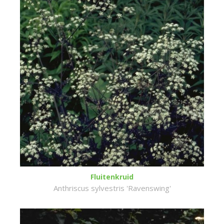
Fluitenkruid
Anthriscus sylvestris 'Ravenswing'