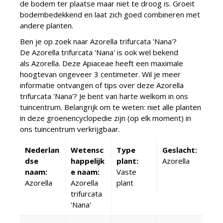
de bodem ter plaatse maar niet te droog is. Groeit
bodembedekkend en laat zich goed combineren met
andere planten.
Ben je op zoek naar Azorella trifurcata 'Nana'?
De Azorella trifurcata 'Nana' is ook wel bekend
als Azorella. Deze Apiaceae heeft een maximale
hoogtevan ongeveer 3 centimeter. Wil je meer
informatie ontvangen of tips over deze Azorella
trifurcata 'Nana'? Je bent van harte welkom in ons
tuincentrum. Belangrijk om te weten: niet alle planten
in deze groenencyclopedie zijn (op elk moment) in
ons tuincentrum verkrijgbaar.
Nederlan
Wetensc
Type
Geslacht:
dse
happelijk
plant:
Azorella
naam:
e naam:
Vaste
Azorella
Azorella
plant
trifurcata
'Nana'