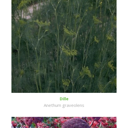
Dille
Anethum graveolens