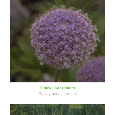
Blauwe kantbloem
Trachymene coerulea