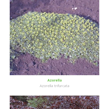
Azorella
Azorella trifurcata