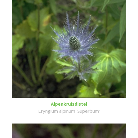
Alpenkruisdistel
Eryngium alpinum 'Superbum'