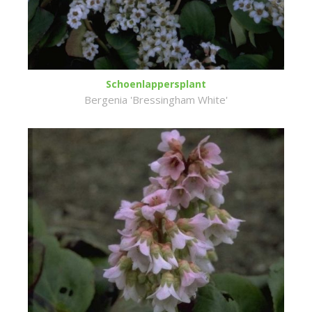
Schoenlappersplant
Bergenia 'Bressingham White'