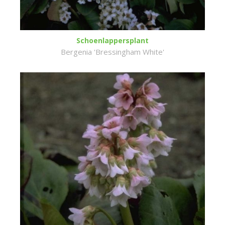
Schoenlappersplant
Bergenia 'Bressingham White'