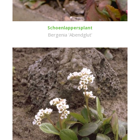
Schoenlappersplant
Bergenia 'Abendglut'