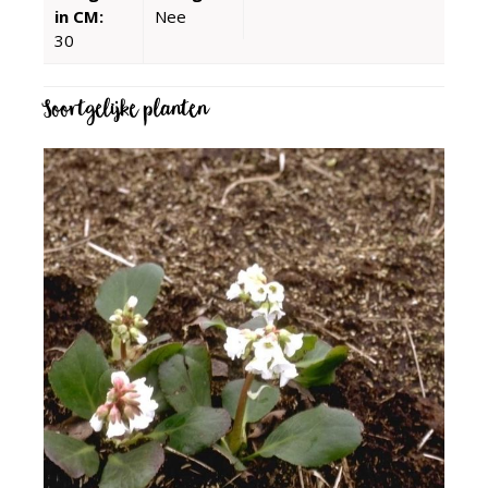
in CM:
Nee
30
Soortgelijke planten