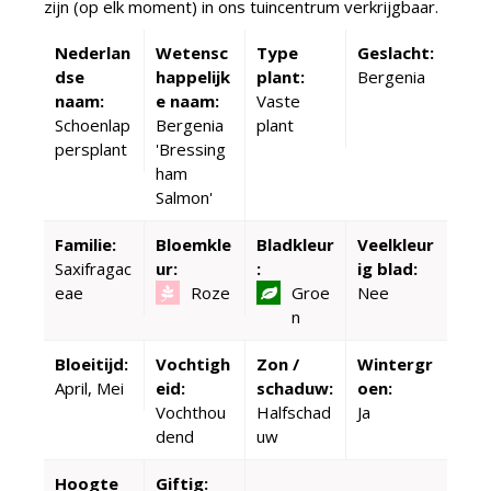
zijn (op elk moment) in ons tuincentrum verkrijgbaar.
Nederlan
Wetensc
Type
Geslacht:
dse
happelijk
plant:
Bergenia
naam:
e naam:
Vaste
Schoenlap
Bergenia
plant
persplant
'Bressing
ham
Salmon'
Familie:
Bloemkle
Bladkleur
Veelkleur
Saxifragac
ur:
:
ig blad:
eae
Roze
Groe
Nee
n
Bloeitijd:
Vochtigh
Zon /
Wintergr
April, Mei
eid:
schaduw:
oen:
Vochthou
Halfschad
Ja
dend
uw
Hoogte
Giftig: