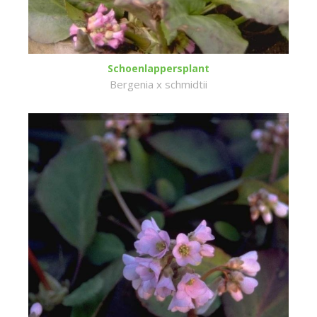
Schoenlappersplant
Bergenia x schmidtii