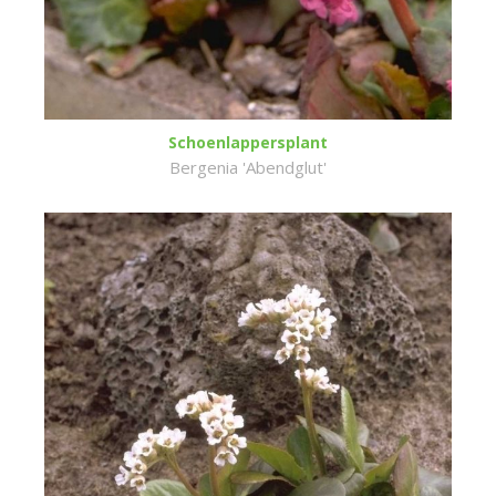
Schoenlappersplant
Bergenia 'Abendglut'