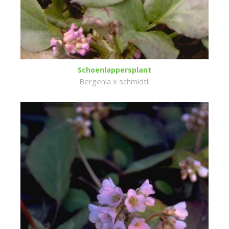
Schoenlappersplant
Bergenia x schmidtii