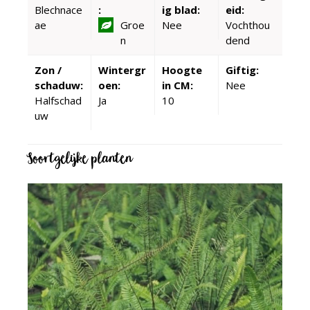
Blechnace
:
ig blad:
eid:
ae
Groe
Nee
Vochthou
n
dend
Zon /
Wintergr
Hoogte
Giftig:
schaduw:
oen:
in CM:
Nee
Halfschad
Ja
10
uw
Soortgelijke planten