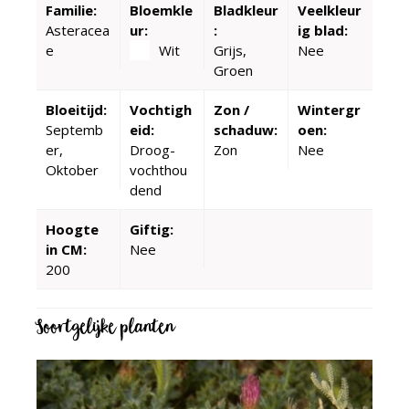
Familie:
Bloemkle
Bladkleur
Veelkleur
Asteracea
ur:
:
ig blad:
e
Wit
Grijs,
Nee
Groen
Bloeitijd:
Vochtigh
Zon /
Wintergr
Septemb
eid:
schaduw:
oen:
er,
Droog-
Zon
Nee
Oktober
vochthou
dend
Hoogte
Giftig:
in CM:
Nee
200
Soortgelijke planten