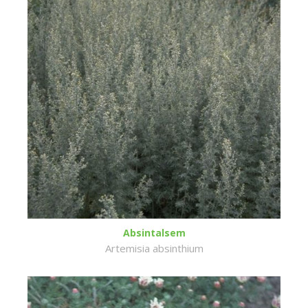
Absintalsem
Artemisia absinthium