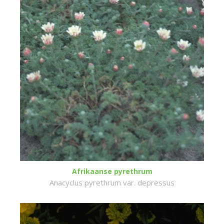
Afrikaanse pyrethrum
Anacyclus pyrethrum var. depressus