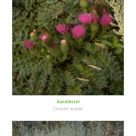
Aarddistel
Cirsium acaule