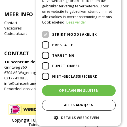
Deze website gebruikt cookies om uw
gebruikerservaring te verbeteren. Door
onze website te gebruiken, stemt u in met
MEER INFO
alle cookies in overeenstemming met ons
Cookiebeleid.
Lees verder
Contact
Vacatures
Cadeaukaart
STRIKT NOODZAKELIJK
PRESTATIE
CONTACT
TARGETING
Tuincentrum de Oude Tol
FUNCTIONEEL
Grintweg 360
6704 AS Wageningen
NIET-GECLASSIFICEERD
0317 - 41 08 35
info@tuincentrumdeoudetol.nl
Beoordeel ons via
Google
!
OPSLAAN EN SLUITEN
ALLES AFWIJZEN
DETAILS WEERGEVEN
Copyright Tuincentrum de Oude Tol /
Green Solutions
/
Tuincentrum Overzicht
/
Privacy Policy