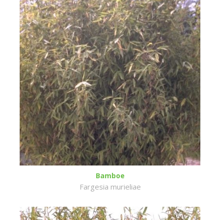
Bamboe
Fargesia murieliae