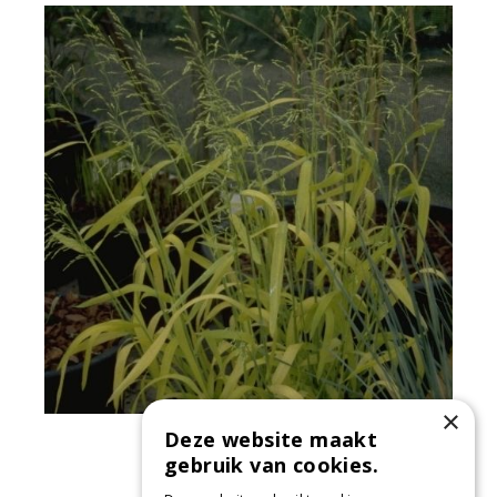
×
Deze website maakt
Bosgierstgras
Milium effusum 'Aureum'
gebruik van cookies.