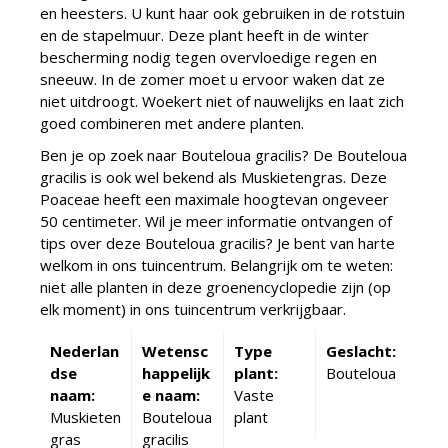
en heesters. U kunt haar ook gebruiken in de rotstuin
en de stapelmuur. Deze plant heeft in de winter
bescherming nodig tegen overvloedige regen en
sneeuw. In de zomer moet u ervoor waken dat ze
niet uitdroogt. Woekert niet of nauwelijks en laat zich
goed combineren met andere planten.
Ben je op zoek naar Bouteloua gracilis? De Bouteloua
gracilis is ook wel bekend als Muskietengras. Deze
Poaceae heeft een maximale hoogtevan ongeveer
50 centimeter. Wil je meer informatie ontvangen of
tips over deze Bouteloua gracilis? Je bent van harte
welkom in ons tuincentrum. Belangrijk om te weten:
niet alle planten in deze groenencyclopedie zijn (op
elk moment) in ons tuincentrum verkrijgbaar.
Nederlan
Wetensc
Type
Geslacht:
dse
happelijk
plant:
Bouteloua
naam:
e naam:
Vaste
Muskieten
Bouteloua
plant
gras
gracilis