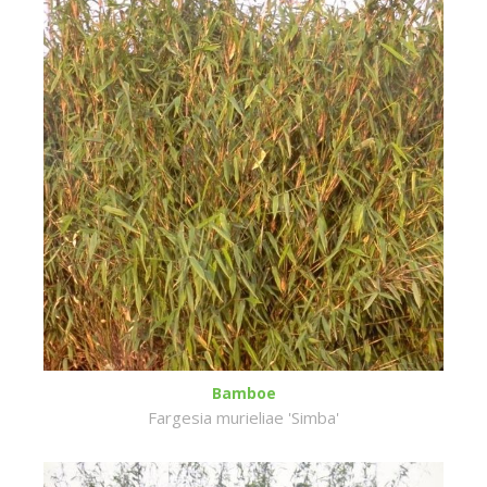
Bamboe
Fargesia murieliae 'Simba'