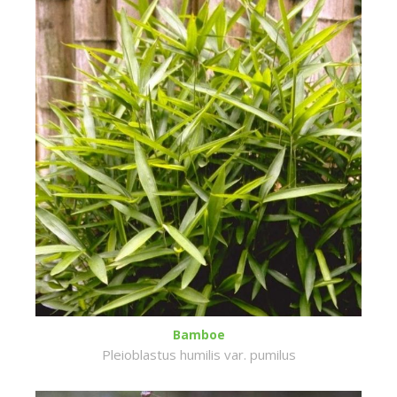
Bamboe
Pleioblastus humilis var. pumilus