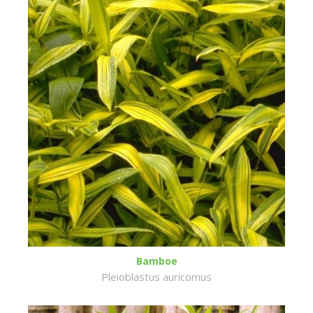
Bamboe
Pleioblastus auricomus