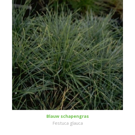
Blauw schapengras
Festuca glauca