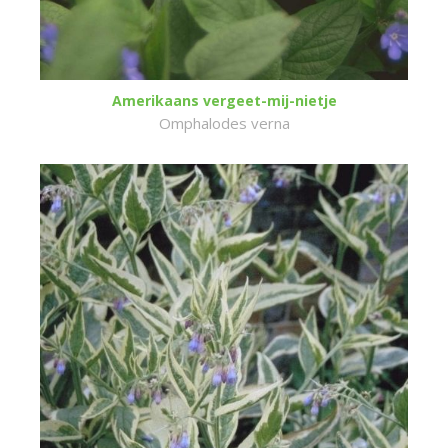
Amerikaans vergeet-mij-nietje
Omphalodes verna