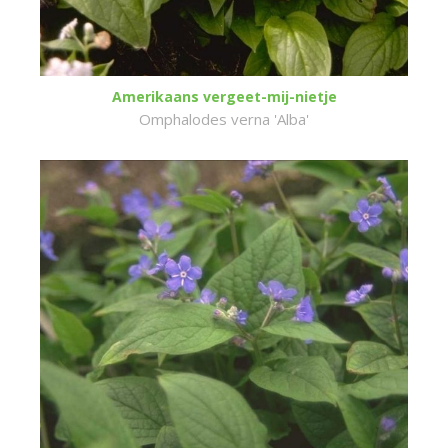
Amerikaans vergeet-mij-nietje
Omphalodes verna 'Alba'