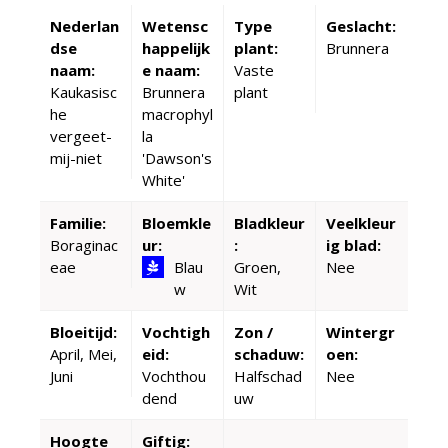
Nederlan
Wetensc
Type
Geslacht:
dse
happelijk
plant:
Brunnera
naam:
e naam:
Vaste
Kaukasisc
Brunnera
plant
he
macrophyl
vergeet-
la
mij-niet
'Dawson's
White'
Familie:
Bloemkle
Bladkleur
Veelkleur
Boraginac
ur:
:
ig blad:
eae
Blau
Groen,
Nee
w
Wit
Bloeitijd:
Vochtigh
Zon /
Wintergr
April, Mei,
eid:
schaduw:
oen:
Juni
Vochthou
Halfschad
Nee
dend
uw
Hoogte
Giftig: