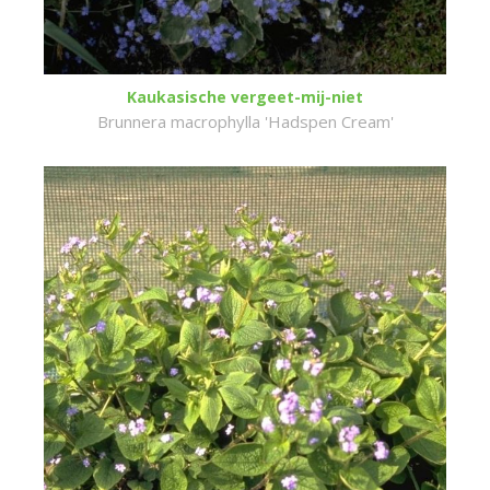
Kaukasische vergeet-mij-niet
Brunnera macrophylla 'Hadspen Cream'