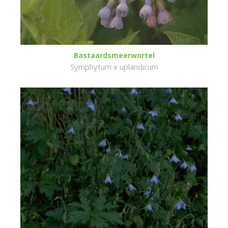
Bastaardsmeerwortel
Symphytum x uplandicum