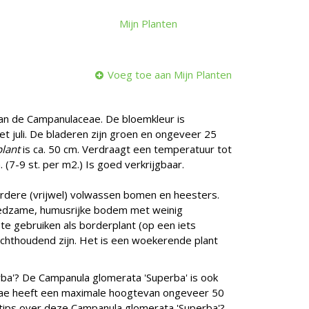
Mijn Planten
Voeg toe aan Mijn Planten
 van de Campanulaceae. De bloemkleur is
 met juli. De bladeren zijn groen en ongeveer 25
plant
is ca. 50 cm. Verdraagt een temperatuur tot
 (7-9 st. per m2.) Is goed verkrijgbaar.
erdere (vrijwel) volwassen bomen en heesters.
voedzame, humusrijke bodem met weinig
 te gebruiken als borderplant (op een iets
chthoudend zijn. Het is een woekerende plant
ba'? De Campanula glomerata 'Superba' is ook
eae heeft een maximale hoogtevan ongeveer 50
 tips over deze Campanula glomerata 'Superba'?