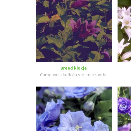
Breed klokje
Campanula latifolia var. macrantha