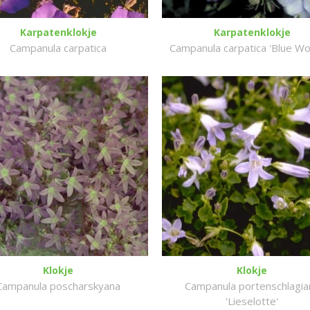
Karpatenklokje
Karpatenklokje
Campanula carpatica
Campanula carpatica 'Blue Wo
Klokje
Klokje
Campanula poscharskyana
Campanula portenschlagia
'Lieselotte'