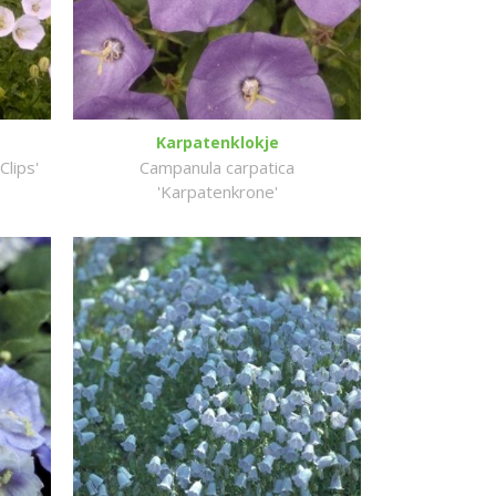
Karpatenklokje
lips'
Campanula carpatica
'Karpatenkrone'