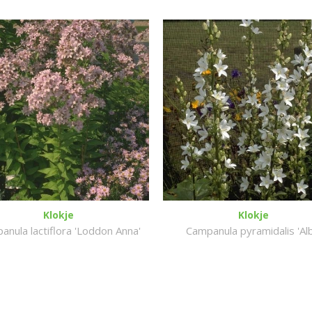
Klokje
Klokje
anula lactiflora 'Loddon Anna'
Campanula pyramidalis 'Alb