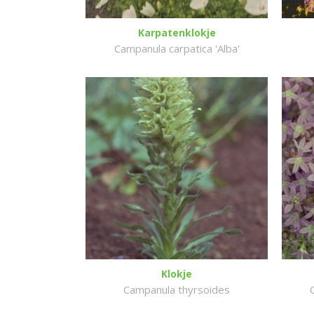
Karpatenklokje
Campanula carpatica 'Alba'
Klokje
Campanula thyrsoides