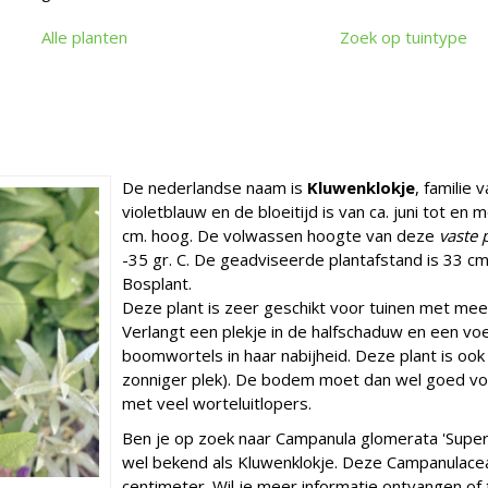
Alle planten
Zoek op tuintype
De nederlandse naam is
Kluwenklokje
, familie
violetblauw en de bloeitijd is van ca. juni tot en
cm. hoog. De volwassen hoogte van deze
vaste 
-35 gr. C. De geadviseerde plantafstand is 33 cm.
Bosplant.
Deze plant is zeer geschikt voor tuinen met me
Verlangt een plekje in de halfschaduw en een 
boomwortels in haar nabijheid. Deze plant is ook
zonniger plek). De bodem moet dan wel goed vo
met veel worteluitlopers.
Ben je op zoek naar Campanula glomerata 'Super
wel bekend als Kluwenklokje. Deze Campanulac
centimeter. Wil je meer informatie ontvangen of