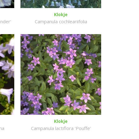
Klokje
nder'
Campanula cochleariifolia
Klokje
na
Campanula lactiflora 'Pouffe'