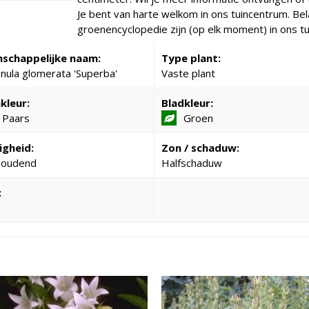
Je bent van harte welkom in ons tuincentrum. Bela
groenencyclopedie zijn (op elk moment) in ons tu
schappelijke naam:
Type plant:
ula glomerata 'Superba'
Vaste plant
kleur:
Bladkleur:
 Paars
Groen
igheid:
Zon / schaduw:
houdend
Halfschaduw
: