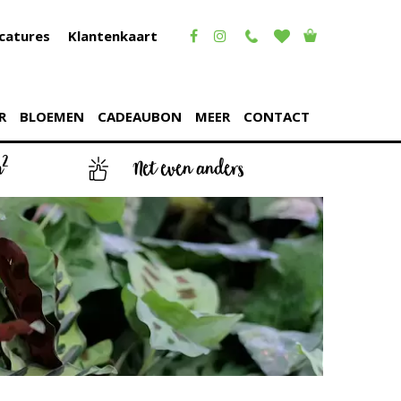
catures
Klantenkaart
R
BLOEMEN
CADEAUBON
MEER
CONTACT
2
m
Net even anders