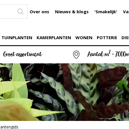
Over ons
Nieuws & blogs
'Smakelijk'
Va
TUINPLANTEN
KAMERPLANTEN
WONEN
POTTERIE
DIE
2
Groot assortiment
Aantal m
= 7.000
lantengids