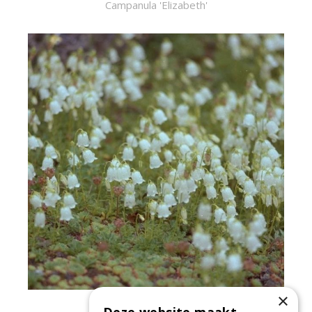
Campanula 'Elizabeth'
×
Klokje