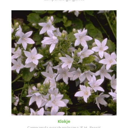
Klokje
Campanula poscharskyana 'E.H. Frost'