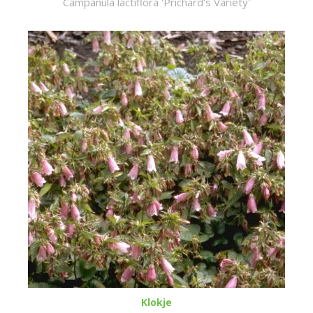
Campanula lactiflora 'Prichard's Variety'
Klokje