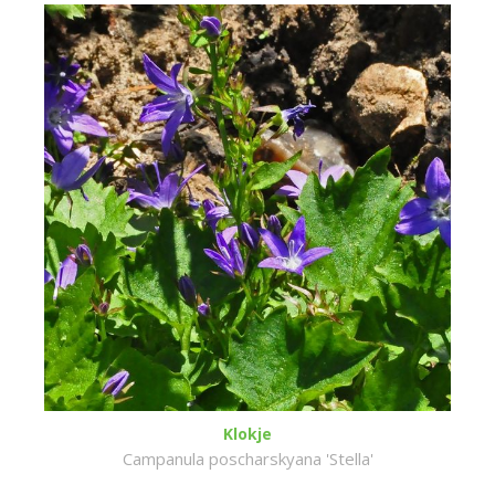
Klokje
Campanula poscharskyana 'Stella'