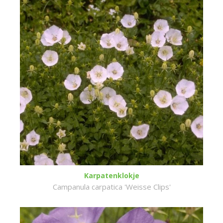
Karpatenklokje
Campanula carpatica 'Weisse Clips'