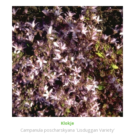
Klokje
Campanula poscharskyana 'Lisduggan Variety'