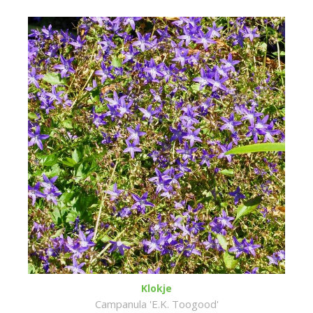
Klokje
Campanula 'E.K. Toogood'