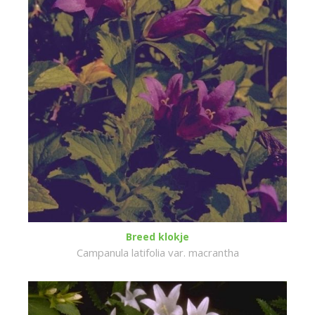
Breed klokje
Campanula latifolia var. macrantha