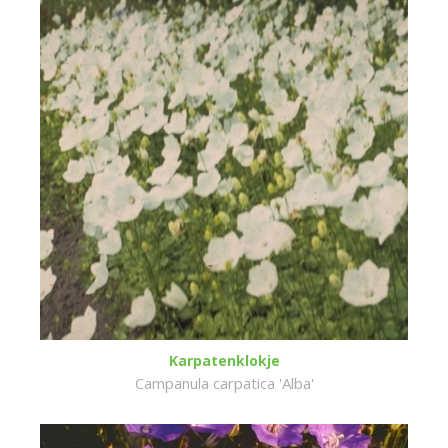
Karpatenklokje
Campanula carpatica 'Alba'