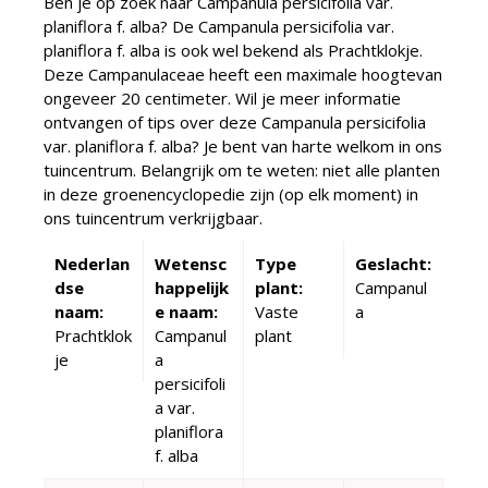
Ben je op zoek naar Campanula persicifolia var.
planiflora f. alba? De Campanula persicifolia var.
planiflora f. alba is ook wel bekend als Prachtklokje.
Deze Campanulaceae heeft een maximale hoogtevan
ongeveer 20 centimeter. Wil je meer informatie
ontvangen of tips over deze Campanula persicifolia
var. planiflora f. alba? Je bent van harte welkom in ons
tuincentrum. Belangrijk om te weten: niet alle planten
in deze groenencyclopedie zijn (op elk moment) in
ons tuincentrum verkrijgbaar.
Nederlan
Wetensc
Type
Geslacht:
dse
happelijk
plant:
Campanul
naam:
e naam:
Vaste
a
Prachtklok
Campanul
plant
je
a
persicifoli
a var.
planiflora
f. alba