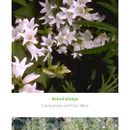
Breed klokje
Campanula latifolia 'Alba'