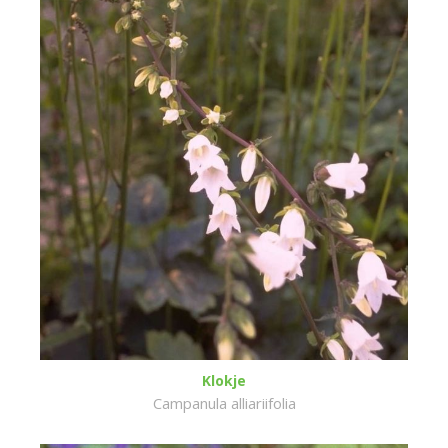
Klokje
Campanula alliariifolia