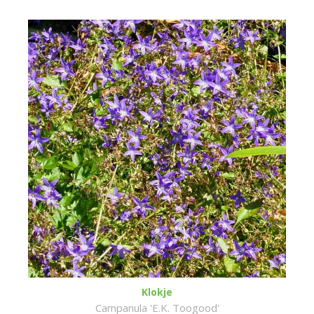
Klokje
Campanula 'E.K. Toogood'