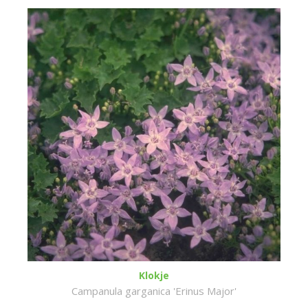
Klokje
Campanula garganica 'Erinus Major'