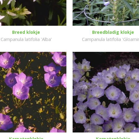
Breed klokje
Breedbladig klokje
Campanula latifolia 'Alba'
Campanula latifolia 'Gloami
Karpatenklokje
Karpatenklokje