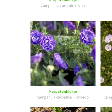
Campanula carpatica 'Alba'
Karpatenklokje
Campanula carpatica 'Torpedo'
Camp