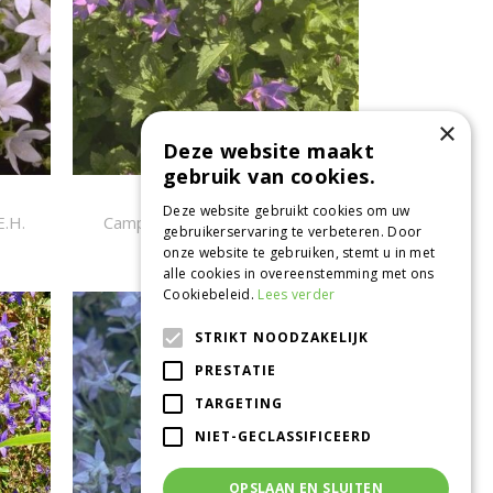
×
Deze website maakt
gebruik van cookies.
Klokje
Deze website gebruikt cookies om uw
E.H.
Campanula lactiflora 'Superba'
gebruikerservaring te verbeteren. Door
onze website te gebruiken, stemt u in met
alle cookies in overeenstemming met ons
Cookiebeleid.
Lees verder
STRIKT NOODZAKELIJK
PRESTATIE
TARGETING
NIET-GECLASSIFICEERD
OPSLAAN EN SLUITEN