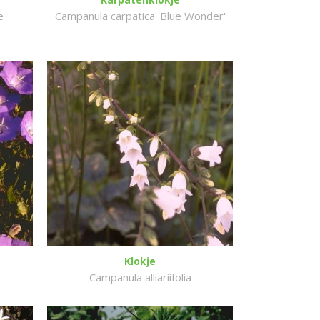
e
Campanula carpatica 'Blue Wonder'
Klokje
Campanula alliariifolia