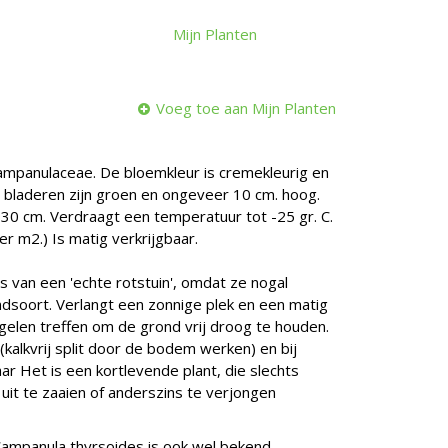
Mijn Planten
Voeg toe aan Mijn Planten
Campanulaceae. De bloemkleur is cremekleurig en
 De bladeren zijn groen en ongeveer 10 cm. hoog.
. 30 cm. Verdraagt een temperatuur tot -25 gr. C.
r m2.) Is matig verkrijgbaar.
rs van een 'echte rotstuin', omdat ze nogal
ndsoort. Verlangt een zonnige plek en een matig
gelen treffen om de grond vrij droog te houden.
(kalkvrij split door de bodem werken) en bij
aar Het is een kortlevende plant, die slechts
g uit te zaaien of anderszins te verjongen
Campanula thyrsoides is ook wel bekend