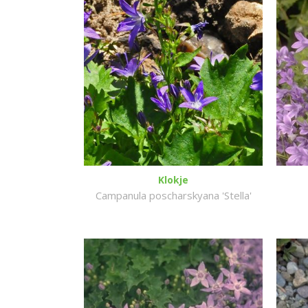
Klokje
Campanula poscharskyana 'Stella'