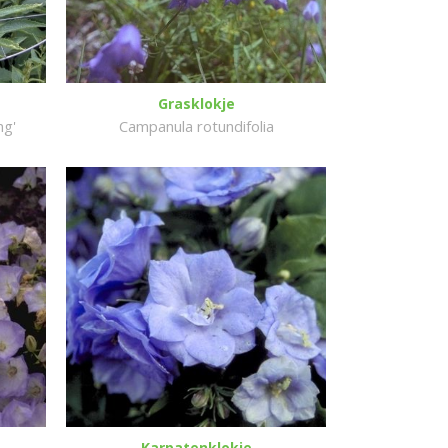
Grasklokje
ng'
Campanula rotundifolia
Karpatenklokje