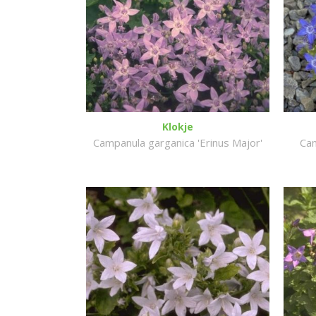
Klokje
Campanula garganica 'Erinus Major'
Cam