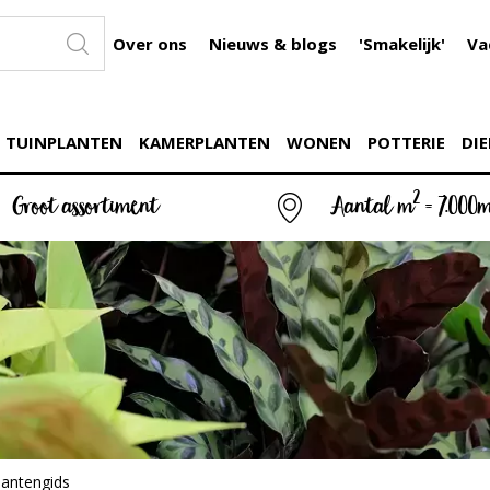
Over ons
Nieuws & blogs
'Smakelijk'
Va
TUINPLANTEN
KAMERPLANTEN
WONEN
POTTERIE
DIE
2
Groot assortiment
Aantal m
= 7.000
lantengids