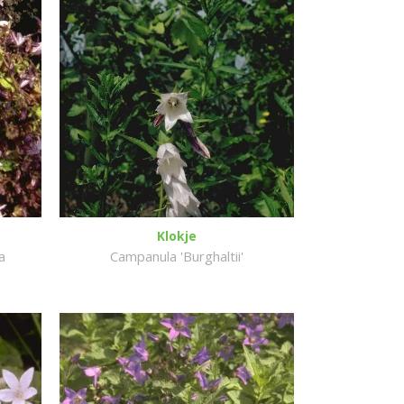
Klokje
a
Campanula 'Burghaltii'