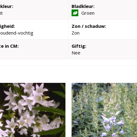
kleur:
Bladkleur:
it
Groen
igheid:
Zon / schaduw:
houdend-vochtig
Zon
e in CM:
Giftig:
Nee