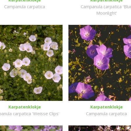
Campanula carpatica
Campanula carpatica 'Blu
Moonlight'
Karpatenklokje
Karpatenklokje
anula carpatica 'Weisse Clips'
Campanula carpatica