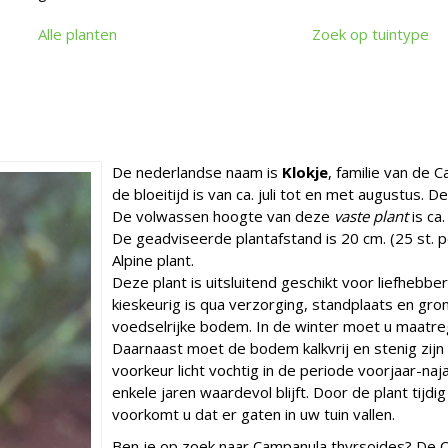
Alle planten
Zoek op tuintype
De nederlandse naam is
Klokje
, familie van de 
de bloeitijd is van ca. juli tot en met augustus.
De volwassen hoogte van deze
vaste plant
is ca
De geadviseerde plantafstand is 20 cm. (25 st. pe
Alpine plant.
Deze plant is uitsluitend geschikt voor liefhebbe
kieskeurig is qua verzorging, standplaats en gro
voedselrijke bodem. In de winter moet u maatre
Daarnaast moet de bodem kalkvrij en stenig zijn 
voorkeur licht vochtig in de periode voorjaar-naj
enkele jaren waardevol blijft. Door de plant tijdi
voorkomt u dat er gaten in uw tuin vallen.
Ben je op zoek naar Campanula thyrsoides? De 