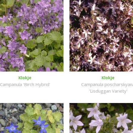
Klokje
Klokje
Campanula 'Birch Hybrid'
Campanula poscharskyan
'Lisduggan Variety'