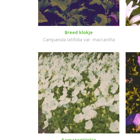
Breed klokje
Campanula latifolia var. macrantha
Karpatenklokje