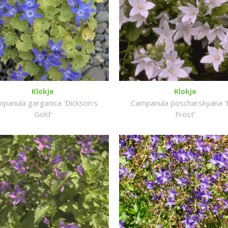
Klokje
Klokje
panula garganica 'Dickson's
Campanula poscharskyana '
Gold'
Frost'