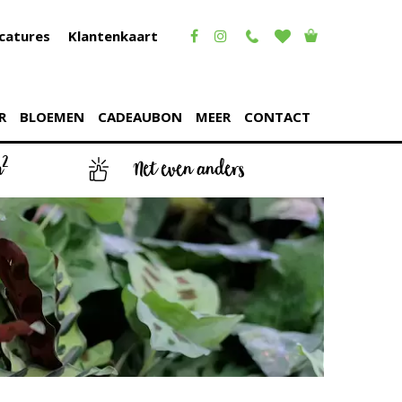
catures
Klantenkaart
R
BLOEMEN
CADEAUBON
MEER
CONTACT
2
m
Net even anders