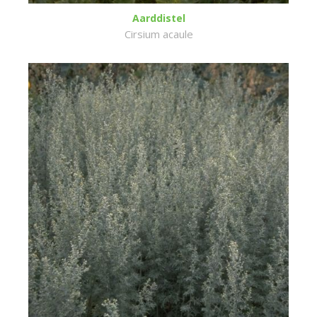
Aarddistel
Cirsium acaule