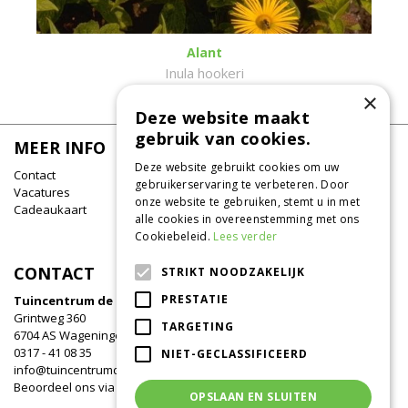
Alant
Inula hookeri
×
Deze website maakt
gebruik van cookies.
MEER INFO
Deze website gebruikt cookies om uw
Contact
gebruikerservaring te verbeteren. Door
Vacatures
onze website te gebruiken, stemt u in met
Cadeaukaart
alle cookies in overeenstemming met ons
Cookiebeleid.
Lees verder
CONTACT
STRIKT NOODZAKELIJK
PRESTATIE
Tuincentrum de Oude Tol
Grintweg 360
TARGETING
6704 AS Wageningen
0317 - 41 08 35
NIET-GECLASSIFICEERD
info@tuincentrumdeoudetol.nl
Beoordeel ons via
Google
!
OPSLAAN EN SLUITEN