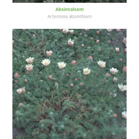
Absintalsem
Artemisia absinthium