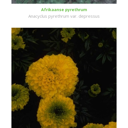
Afrikaanse pyrethrum
Anacyclus pyrethrum var. depressus