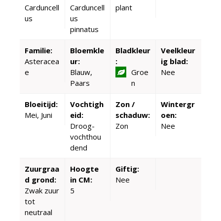
Carduncell
Carduncell
plant
us
us
pinnatus
Familie:
Bloemkle
Bladkleur
Veelkleur
Asteracea
ur:
:
ig blad:
e
Blauw,
Groe
Nee
Paars
n
Bloeitijd:
Vochtigh
Zon /
Wintergr
Mei, Juni
eid:
schaduw:
oen:
Droog-
Zon
Nee
vochthou
dend
Zuurgraa
Hoogte
Giftig:
d grond:
in CM:
Nee
Zwak zuur
5
tot
neutraal